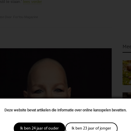
til te staan.’
lees verder
tst Door
ForYou Magazine
Mee
Deze website bevat artikelen die informatie over online kansspelen bevatten.
Ik ben 24 jaar of ouder
Ik ben 23 jaar of jonger