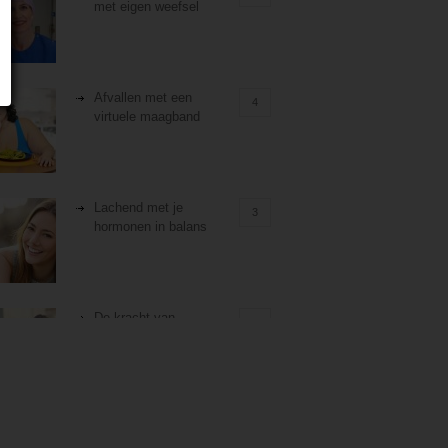
met eigen weefsel
Afvallen met een
4
virtuele maagband
Lachend met je
3
hormonen in balans
De kracht van
3
zelfreflectie
Stiefouderschap en
3
relaties