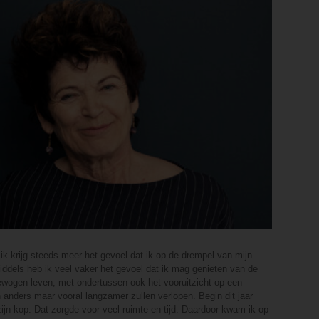
 ik krijg steeds meer het gevoel dat ik op de drempel van mijn
iddels heb ik veel vaker het gevoel dat ik mag genieten van de
ewogen leven, met ondertussen ook het vooruitzicht op een
 anders maar vooral langzamer zullen verlopen. Begin dit jaar
ijn kop. Dat zorgde voor veel ruimte en tijd. Daardoor kwam ik op