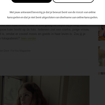
Met jouw antwoord bevestig je dat je bewust bent van de risico’s van online
kansspelen en dat je niet bent uitgesloten van deelname aan online kansspelen.
to met een kaal hoofd, maar ik zou graag de twijfel bij je weg willen
ouw kale hoofd op de foto. Iedereen ziet een sterke, jonge vrouw,
 is, omdat er zoveel moois en goeds in haar leven is. Zou jij je
n fotograferen?’
lees verder
tst Door
ForYou Magazine