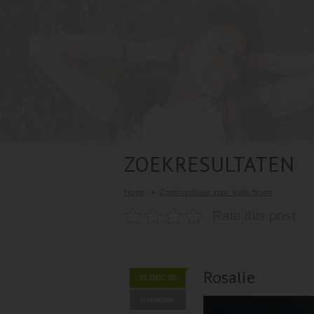
ZOEKRESULTATEN
Home
Zoekresultaten voor: katja diroen
Rate this post
Rosalie
11 DEC 20
0 reacties