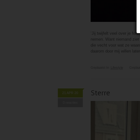
‘Jij twijfelt veel over je fo
nemen. Want niemand ziet j
die vecht voor wat ze waard
daarom door mij willen late
Geplaatst In
Lifestyle
Geplaa
Sterre
21 APR 20
0 reacties