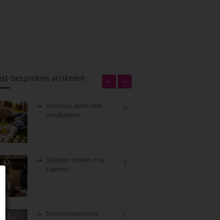
st besproken artikelen
Vernieuw jezelf met
11
mindfulness
Stappen maken in je
7
carrière!
Borstreconstructie
5