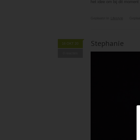
het idee om bij dit moment s
Geplaatst In
Lifestyle
Geplaa
Stephanie
16 OKT 20
0 reacties