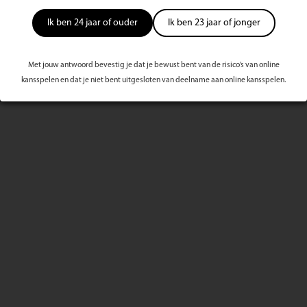
Ik ben 24 jaar of ouder
Ik ben 23 jaar of jonger
Met jouw antwoord bevestig je dat je bewust bent van de risico’s van online
kansspelen en dat je niet bent uitgesloten van deelname aan online kansspelen.