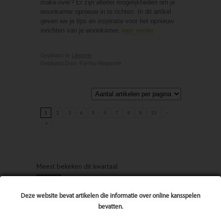
make-over? Er zijn allerlei mogelijkheden om je
woonkamer opnieuw in te richten. In dit artikel
geven we je tips en inspiratie voor het opnieuw
inrichten van je woonkamer.
lees verder
Geplaatst In
Lifestyle
Geplaatst Door
ForYou Magazine
1
2
3
4
5
6
7
8
9
10
›
»
Meest bekeken dit kwartaal
Deze website bevat artikelen die informatie over online kansspelen
bevatten.