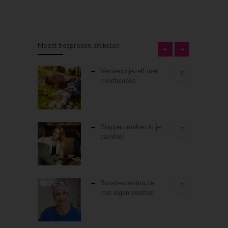
Meest besproken artikelen
Vernieuw jezelf met
11
mindfulness
Stappen maken in je
7
carrière!
Borstreconstructie
5
met eigen weefsel