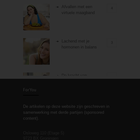
Afvallen met een
4
virtuele maagband
Lachend met je
3
hormonen in balans
De kracht van
3
zelfreflectie
ForYou
De artikelen op deze website zijn geschreven in
Stiefouderschap en
3
samenwerking met derde partijen (sponsored
relaties
content).
Osloweg 110 (Etage 5)
9723 BX Groningen