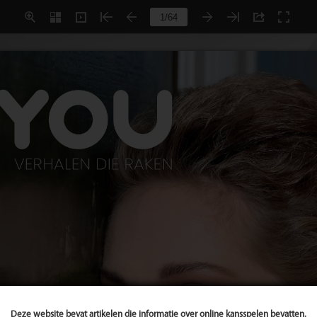
Deze website bevat artikelen die informatie over online kansspelen bevatten.