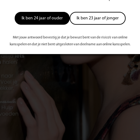
Ik ben 24 jaar of ouder
Ik ben 23 jaar of jonger
Met jouw antwoord bevestig je dat je bewust bent van de risico’s van online
kansspelen en dat je niet bent uitgesloten van deelname aan online kansspelen.