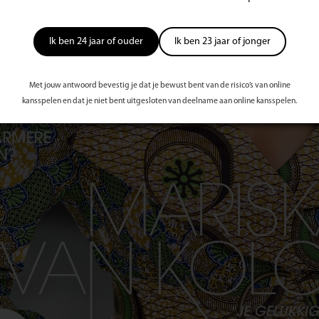
Ik ben 24 jaar of ouder
Ik ben 23 jaar of jonger
Met jouw antwoord bevestig je dat je bewust bent van de risico’s van online
kansspelen en dat je niet bent uitgesloten van deelname aan online kansspelen.