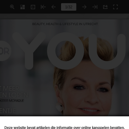
Deze website bevat artikelen die informatie over online kansspelen bevatten.