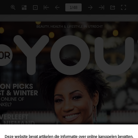
Deze website bevat artikelen die informatie over online kansspelen bevatten.