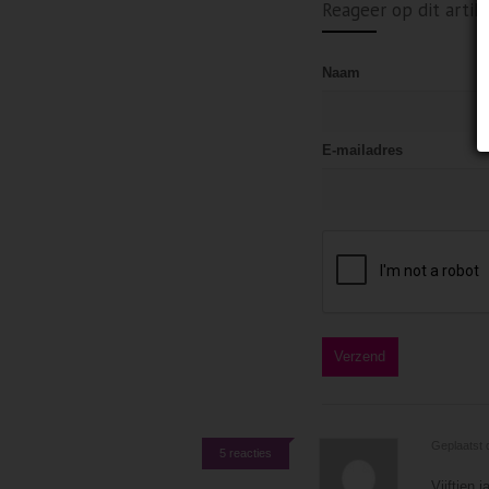
Reageer op dit artik
Naam
E-mailadres
Geplaatst 
5 reacties
Vijftien 