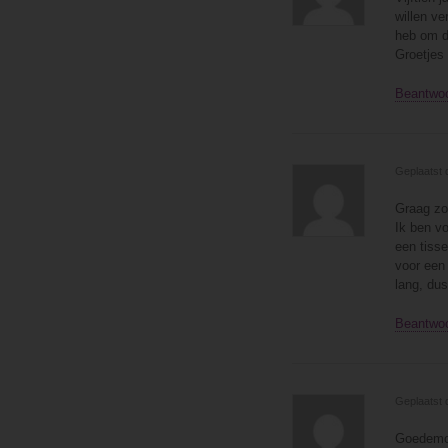
willen ve
heb om d
Groetjes
Beantwo
Geplaatst 
Graag zou
Ik ben vo
een tisse
voor een 
lang, dus
Beantwo
Geplaatst 
Goedemo