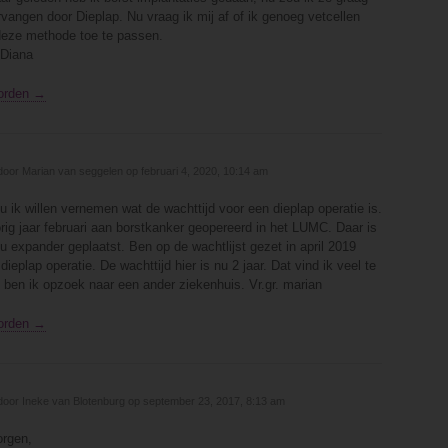
rvangen door Dieplap. Nu vraag ik mij af of ik genoeg vetcellen
eze methode toe te passen.
 Diana
orden →
door Marian van seggelen op februari 4, 2020, 10:14 am
 ik willen vernemen wat de wachttijd voor een dieplap operatie is.
rig jaar februari aan borstkanker geopereerd in het LUMC. Daar is
u expander geplaatst. Ben op de wachtlijst gezet in april 2019
dieplap operatie. De wachttijd hier is nu 2 jaar. Dat vind ik veel te
 ben ik opzoek naar een ander ziekenhuis. Vr.gr. marian
orden →
door Ineke van Blotenburg op september 23, 2017, 8:13 am
rgen,