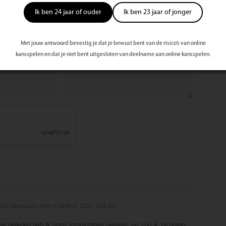
el
Ik ben 24 jaar of ouder
Ik ben 23 jaar of jonger
Bericht
Met jouw antwoord bevestig je dat je bewust bent van de risico’s van online
kansspelen en dat je niet bent uitgesloten van deelname aan online kansspelen.
door Diana van Uden op april 29, 2022, 4:53 am
jaar geleden heb ik borst implantaties gedaan, nu zou ik ze graag