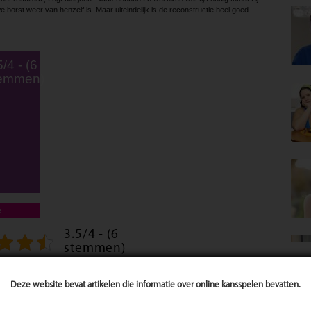
 borst weer van henzelf is. Maar uiteindelijk is de reconstructie heel goed
5/4 - (6
emmen)
e
3.5/4 - (6
stemmen)
Deze website bevat artikelen die informatie over online kansspelen bevatten.