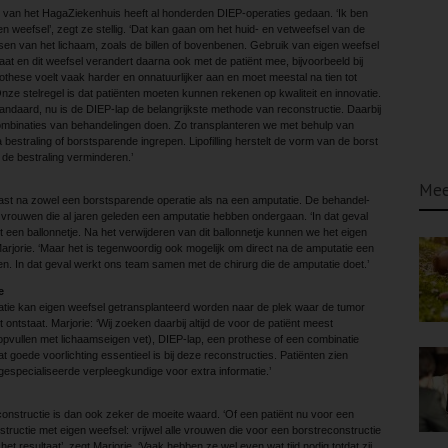
m van het HagaZiekenhuis heeft al honderden DIEP-operaties gedaan. ‘Ik ben
n weefsel’, zegt ze stellig. ‘Dat kan gaan om het huid- en vetweefsel van de
sen van het lichaam, zoals de billen of bovenbenen. Gebruik van eigen weefsel
taat en dit weefsel verandert daarna ook met de patiënt mee, bijvoorbeeld bij
hese voelt vaak harder en onnatuurlijker aan en moet meestal na tien tot
Onze stelregel is dat patiënten moeten kunnen rekenen op kwaliteit en innovatie.
ndaard, nu is de DIEP-lap de belangrijkste methode van reconstructie. Daarbij
 combinaties van behandelingen doen. Zo transplanteren we met behulp van
a bestraling of borstsparende ingrepen. Lipofilling herstelt de vorm van de borst
n de bestraling verminderen.’
Mee
t na zowel een borst­sparende operatie als na een amputatie. De behandel­
 vrouwen die al jaren geleden een amputatie hebben ondergaan. ‘In dat geval
en ballonnetje. Na het verwijderen van dit ballonnetje kunnen we het eigen
Marjorie. ‘Maar het is tegenwoordig ook mogelijk om direct na de amputatie een
en. In dat geval werkt ons team samen met de chirurg die de amputatie doet.’
e
tie kan eigen weefsel getransplanteerd worden naar de plek waar de tumor
t ontstaat. Marjorie: ‘Wij zoeken daarbij altijd de voor de patiënt meest
 (opvullen met lichaamseigen vet), DIEP-lap, een prothese of een combinatie
t goede voorlichting essentieel is bij deze reconstructies. Patiënten zien
especia­liseerde verpleegkundige voor extra informatie.’
nstructie is dan ook zeker de moeite waard. ‘Of een patiënt nu voor een
structie met eigen weefsel: vrijwel alle vrouwen die voor een borstreconstructie
et het resultaat’, zegt Marjorie. ‘Vaak hebben ze wel even wat tijd nodig totdat zij