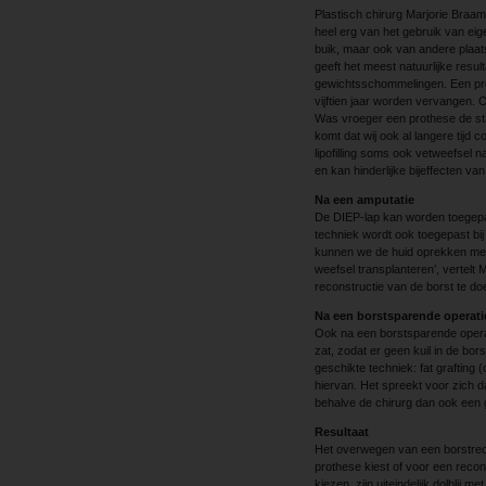
Plastisch chirurg Marjorie Braa
heel erg van het gebruik van eige
buik, maar ook van andere plaat
geeft het meest natuurlijke resul
gewichtsschommelingen. Een prot
vijftien jaar worden vervangen. 
Was vroeger een prothese de sta
komt dat wij ook al langere tijd
lipofilling soms ook vetweefsel n
en kan hinderlijke bijeffecten va
Na een amputatie
De DIEP-lap kan worden toegepas
techniek wordt ook toegepast bij
kunnen we de huid oprekken met e
weefsel transplanteren’, vertelt 
reconstructie van de borst te do
Na een borstsparende operati
Ook na een borstsparende opera
zat, zodat er geen kuil in de bors
geschikte techniek: fat grafting
hiervan. Het spreekt voor zich da
behalve de chirurg dan ook een g
Resultaat
Het overwegen van een borstreco
prothese kiest of voor een recon
kiezen, zijn uiteindelijk dolblij m