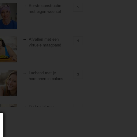
Borstreconstructie
5
met eigen weefsel
Afvallen met een
4
virtuele maagband
Lachend met je
3
hormonen in balans
De kracht van
3
zelfreflectie