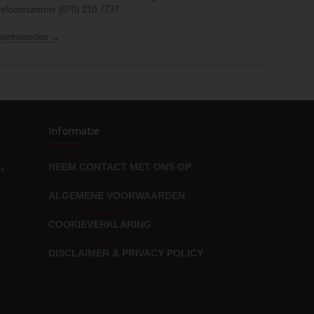
lefoonnummer (070) 210 7737.
eantwoorden →
Informatie
NEEM CONTACT MET ONS OP
n
ALGEMENE VOORWAARDEN
COOKIEVERKLARING
DISCLAIMER & PRIVACY POLICY