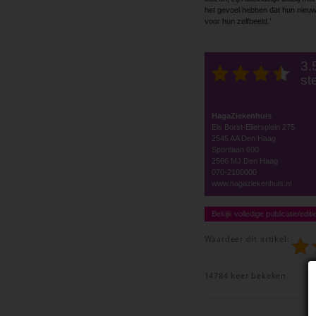
het gevoel hebben dat hun nieuwe
voor hun zelfbeeld.’
3.
st
HagaZiekenhuis
Els Borst-Eilersplein 275
2545 AA Den Haag
Sportlaan 600
2566 MJ Den Haag
070-2100000
www.hagaziekenhuis.nl
Bekijk volledige publicatie/editi
Waardeer dit artikel:
14784 keer bekeken