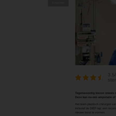
5 reacties
3.5/
ste
Tegenwoordig kiezen steeds m
Deze kan na een amputatie of
Het team plastisch chirurgen van 
inclusief de DIEP-lap: een recon
nieuwe borst te vormen.