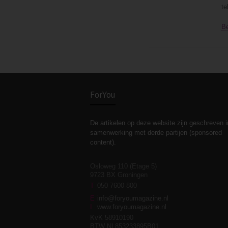
te
B
ForYou
De artikelen op deze website zijn geschreven i
samenwerking met derde partijen (sponsored
content).
Osloweg 110 (Etage 5)
9723 BX Groningen
T
050 7600 800
E
info@foryoumagazine.nl
I
www.foryoumagazine.nl
KvK 58910190
BTW NL853233895B01