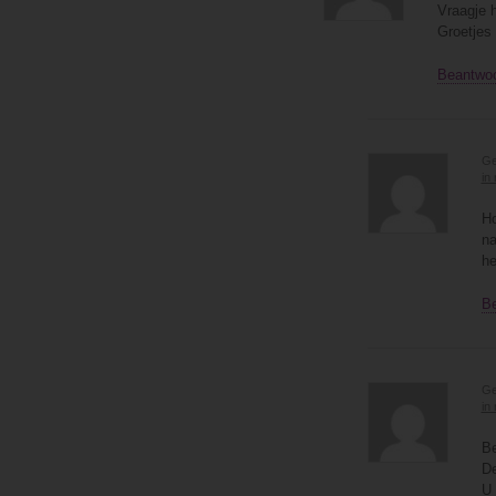
Vraagje h
Groetjes
Beantwo
Ge
in
Ho
na
he
B
Ge
in
Be
De
U 