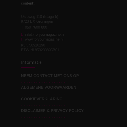
relaties
content).
Osloweg 110 (Etage 5)
9723 BX Groningen
Leven zonder
T
050 7600 800
3
moeite!
E
info@foryoumagazine.nl
I
www.foryoumagazine.nl
KvK 58910190
BTW NL853233895B01
Van wens naar
3
Informatie
werkelijkheid
NEEM CONTACT MET ONS OP
ALGEMENE VOORWAARDEN
Wat voor leider wil jij
3
zijn?
COOKIEVERKLARING
DISCLAIMER & PRIVACY POLICY