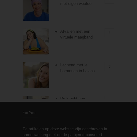
met eigen weefsel
Afvallen met een
4
virtuele maagband
Lachend met je
3
hormonen in balans
De kracht van
3
zelfreflectie
ForYou
De artikelen op deze website zijn geschreven in
Stiefouderschap en
3
samenwerking met derde partijen (sponsored