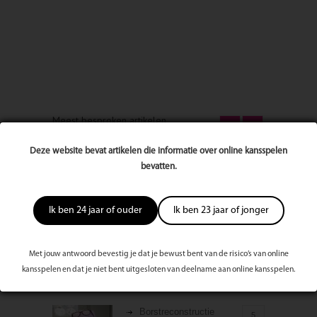
Meest besproken artikelen
Deze website bevat artikelen die informatie over online kansspelen
Vernieuw jezelf met
11
bevatten.
mindfulness
Ik ben 24 jaar of ouder
Ik ben 23 jaar of jonger
Stappen maken in je
7
carrière!
Met jouw antwoord bevestig je dat je bewust bent van de risico’s van online
kansspelen en dat je niet bent uitgesloten van deelname aan online kansspelen.
Borstreconstructie
5