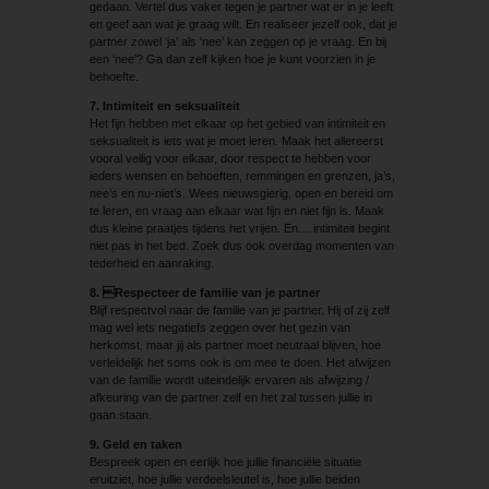
gedaan. Vertel dus vaker tegen je partner wat er in je leeft
en geef aan wat je graag wilt. En realiseer jezelf ook, dat je
partner zowel ‘ja’ als ‘nee’ kan zeggen op je vraag. En bij
een ‘nee’? Ga dan zelf kijken hoe je kunt voorzien in je
behoefte.
7. Intimiteit en seksualiteit
Het fijn hebben met elkaar op het gebied van intimiteit en
seksualiteit is iets wat je moet leren. Maak het allereerst
vooral veilig voor elkaar, door respect te hebben voor
ieders wensen en behoeften, remmingen en grenzen, ja’s,
nee’s en nu-niet’s. Wees nieuwsgierig, open en bereid om
te leren, en vraag aan elkaar wat fijn en niet fijn is. Maak
dus kleine praatjes tijdens het vrijen. En… intimiteit begint
niet pas in het bed. Zoek dus ook overdag momenten van
tederheid en aanraking.
8. Respecteer de familie van je partner
Blijf respectvol naar de familie van je partner. Hij of zij zelf
mag wel iets negatiefs zeggen over het gezin van
herkomst, maar jij als partner moet neutraal blijven, hoe
verleidelijk het soms ook is om mee te doen. Het afwijzen
van de familie wordt uiteindelijk ervaren als afwijzing /
afkeuring van de partner zelf en het zal tussen jullie in
gaan staan.
9. Geld en taken
Bespreek open en eerlijk hoe jullie financiële situatie
eruitziet, hoe jullie verdeelsleutel is, hoe jullie beiden