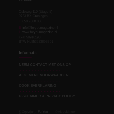
Osloweg 110 (Etage 5)
9723 BX Groningen
Leven zonder
T
050 7600 800
3
moeite!
E
info@foryoumagazine.nl
I
www.foryoumagazine.nl
KvK 58910190
BTW NL853233895B01
Van wens naar
3
Informatie
werkelijkheid
NEEM CONTACT MET ONS OP
ALGEMENE VOORWAARDEN
Wat voor leider wil jij
3
zijn?
COOKIEVERKLARING
DISCLAIMER & PRIVACY POLICY
© Copyright -
ForYou
© Afbeeldingen