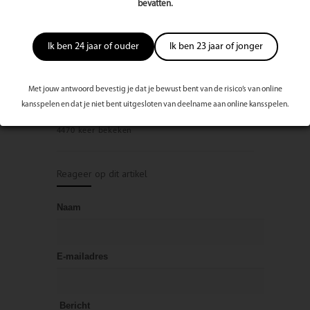
telefoon 013-5333722
bevatten.
contact@orig-ine.nl
www.orig-ine.nl
Ik ben 24 jaar of ouder
Ik ben 23 jaar of jonger
Bekijk volledige publicatie/editie
Rate
Waardeer dit artikel:
Met jouw antwoord bevestig je dat je bewust bent van de risico’s van online
this
kansspelen en dat je niet bent uitgesloten van deelname aan online kansspelen.
post
4470 keer bekeken
Reageer op dit artikel
Naam
E-mailadres
Bericht