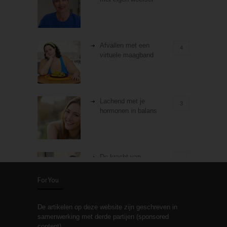
Afvallen met een
4
virtuele maagband
Lachend met je
3
hormonen in balans
De kracht van
3
zelfreflectie
ForYou
De artikelen op deze website zijn geschreven in
Stiefouderschap en
3
samenwerking met derde partijen (sponsored
relaties
content).