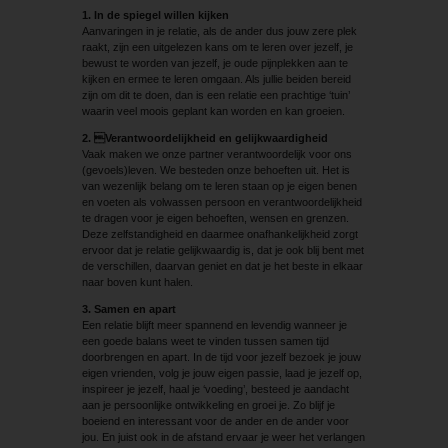
1. In de spiegel willen kijken
Aanvaringen in je relatie, als de ander dus jouw zere plek
raakt, zijn een uitgelezen kans om te leren over jezelf, je
bewust te worden van jezelf, je oude pijnplekken aan te
kijken en ermee te leren omgaan. Als jullie beiden bereid
zijn om dit te doen, dan is een relatie een prachtige ‘tuin’
waarin veel moois geplant kan worden en kan groeien.
2. Verantwoordelijkheid en gelijkwaardigheid
Vaak maken we onze partner verantwoordelijk voor ons
(gevoels)leven. We besteden onze behoeften uit. Het is
van wezenlijk belang om te leren staan op je eigen benen
en voeten als volwassen persoon en verantwoordelijkheid
te dragen voor je eigen behoeften, wensen en grenzen.
Deze zelfstandigheid en daarmee onafhankelijkheid zorgt
ervoor dat je relatie gelijkwaardig is, dat je ook blij bent met
de verschillen, daarvan geniet en dat je het beste in elkaar
naar boven kunt halen.
3. Samen en apart
Een relatie blijft meer spannend en levendig wanneer je
een goede balans weet te vinden tussen samen tijd
doorbrengen en apart. In de tijd voor jezelf bezoek je jouw
eigen vrienden, volg je jouw eigen passie, laad je jezelf op,
inspireer je jezelf, haal je ‘voeding’, besteed je aandacht
aan je persoonlijke ontwikkeling en groei je. Zo blijf je
boeiend en interessant voor de ander en de ander voor
jou. En juist ook in de afstand ervaar je weer het verlangen