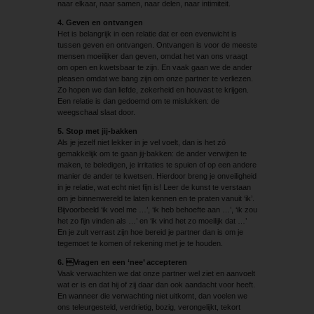
naar elkaar, naar samen, naar delen, naar intimiteit.
4. Geven en ontvangen
Het is belangrijk in een relatie dat er een evenwicht is
tussen geven en ontvangen. Ontvangen is voor de meeste
mensen moeilijker dan geven, omdat het van ons vraagt
om open en kwetsbaar te zijn. En vaak gaan we de ander
pleasen omdat we bang zijn om onze partner te verliezen.
Zo hopen we dan liefde, zekerheid en houvast te krijgen.
Een relatie is dan gedoemd om te mislukken: de
weegschaal slaat door.
5. Stop met jij-bakken
Als je jezelf niet lekker in je vel voelt, dan is het zó
gemakkelijk om te gaan jij‐bakken: de ander verwijten te
maken, te beledigen, je irritaties te spuien of op een andere
manier de ander te kwetsen. Hierdoor breng je onveiligheid
in je relatie, wat echt niet fijn is! Leer de kunst te verstaan
om je binnenwereld te laten kennen en te praten vanuit ‘ik’.
Bijvoorbeeld ‘ik voel me …’, ‘ik heb behoefte aan …’, ‘ik zou
het zo fijn vinden als …’ en ‘ik vind het zo moeilijk dat …’
En je zult verrast zijn hoe bereid je partner dan is om je
tegemoet te komen of rekening met je te houden.
6. Vragen en een ‘nee’ accepteren
Vaak verwachten we dat onze partner wel ziet en aanvoelt
wat er is en dat hij of zij daar dan ook aandacht voor heeft.
En wanneer die verwachting niet uitkomt, dan voelen we
ons teleurgesteld, verdrietig, bozig, verongelijkt, tekort