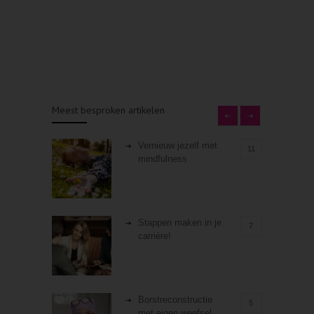
Meest besproken artikelen
Vernieuw jezelf met
11
mindfulness
Stappen maken in je
7
carrière!
Borstreconstructie
5
met eigen weefsel