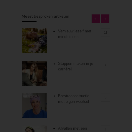
Meest besproken artikelen
Vernieuw jezelf met
11
mindfulness
Stappen maken in je
7
carrière!
Borstreconstructie
5
met eigen weefsel
Afvallen met een
4