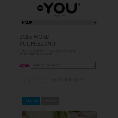
2015 WORDT
PUURGEZOND!
Home
Artikelen
Artikelen over Health
2015 wordt PuurGezond!
ZOEK
Rate this post
14 SEP 15
0 reacties