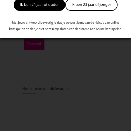
Ik ben 24 jaar of ouder
Ik ben 23 jaar of jonger
Met jouw antwoord bevestig je dat je bewust bent van de risico’s van online
kansspelen en dat je niet bent uitgesloten van deelname aan online kansspelen.
Meest bekeken dit kwartaal