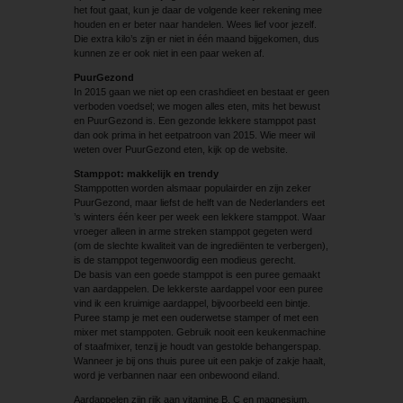
het fout gaat, kun je daar de volgende keer rekening mee
houden en er beter naar handelen. Wees lief voor jezelf.
Die extra kilo’s zijn er niet in één maand bijgekomen, dus
kunnen ze er ook niet in een paar weken af.
PuurGezond
In 2015 gaan we niet op een crashdieet en bestaat er geen
verboden voedsel; we mogen alles eten, mits het bewust
en PuurGezond is. Een gezonde lekkere stamppot past
dan ook prima in het eetpatroon van 2015. Wie meer wil
weten over PuurGezond eten, kijk op de website.
Stamppot: makkelijk en trendy
Stamppotten worden alsmaar populairder en zijn zeker
PuurGezond, maar liefst de helft van de Nederlanders eet
’s winters één keer per week een lekkere stamppot. Waar
vroeger alleen in arme streken stamppot gegeten werd
(om de slechte kwaliteit van de ingrediënten te verbergen),
is de stamppot tegenwoordig een modieus gerecht.
De basis van een goede stamppot is een puree gemaakt
van aardappelen. De lekkerste aardappel voor een puree
vind ik een kruimige aardappel, bijvoorbeeld een bintje.
Puree stamp je met een ouderwetse stamper of met een
mixer met stamppoten. Gebruik nooit een keukenmachine
of staafmixer, tenzij je houdt van gestolde behangerspap.
Wanneer je bij ons thuis puree uit een pakje of zakje haalt,
word je verbannen naar een onbewoond eiland.
Aardappelen zijn rijk aan vitamine B, C en magnesium.