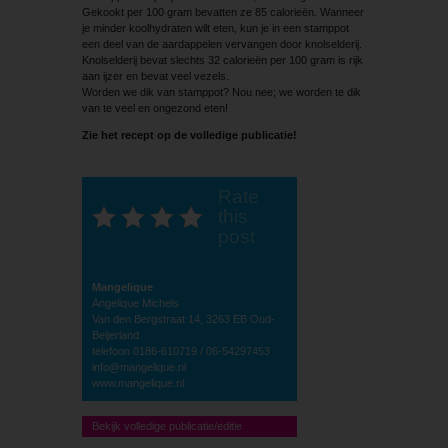
Gekookt per 100 gram bevatten ze 85 calorieën. Wanneer
je minder koolhydraten wilt eten, kun je in een stamppot
een deel van de aardappelen vervangen door knolselderij.
Knolselderij bevat slechts 32 calorieën per 100 gram is rijk
aan ijzer en bevat veel vezels.
Worden we dik van stamppot? Nou nee; we worden te dik
van te veel en ongezond eten!
Zie het recept op de volledige publicatie!
Rate
this
post
Mangelique
Angelique Michels
Van den Bergstraat 14, 3263 EB Oud-
Beijerland
telefoon 0186-610719 / 06-54297453
info@mangelique.nl
www.mangelique.nl
Bekijk volledige publicatie/editie