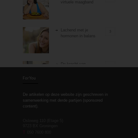
virtuele maagband
Lachend met je
3
hormonen in balans
De kracht van
3
zelfreflectie
ForYou
De artikelen op deze website zijn geschreven in
Stiefouderschap en
3
samenwerking met derde partijen (sponsored
relaties
content).
Osloweg 110 (Etage 5)
9723 BX Groningen
Leven zonder
T
050 7600 800
3
moeite!