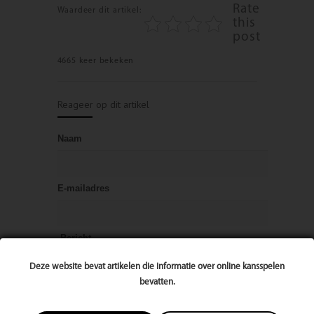
Rate
Waardeer dit artikel:
this
post
4665 keer bekeken
Reageer op dit artikel
Naam
E-mailadres
Bericht
Deze website bevat artikelen die informatie over online kansspelen
bevatten.