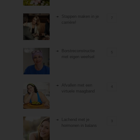
Stappen maken in je
7
carrière!
Borstreconstructie
5
met eigen weefsel
Afvallen met een
4
virtuele maagband
Lachend met je
3
hormonen in balans