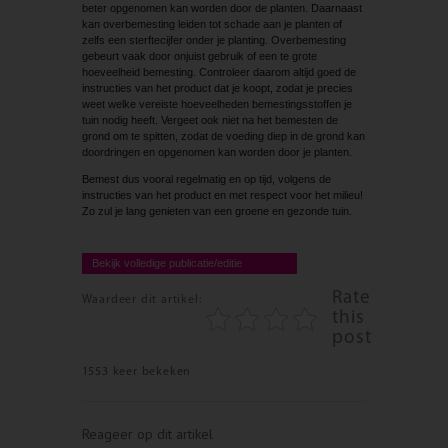
beter opgenomen kan worden door de planten. Daarnaast
kan overbemesting leiden tot schade aan je planten of
zelfs een sterftecijfer onder je planting. Overbemesting
gebeurt vaak door onjuist gebruik of een te grote
hoeveelheid bemesting. Controleer daarom altijd goed de
instructies van het product dat je koopt, zodat je precies
weet welke vereiste hoeveelheden bemestingsstoffen je
tuin nodig heeft. Vergeet ook niet na het bemesten de
grond om te spitten, zodat de voeding diep in de grond kan
doordringen en opgenomen kan worden door je planten.
Bemest dus vooral regelmatig en op tijd, volgens de
instructies van het product en met respect voor het milieu!
Zo zul je lang genieten van een groene en gezonde tuin.
Bekijk volledige publicatie/editie
Rate
Waardeer dit artikel:
this
post
1553 keer bekeken
Reageer op dit artikel