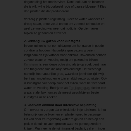
degene die jij het mooist vindt. Denk ook aan de bloemen
die je wilt: wil je bijvoorbeeld rode of paarse bloemen? Kies
dan planten die dat produceren!
Verzorg je planten regelmatig. Geef ze water wanneer ze
droog staan, snoei ze af en toe om ze mooi te houden en
geef ze voeding wanneer dat nodig is. Op die manier
blijven ze gezond en stralend!
2. Vervang uw gazon voor kunstgras
In veel tuinen is het een uitdaging om het gazon in goede
conditie te houden. Natuurlijke grasvezels groeien
langzaam en zijn vatbaar voor onkruid. Bovendien hebben
ze veel water en voeding nodig om gezond te blijven.
Kunstgras
is een ideale oplossing als je op zoek bent naar
een frisgroene tuin die altijd stralend blijft. Het vervangt
namelijk het natuurlijke gras, waardoor je minder tijd kwijt
bent aan onderhoud en je tuin er altijd verzorgd uitziet. Ook
is kunstgras vriendelijk voor het milieu, want het bespaart
water en voeding. Bedrijven als
Top Kunstgras
bieden een
gratis stalenbox, om zo de meest geschikte en beste
kunstgras uit te zoeken.
3. Voorkom onkruid door intensieve beplanting
Om ervoor te zorgen dat onkruid niet in je tuin komt, is het
belangrijk om de bloemen en planten goed te verzorgen.
Dit kan door ze regelmatig water te geven en hen op een
plek in de tuin te laten groeien waar ze genoeg zonlicht
krijgen. Wanneer je de tuin intensief beplant, zal er minder