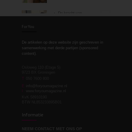
De kracht van
3
zelfreflectie
ForYou
De artikelen op deze website zijn geschreven in
Stiefouderschap en
3
samenwerking met derde partijen (sponsored
relaties
content).
Osloweg 110 (Etage 5)
9723 BX Groningen
Leven zonder
T
050 7600 800
3
moeite!
E
info@foryoumagazine.nl
I
www.foryoumagazine.nl
KvK 58910190
BTW NL853233895B01
Van wens naar
3
Informatie
werkelijkheid
NEEM CONTACT MET ONS OP