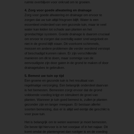
ruimte overblijven voor onkruid om te groeien.
4. Zorg voor goede afwatering en drainage
Zorg voor goede afwatering en drainage om ervoor te
zorgen dat uw tuin altijd frisgroen blijft. Water is een
essentieel onderdeel van een gezonde tuin, maar te veel
water kan leiden tot schade aan planten en het
grondachtige systeem. Goede drainage is daarom cruciaal
om ervoor te zorgen dat overtollig water snel wegvloeit en
niet in de grond blijft staan. Dit voorkomt schimmels,
mossen en andere problemen die verder wordend verstopt
of beschadigd kunnen raken. Er zijn verschillende
manieren om dit te doen, maar sommige van de
eenvoudigste zijn door gaten in de grond te maken of door
drainagetubes te gebruiken.
5. Bemest uw tuin op tijd
Een groene en gezonde tuin is het resultaat van
regelmatige verzorging. Een belangrijk onderdeel daarvan
is het bemesten. Bemesten zorgt ervoor dat de grond
voldoende voeding krijgt en stimuleert de groei van
planten. Wanneer je tuin goed bemest is, zullen je planten
gezonder zijn en langer meegaan. Er bestaan allerlei
soorten bemesting, dus er is altijd wel eentje die geschikt is
voor jouw tuin.
Het is belangrijk om te weten wanneer je moet bemesten.
De beste tijd hiervoor is in het voorjaar of in het najaar. Dit
komt omdat de plantengroei dan rustiger is en de voeding