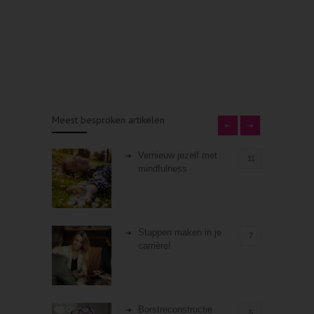
Meest besproken artikelen
Vernieuw jezelf met
11
mindfulness
Stappen maken in je
7
carrière!
Borstreconstructie
5