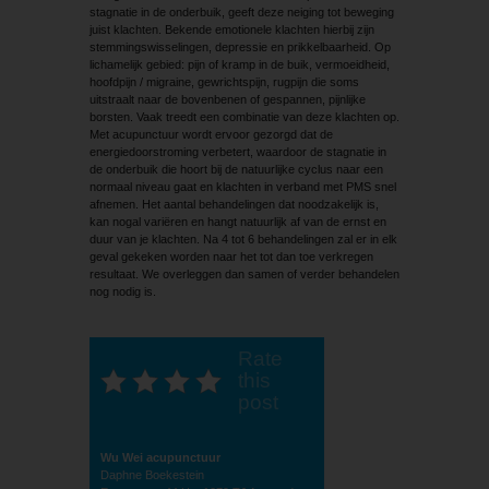
stagnatie in de onderbuik, geeft deze neiging tot beweging
juist klachten. Bekende emotionele klachten hierbij zijn
stemmingswisselingen, depressie en prikkelbaarheid. Op
lichamelijk gebied: pijn of kramp in de buik, vermoeidheid,
hoofdpijn / migraine, gewrichtspijn, rugpijn die soms
uitstraalt naar de bovenbenen of gespannen, pijnlijke
borsten. Vaak treedt een combinatie van deze klachten op.
Met acupunctuur wordt ervoor gezorgd dat de
energiedoorstroming verbetert, waardoor de stagnatie in
de onderbuik die hoort bij de natuurlijke cyclus naar een
normaal niveau gaat en klachten in verband met PMS snel
afnemen. Het aantal behandelingen dat noodzakelijk is,
kan nogal variëren en hangt natuurlijk af van de ernst en
duur van je klachten. Na 4 tot 6 behandelingen zal er in elk
geval gekeken worden naar het tot dan toe verkregen
resultaat. We overleggen dan samen of verder behandelen
nog nodig is.
Rate
this
post
Wu Wei acupunctuur
Daphne Boekestein