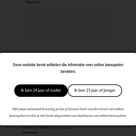
Bericht
Deze website bevat artikelen die informatie over online kansspelen
bevatten.
Ik ben 24 jaar of ouder
Ik ben 23 jaar of jonger
Met jouw antwoord bevestig je dat je bewust bent van de risico’s van online
kansspelen en dat je niet bent uitgesloten van deelname aan online kansspelen.
Meest bekeken dit kwartaal