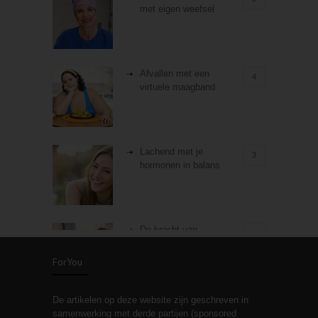
met eigen weefsel
Afvallen met een
4
virtuele maagband
Lachend met je
3
hormonen in balans
De kracht van
3
zelfreflectie
ForYou
De artikelen op deze website zijn geschreven in
Stiefouderschap en
3
samenwerking met derde partijen (sponsored