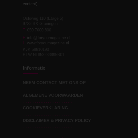
relaties
content).
Osloweg 110 (Etage 5)
9723 BX Groningen
Leven zonder
T
050 7600 800
3
moeite!
E
info@foryoumagazine.nl
I
www.foryoumagazine.nl
KvK 58910190
BTW NL853233895B01
Van wens naar
3
Informatie
werkelijkheid
NEEM CONTACT MET ONS OP
ALGEMENE VOORWAARDEN
Wat voor leider wil jij
3
zijn?
COOKIEVERKLARING
DISCLAIMER & PRIVACY POLICY