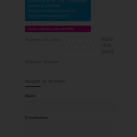
Eemsstraat 44 Hs, 1079 TJ Amsterdam
telefoon 06-24592961
d.boekestein@acupuncturist.me
www.wuwei-acupunctuur.nl
Bekijk volledige publicatie/editie
Rate
Waardeer dit artikel:
this
post
4546 keer bekeken
Reageer op dit artikel
Naam
E-mailadres