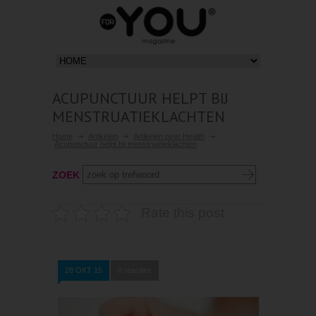
ACUPUNCTUUR HELPT BIJ
MENSTRUATIEKLACHTEN
Home
Artikelen
Artikelen over Health
Acupunctuur helpt bij menstruatieklachten
ZOEK
Rate this post
28 OKT 15
0 reacties