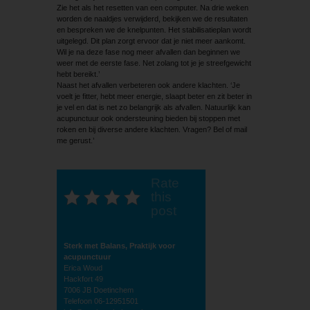
Zie het als het resetten van een computer. Na drie weken
worden de naaldjes verwijderd, bekijken we de resultaten
en bespreken we de knelpunten. Het stabilisatieplan wordt
uitgelegd. Dit plan zorgt ervoor dat je niet meer aankomt.
Wil je na deze fase nog meer afvallen dan beginnen we
weer met de eerste fase. Net zolang tot je je streefgewicht
hebt bereikt.’
Naast het afvallen verbeteren ook andere klachten. ‘Je
voelt je fitter, hebt meer energie, slaapt beter en zit beter in
je vel en dat is net zo belangrijk als afvallen. Natuurlijk kan
acupunctuur ook ondersteuning bieden bij stoppen met
roken en bij diverse andere klachten. Vragen? Bel of mail
me gerust.’
Rate
this
post
Sterk met Balans, Praktijk voor
acupunctuur
Erica Woud
Hackfort 49
7006 JB Doetinchem
Telefoon 06-12951501