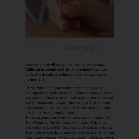
Rate this post
Iedereen die af wil vallen heeft een ander verhaal.
Altijd zin in zoetigheid? Eet je te weinig? Last van
stress? Is je spijsvertering uit balans? Last van je
hormonen?
Dit zijn zomaar een paar redenen waardoor je niet je
streefgewicht kunt bereiken. ­Acupunctuur is een goede en
verantwoorde manier om af te vallen omdat het de oorzaak
van je overgewicht aanpakt. Het brengt je lijf, je geest en
spijsverteringsstelsel in balans. Hierdoor val je af en heb je
minder trek in ongezond voedsel.
‘Het programma wat ik voer is een bewezen concept’, legt
Erica Woud uit. ‘Het bestaat uit twee fases. Tijdens de
eerste fase krijg je drie minuscule verblijfnaaldjes in je oor.
Tijdens de periode dat de naaldjes in je oor zitten is het van
belang dat je een aantal keer per dag de naaldjes activeert.