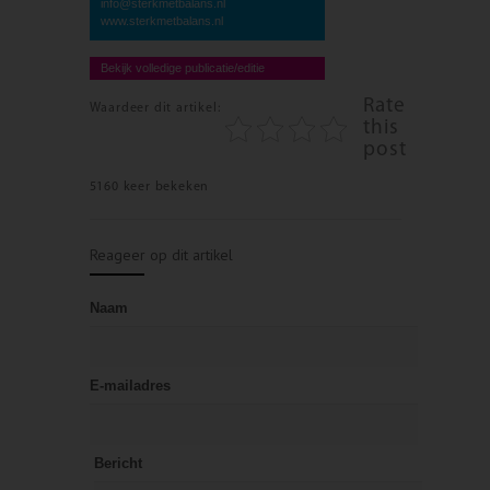
info@sterkmetbalans.nl
www.sterkmetbalans.nl
Bekijk volledige publicatie/editie
Rate
Waardeer dit artikel:
this
post
5160 keer bekeken
Reageer op dit artikel
Naam
E-mailadres
Bericht