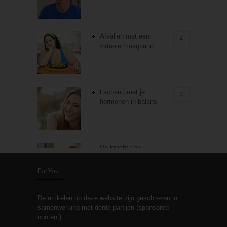
Afvallen met een
4
virtuele maagband
Lachend met je
3
hormonen in balans
De kracht van
3
zelfreflectie
ForYou
De artikelen op deze website zijn geschreven in
Stiefouderschap en
3
samenwerking met derde partijen (sponsored
relaties
content).