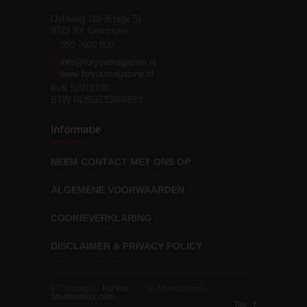
Osloweg 110 (Etage 5)
9723 BX Groningen
Leven zonder
T
050 7600 800
3
moeite!
E
info@foryoumagazine.nl
I
www.foryoumagazine.nl
KvK 58910190
BTW NL853233895B01
Van wens naar
3
Informatie
werkelijkheid
NEEM CONTACT MET ONS OP
ALGEMENE VOORWAARDEN
Wat voor leider wil jij
3
zijn?
COOKIEVERKLARING
DISCLAIMER & PRIVACY POLICY
© Copyright -
ForYou
© Afbeeldingen
Shutterstock.com
Top