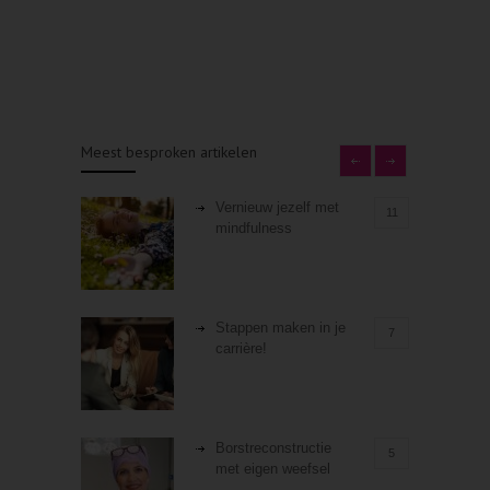
Meest besproken artikelen
Vernieuw jezelf met
11
mindfulness
Stappen maken in je
7
carrière!
Borstreconstructie
5
met eigen weefsel