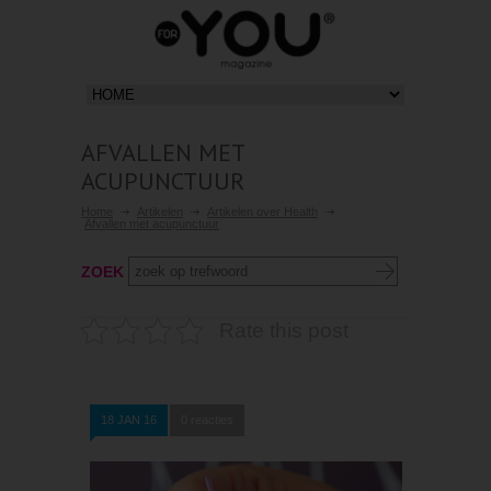
AFVALLEN MET
ACUPUNCTUUR
Home
Artikelen
Artikelen over Health
Afvallen met acupunctuur
ZOEK
Rate this post
18 JAN 16
0 reacties