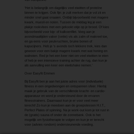
‘Het is belangrijk om dagelijks veel eiwitten of proteïne
binnen te krijgen. Ook fijn: je zult merken dat je vol zit en
minder snel gaat snaaien. Ontbijt bijvoorbeeld met magere
kwark, muesli en noten. Tussen de middag leg je een
plakje rookvlees met een gekookt eitje op je brood. Of kies
bijvoorbeeld voor kip- of kalkoenfilet. Voeg aan je
avondmaaltijden vaker (vette) vis als zalm of makreel toe,
en ga eens voor peulvruchten, bruine bonen of
kapucijners. Heb je ‘s avonds toch lekkere trek, kies dan
gewoon voor een bakje magere kwark met wat honing en
walnoten. Red je het een keer niet om veel eiwitten te eten
of heb je een intensieve training achter de rug, dan kun je
als aanvulling een keer een eiwitshake nemen.’
Over Easyfit Emmen
Bij Easyfit ben je aan het juiste adres voor (individuele)
fitness in een ongedwongen en ontspannen sfeer. Hierbij
maak je gebruik van de verschillende kracht- en cardio-
apparatuur en word je ondersteund door de ervaren
fitnesstrainers. Daarnaast kun je er voor veel meer
terecht! Zo kun je meedoen aan de groepslessen H.I.T.,
Perfect Plates of spinning. Na je work-out kom je tot rust in
de (gratis) sauna of onder de zonnebank. Ook is het
mogelijk om fysiotherapie te volgen en kun je er terecht
voor (advies rondom) ondersteunende voeding.