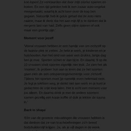
kon lopen! Ze verklaarden dat door mijn sterke spieren en
botten. En een tijd geleden heb ik een zwaar auto-ongeluk
meegemaakt, waarbij ik acht keer over de kop ben
gegaan. Natuurlijk heb ik geluk gehad dat de auto niets
raakte, maar ik denk dat het aan mijn lijf is te danken dat ik
nergens last van had. Zelfs geen stijve spieren of ook
maar een greintje pijn.’
Moment voor jezelf
‘Vooral vrouwen hebben er een handje van om zichzelf op
de laatste plek te zetten. Je hebt je werk, je kinderen en je
huishouden. Aan het eind van weer een drukke, lange dag
ben je moe. Sporten schiet er dan bij in. En daarbij: 9 op de
10 vrouwen vindt sporten eigenlijk niet leuk. Ze zien het als
‘moeten’. Ik probeer hun aan te leren dat ze het sporten
gaan zien als een ontspanningsmomentje voor zichzelf.
Tijdens het sporten moet }je namelijk even helemaal niets.
Je legt je telefoon weg, je denkt niet aan werk en je kunt je
gedachten de vrije loop laten. Het is echt een moment voor
jou alleen. En daarna drink je met de andere sporters
samen gezellig een kopje koffie of duik je lekker de sauna
in.’
Back in shape
‘Eén van de grootste misvattingen die vrouwen hebben is
dat denken dat ze van krachtoefeningen zo’n breed
bodybuilderslijf krijgen. Ja, als je vijf dagen in de week