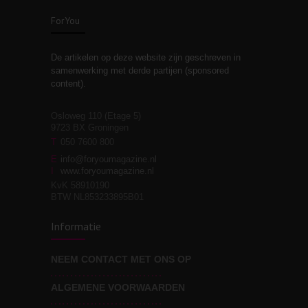
zelfreflectie
ForYou
De artikelen op deze website zijn geschreven in
Stiefouderschap en
3
samenwerking met derde partijen (sponsored
relaties
content).
Osloweg 110 (Etage 5)
9723 BX Groningen
Leven zonder
T
050 7600 800
3
moeite!
E
info@foryoumagazine.nl
I
www.foryoumagazine.nl
KvK 58910190
BTW NL853233895B01
Van wens naar
3
Informatie
werkelijkheid
NEEM CONTACT MET ONS OP
ALGEMENE VOORWAARDEN
Wat voor leider wil jij
3
zijn?