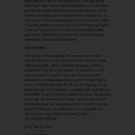
anderhalf uur traint en veel eiwitten eet, dan krijg je dat
misschien. Maar train je bijvoorbeeld drie keer in de week
gericht een aantal spiergroepen, en wissel je deze af met
cardio, dan krijg je juist de resultaten die je graag wilt. Je
zult merken dat je sinaasappelhuid afneemt en dat je billen
en armen strakker worden. Om een strak figuur te krijgen,
zul je dus naast cardio ook echt krachttraining moeten
gaan doen. Wij kunnen je helpen door een schema met
oefeningen voor je samen te stellen.’
Tips & Tricks
‘De meeste vrouwen die bij ons over de vloer komen,
hebben als doel om een paar kilo’s kwijt te raken. Ik zeg
altijd maar eerlijk: 20% is gerichte beweging en 80% is
voeding en rust. Als je wilt afvallen, is het goed om drie
keer per week te sporten. Maar de rest is dus écht
voeding! Ik kan begeleiden bij het sporten en geef tips &
tricks. Omdat ik natuurlijk niet 24 uur per dag bij jou in de
buurt kan zijn, komt het aspect ‘voeding’ echt op jezelf aan.
Resultaten houden we bij door tijdens de intake het gewicht
en de vet- en spiermassa te meten. Na een paar weken
houden we weer een evaluatie. Ik heb al mooie resultaten
gezien bij mensen: zij raakten door de combinatie van
sport en gezonde voeding wel 8 tot 12 kilo in
een bepaalde tijd kwijt.’
food: Tips & Tricks
van Jacqueline