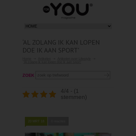
‘AL ZOLANG IK KAN LOPEN
DOE IK AAN SPORT’
Home
Artikelen
Artikelen over Lifestyle
‘Al zolang ik kan lopen doe ik aan sport’
ZOEK
4/4 - (1
stemmen)
20 MRT 18
0 reacties