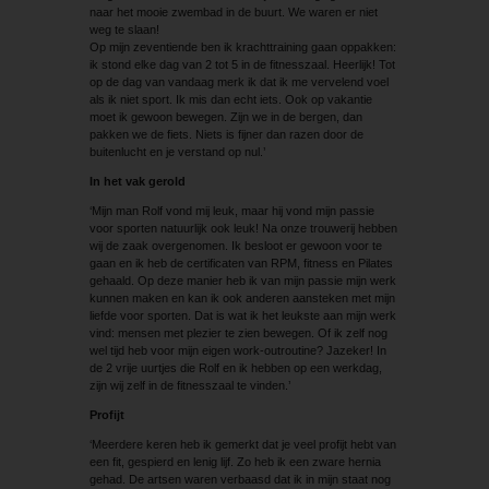
naar het mooie zwembad in de buurt. We waren er niet
weg te slaan!
Op mijn zeventiende ben ik krachttraining gaan oppakken:
ik stond elke dag van 2 tot 5 in de fitnesszaal. Heerlijk! Tot
op de dag van vandaag merk ik dat ik me vervelend voel
als ik niet sport. Ik mis dan echt iets. Ook op vakantie
moet ik gewoon bewegen. Zijn we in de bergen, dan
pakken we de fiets. Niets is fijner dan razen door de
buitenlucht en je verstand op nul.’
In het vak gerold
‘Mijn man Rolf vond mij leuk, maar hij vond mijn passie
voor sporten natuurlijk ook leuk! Na onze trouwerij hebben
wij de zaak overgenomen. Ik besloot er gewoon voor te
gaan en ik heb de certificaten van RPM, fitness en Pilates
gehaald. Op deze manier heb ik van mijn passie mijn werk
kunnen maken en kan ik ook anderen aansteken met mijn
liefde voor sporten. Dat is wat ik het leukste aan mijn werk
vind: mensen met plezier te zien bewegen. Of ik zelf nog
wel tijd heb voor mijn eigen work-outroutine? Jazeker! In
de 2 vrije uurtjes die Rolf en ik hebben op een werkdag,
zijn wij zelf in de fitnesszaal te vinden.’
Profijt
‘Meerdere keren heb ik gemerkt dat je veel profijt hebt van
een fit, gespierd en lenig lijf. Zo heb ik een zware hernia
gehad. De artsen waren verbaasd dat ik in mijn staat nog