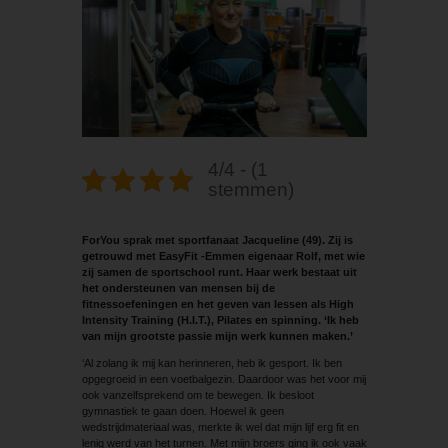
4/4 - (1
stemmen)
ForYou sprak met sportfanaat Jacqueline (49). Zij is
getrouwd met EasyFit -Emmen eigenaar Rolf, met wie
zij samen de sportschool runt. Haar werk bestaat uit
het ondersteunen van mensen bij de
fitnessoefeningen en het geven van lessen als High
Intensity Training (H.I.T.), Pilates en spinning. ‘Ik heb
van mijn grootste passie mijn werk kunnen maken.’
‘Al zolang ik mij kan herinneren, heb ik gesport. Ik ben
opgegroeid in een voetbalgezin. Daardoor was het voor mij
ook vanzelfsprekend om te bewegen. Ik besloot
gymnastiek te gaan doen. Hoewel ik geen
wedstrijdmateriaal was, merkte ik wel dat mijn lijf erg fit en
lenig werd van het turnen. Met mijn broers ging ik ook vaak