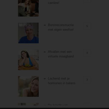
carrière!
Borstreconstructie
5
met eigen weefsel
Afvallen met een
4
virtuele maagband
Lachend met je
3
hormonen in balans
De kracht van
3