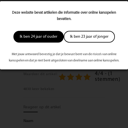
4/4 - (1
Deze website bevat artikelen die informatie over online kansspelen
stemmen)
bevatten.
EasyFit Emmen
Brinkenhalte 16
Ik ben 24 jaar of ouder
Ik ben 23 jaar of jonger
7812 HX Emmen
0591-633699
info@easyfitemmen.nl
www.easyfitemmen.nl
Met jouw antwoord bevestig je dat je bewust bent van de risico’s van online
kansspelen en dat je niet bent uitgesloten van deelname aan online kansspelen.
Bekijk volledige publicatie/editie
4/4 - (1
Waardeer dit artikel:
stemmen)
4830 keer bekeken
Reageer op dit artikel
Naam