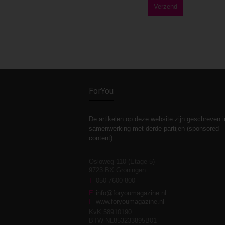
ForYou
De artikelen op deze website zijn geschreven i
samenwerking met derde partijen (sponsored
content).
Osloweg 110 (Etage 5)
9723 BX Groningen
T
050 7600 800
E
info@foryoumagazine.nl
I
www.foryoumagazine.nl
KvK 58910190
BTW NL853233895B01