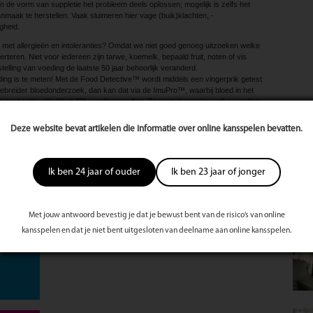
de vorm van suppletie het probleem deels oplossen; mogelijk is zelfs het
aak te herstellen. Vaak sluimeren hier vage (buik)klachten, ­
gheid.
 met ­allergieën en intoleranties? Omdat we niet goed genoeg uitzoeken welke
teren. Niet voor iedereen zijn tarwe, koemelk, bepaald fruit, noten of vis
lling van voeding de laatste 50 jaar behoorlijk veranderd.
ding is te meten! Met de Food Detective™ wordt middels een vingerprik getest
tgebreider bloedonderzoek, dan kan dat via de ImuPro™, waarbij bloed in het
 respectievelijk 90 of 271 voedingsstoffen. Zo weet je precies welke voeding
Mee
e van de ­Praktijk voor Optimaal Welzijn.
Deze website bevat artikelen die informatie over online kansspelen bevatten.
te
Ik ben 24 jaar of ouder
Ik ben 23 jaar of jonger
s
st
Met jouw antwoord bevestig je dat je bewust bent van de risico’s van online
kansspelen en dat je niet bent uitgesloten van deelname aan online kansspelen.
jn
n