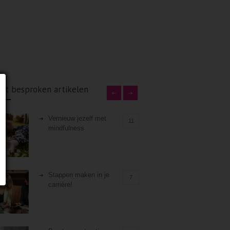
st besproken artikelen
Vernieuw jezelf met
11
mindfulness
Stappen maken in je
7
carrière!