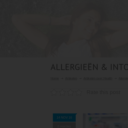
ALLERGIEËN & INT
Home
Artikelen
Artikelen over Health
Allergi
Rate this post
14 NOV 16
0 reacties