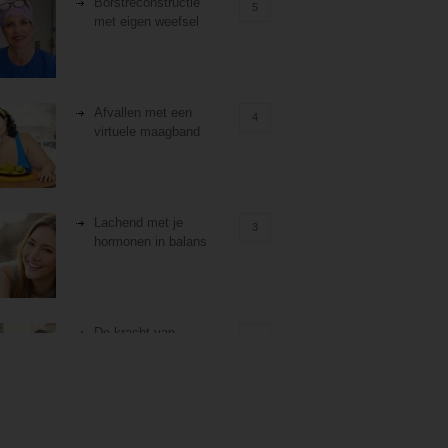
Borstreconstructie
5
met eigen weefsel
Afvallen met een
4
virtuele maagband
Lachend met je
3
hormonen in balans
De kracht van
3
zelfreflectie
Stiefouderschap en
3