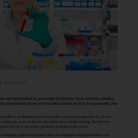
e this post
en met lichamelijke en geestelijke (!) klachten door verkeerde voeding.
der bijvoorbeeld gluten en/of zonder lactose zie je in de supermarkt. Hoe
loedcellen in je bloedbaan extra antistoffen aan (immunoglobuline G), en het
oeding aan, soms al bij een zeer kleine hoeveelheid voeding. De klachten
sklachten tot in het ergste geval een anafylactische shock.
chaam ­bepaalde spijsverteringsenzymen om bepaalde ­voedingsmiddelen af te