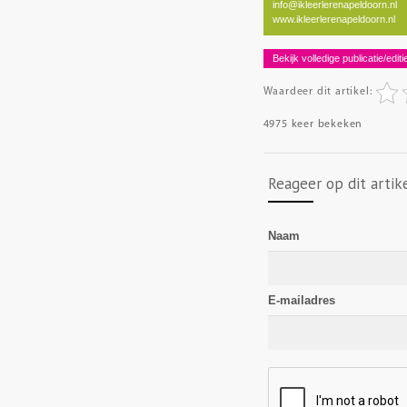
info@ikleerlerenapeldoorn.nl
www.ikleerlerenapeldoorn.nl
Bekijk volledige publicatie/editi
Waardeer dit artikel:
4975 keer bekeken
Reageer op dit artik
Naam
E-mailadres