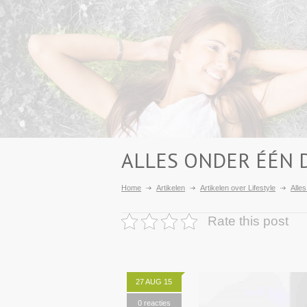
ALLES ONDER ÉÉN 
Home
Artikelen
Artikelen over Lifestyle
Alle
Rate this post
27 AUG 15
0 reacties