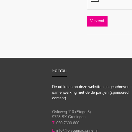
ForYou
De artikelen op deze website zijn geschreven i
samenwerking met derde partijen (sponsored
content).
Osloweg 110 (Etage 5)
9723 BX Groningen
T
050 7600 800
E
info@foryoumagazine.nl