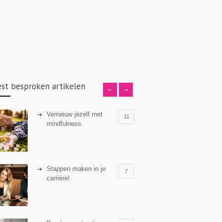
st besproken artikelen
Vernieuw jezelf met
11
mindfulness
Stappen maken in je
7
carrière!