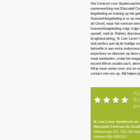
Het Centrum voor Studiecoaching
samenwerking met Educatief Cent
begeleiding en training op het ge
Huiswerkbegeleiding is er op ma
de IJssel, waar het centrum besch
huiswerkbegeleiding volgt, krijg
opstelt’, stelt dr. Rahimi, directe
brugklastraining, ‘Ik Leer Leren’
sluit perfect aan bij de huidige 
behoefte is aan extra ondersteuni
expertises en diensten op deze e
maat aanbieden, zodat het toegank
docent MA en studiecoach, alsme
Wil je meer weten over ons en w
contact met ons op. Wij helpen j
Ra
thi
po
Ik Leer Leren Apeldoorn en
Educatief Centrum de IJssel
Molenstraat 151, 7321 BD Ape
telefoon 055-3300151