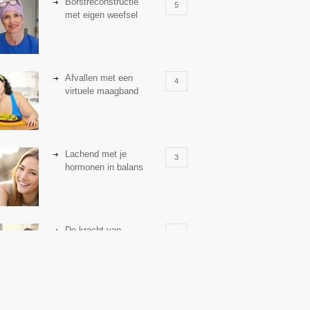
Borstreconstructie
5
met eigen weefsel
Afvallen met een
4
virtuele maagband
Lachend met je
3
hormonen in balans
De kracht van
3
zelfreflectie
Stiefouderschap en
3