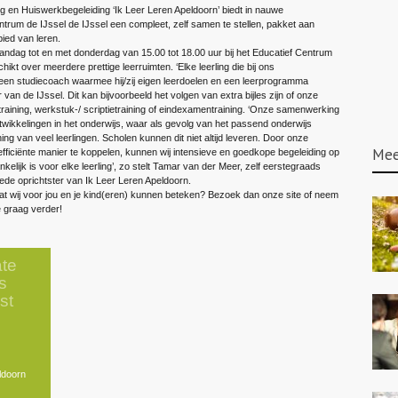
 en Huiswerkbegeleiding ‘Ik Leer Leren Apeldoorn’ biedt in nauwe
rum de IJssel de IJssel een compleet, zelf samen te stellen, pakket aan
bied van leren.
andag tot en met donderdag van 15.00 tot 18.00 uur bij het Educatief Centrum
ikt over meerdere prettige leerruimten. ‘Elke leerling die bij ons
t een studiecoach waarmee hij/zij eigen leerdoelen en een leerprogramma
ur van de IJssel. Dit kan bijvoorbeeld het volgen van extra bijles zijn of onze
-training, werkstuk-/ scriptietraining of eindexamentraining. ‘Onze samenwerking
ontwikkelingen in het onderwijs, waar als gevolg van het passend onderwijs
ng van veel leerlingen. Scholen kunnen dit niet altijd leveren. Door onze
Mee
fficiënte manier te koppelen, kunnen wij intensieve en goedkope begeleiding op
elijk is voor elke leerling’, zo stelt Tamar van der Meer, zelf eerstegraads
de oprichtster van Ik Leer Leren Apeldoorn.
at wij voor jou en je kind(eren) kunnen beteken? Bezoek dan onze site of neem
e graag verder!
te
s
st
ldoorn