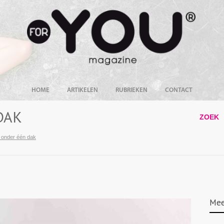
HOME
ARTIKELEN
RUBRIEKEN
CONTACT
DAK
ZOEK
s onder één dak
Mee