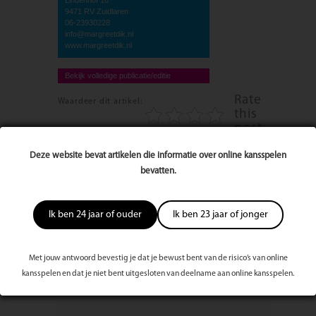
9471 RV Zuidlaren
06-23930228
info@margreetdik.nl
www.margreetdik.nl
Bekijk volledige publicatie/editie
Rate
Waardeer dit artikel:
this
post
3575 keer bekeken
Deze website bevat artikelen die informatie over online kansspelen
bevatten.
Reageer op dit artikel
Ik ben 24 jaar of ouder
Ik ben 23 jaar of jonger
Naam
Met jouw antwoord bevestig je dat je bewust bent van de risico’s van online
kansspelen en dat je niet bent uitgesloten van deelname aan online kansspelen.
E-mailadres