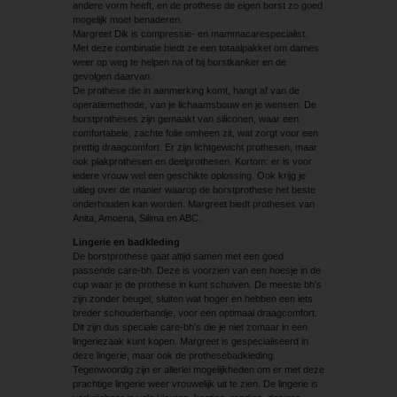
andere vorm heeft, en de prothese de eigen borst zo goed
mogelijk moet benaderen.
Margreet Dik is compressie- en mammacarespecialist.
Met deze combinatie biedt ze een totaalpakket om dames
weer op weg te helpen na of bij borstkanker en de
gevolgen daarvan.
De prothese die in aanmerking komt, hangt af van de
operatiemethode, van je lichaamsbouw en je wensen. De
borstprotheses zijn gemaakt van siliconen, waar een
comfortabele, zachte folie omheen zit, wat zorgt voor een
prettig draagcomfort. Er zijn lichtgewicht prothesen, maar
ook plakprothesen en deelprothesen. Kortom: er is voor
iedere vrouw wel een geschikte oplossing. Ook krijg je
uitleg over de manier waarop de borstprothese het beste
onderhouden kan worden. Margreet biedt protheses van
Anita, Amoena, Silima en ABC.
Lingerie en badkleding
De borstprothese gaat altijd samen met een goed
passende care-bh. Deze is voorzien van een hoesje in de
cup waar je de prothese in kunt schuiven. De meeste bh’s
zijn zonder beugel, sluiten wat hoger en hebben een iets
breder schouderbandje, voor een optimaal draagcomfort.
Dit zijn dus speciale care-bh’s die je niet zomaar in een
lingeriezaak kunt kopen. Margreet is gespecialiseerd in
deze lingerie, maar ook de prothesebadkleding.
Tegenwoordig zijn er allerlei mogelijkheden om er met deze
prachtige lingerie weer vrouwelijk uit te zien. De lingerie is