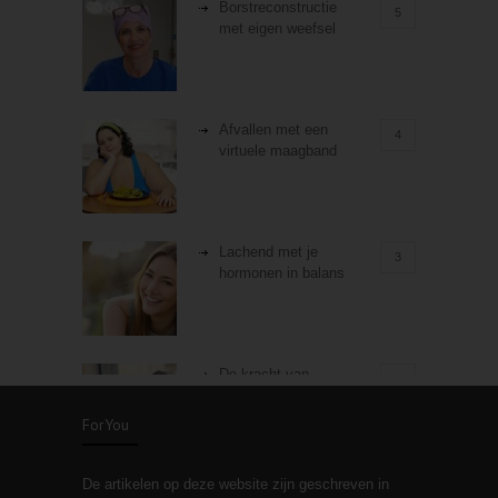
Borstreconstructie
5
met eigen weefsel
Afvallen met een
4
virtuele maagband
Lachend met je
3
hormonen in balans
De kracht van
3
zelfreflectie
ForYou
De artikelen op deze website zijn geschreven in
Stiefouderschap en