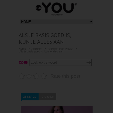
ALS JE BASIS GOED IS,
KUN JE ALLES AAN
Home
Artikelen
Artikelen over Health
Als je basis goed is, kun je alles aan
ZOEK
Rate this post
25 SEP 20
0 reacties