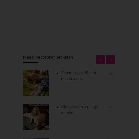
Meest besproken artikelen
Vernieuw jezelf met
11
mindfulness
Stappen maken in je
7
carrière!