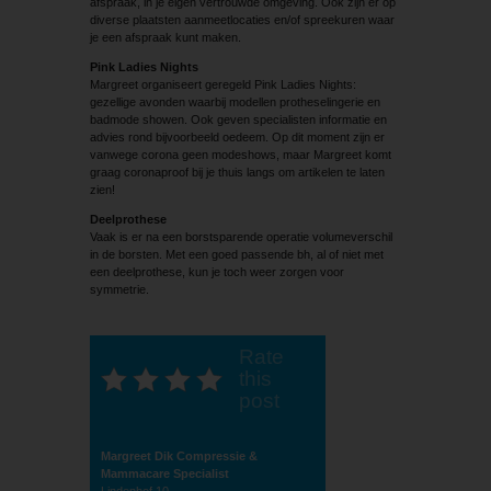
afspraak, in je eigen vertrouwde omgeving. Ook zijn er op
diverse plaatsten aanmeetlocaties en/of spreekuren waar
je een afspraak kunt maken.
Pink Ladies Nights
Margreet organiseert geregeld Pink Ladies Nights:
gezellige avonden waarbij modellen protheselingerie en
badmode showen. Ook geven specialisten informatie en
advies rond bijvoorbeeld oedeem. Op dit moment zijn er
vanwege corona geen modeshows, maar Margreet komt
graag coronaproof bij je thuis langs om artikelen te laten
zien!
Deelprothese
Vaak is er na een borstsparende operatie volumeverschil
in de borsten. Met een goed passende bh, al of niet met
een deelprothese, kun je toch weer zorgen voor
symmetrie.
Rate
this
post
Margreet Dik Compressie &
Mammacare Specialist
Lindenhof 10