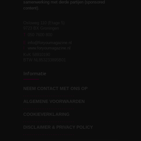
3
samenwerking met derde partijen (sponsored
relaties
content).
Osloweg 110 (Etage 5)
9723 BX Groningen
Leven zonder
T
050 7600 800
3
moeite!
E
info@foryoumagazine.nl
I
www.foryoumagazine.nl
KvK 58910190
BTW NL853233895B01
Van wens naar
3
Informatie
werkelijkheid
NEEM CONTACT MET ONS OP
ALGEMENE VOORWAARDEN
Wat voor leider wil jij
3
zijn?
COOKIEVERKLARING
DISCLAIMER & PRIVACY POLICY