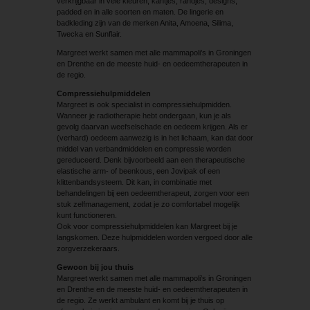
verkrijgbaar in vele kleuren, kantjes, randjes, designs,
padded en in alle soorten en maten. De lingerie en
badkleding zijn van de merken Anita, Amoena, Silima,
Twecka en Sunflair.
Margreet werkt samen met alle mammapoli’s in Groningen
en Drenthe en de meeste huid- en oedeemtherapeuten in
de regio.
Compressiehulpmiddelen
Margreet is ook specialist in compressiehulpmidden.
Wanneer je radiotherapie hebt ondergaan, kun je als
gevolg daarvan weefselschade en oedeem krijgen. Als er
(verhard) oedeem aanwezig is in het lichaam, kan dat door
middel van verbandmiddelen en compressie worden
gereduceerd. Denk bijvoorbeeld aan een therapeutische
elastische arm- of beenkous, een Jovipak of een
klittenbandsysteem. Dit kan, in combinatie met
behandelingen bij een oedeemtherapeut, zorgen voor een
stuk zelfmanagement, zodat je zo comfortabel mogelijk
kunt functioneren.
Ook voor compressiehulpmiddelen kan Margreet bij je
langskomen. Deze hulpmiddelen worden vergoed door alle
zorgverzekeraars.
Gewoon bij jou thuis
Margreet werkt samen met alle mammapoli’s in Groningen
en Drenthe en de meeste huid- en oedeemtherapeuten in
de regio. Ze werkt ambulant en komt bij je thuis op