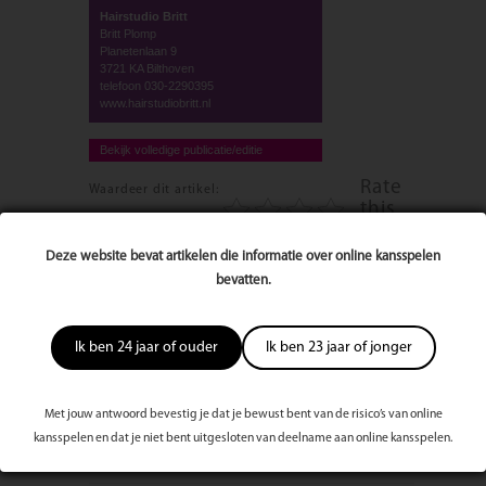
Hairstudio Britt
Britt Plomp
Planetenlaan 9
3721 KA Bilthoven
telefoon 030-2290395
www.hairstudiobritt.nl
Bekijk volledige publicatie/editie
Rate
Waardeer dit artikel:
this
post
Deze website bevat artikelen die informatie over online kansspelen
6611 keer bekeken
bevatten.
Reageer op dit artikel
Ik ben 24 jaar of ouder
Ik ben 23 jaar of jonger
Naam
Met jouw antwoord bevestig je dat je bewust bent van de risico’s van online
kansspelen en dat je niet bent uitgesloten van deelname aan online kansspelen.
E-mailadres