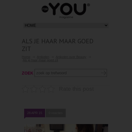
ALS JE HAAR MAAR GOED
ZIT
Home
Artikelen
Artikelen over Beauty
Als je haar maar goed zit
ZOEK
Rate this post
28 APR 15
0 reacties