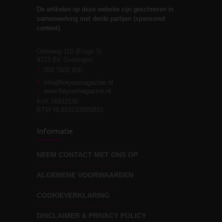
De artikelen op deze website zijn geschreven in
Stiefouderschap en
3
samenwerking met derde partijen (sponsored
relaties
content).
Osloweg 110 (Etage 5)
9723 BX Groningen
Leven zonder
T
050 7600 800
3
moeite!
E
info@foryoumagazine.nl
I
www.foryoumagazine.nl
KvK 58910190
BTW NL853233895B01
Van wens naar
3
Informatie
werkelijkheid
NEEM CONTACT MET ONS OP
ALGEMENE VOORWAARDEN
Wat voor leider wil jij
3
zijn?
COOKIEVERKLARING
DISCLAIMER & PRIVACY POLICY