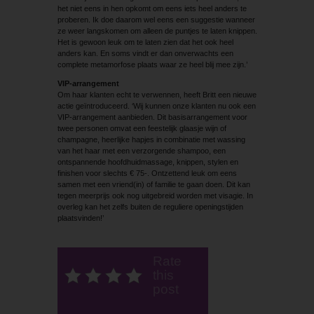
het niet eens in hen opkomt om eens iets heel anders te
proberen. Ik doe daarom wel eens een suggestie wanneer
ze weer langskomen om alleen de puntjes te laten knippen.
Het is gewoon leuk om te laten zien dat het ook heel
anders kan. En soms vindt er dan onverwachts een
complete metamorfose plaats waar ze heel blij mee zijn.’
VIP-arrangement
Om haar klanten echt te verwennen, heeft Britt een nieuwe
actie geïntroduceerd. ‘Wij kunnen onze klanten nu ook een
VIP-arrangement aanbieden. Dit basisarrangement voor
twee personen omvat een feestelijk glaasje wijn of
champagne, heerlijke hapjes in combinatie met wassing
van het haar met een verzorgende shampoo, een
ontspannende hoofdhuidmassage, knippen, stylen en
finishen voor slechts € 75-. Ontzettend leuk om eens
samen met een vriend(in) of familie te gaan doen. Dit kan
tegen meerprijs ook nog uitgebreid worden met visagie. In
overleg kan het zelfs buiten de reguliere openingstijden
plaatsvinden!’
Rate
this
post