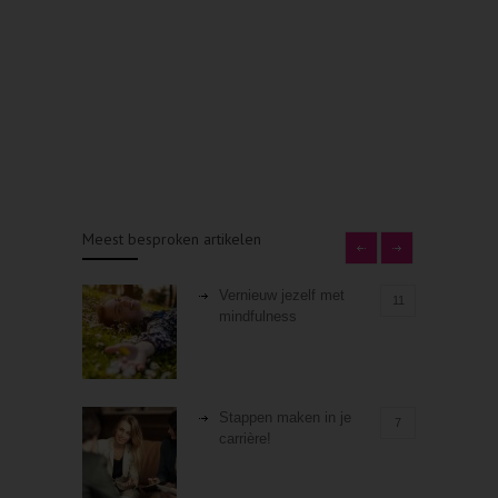
Meest besproken artikelen
Vernieuw jezelf met
11
mindfulness
Stappen maken in je
7
carrière!