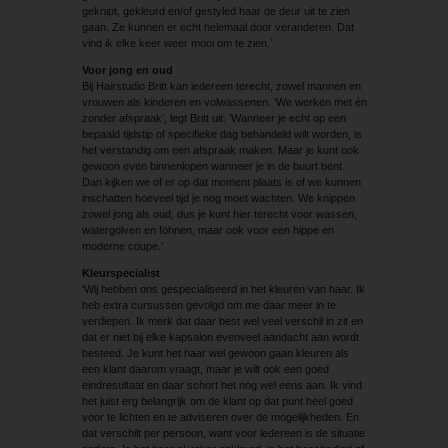
geknipt, gekleurd en/of gestyled haar de deur uit te zien
gaan. Ze kunnen er echt helemaal door veranderen. Dat
vind ik elke keer weer mooi om te zien.’
Voor jong en oud
Bij Hairstudio Britt kan iedereen terecht, zowel mannen en
vrouwen als kinderen en volwassenen. ‘We werken met én
zonder afspraak’, legt Britt uit. ‘Wanneer je echt op een
bepaald tijdstip of specifieke dag behandeld wilt worden, is
het verstandig om een afspraak maken. Maar je kunt ook
gewoon even binnenlopen wanneer je in de buurt bent.
Dan kijken we of er op dat moment plaats is of we kunnen
inschatten hoeveel tijd je nog moet wachten. We knippen
zowel jong als oud, dus je kunt hier terecht voor wassen,
watergolven en föhnen, maar ook voor een hippe en
moderne coupe.’
Kleurspecialist
‘Wij hebben ons gespecialiseerd in het kleuren van haar. Ik
heb extra cursussen gevolgd om me daar meer in te
verdiepen. Ik merk dat daar best wel veel verschil in zit en
dat er niet bij elke kapsalon evenveel aandacht aan wordt
besteed. Je kunt het haar wel gewoon gaan kleuren als
een klant daarom vraagt, maar je wilt ook een goed
eindresultaat en daar schort het nog wel eens aan. Ik vind
het juist erg belangrijk om de klant op dat punt heel goed
voor te lichten en te adviseren over de mogelijkheden. En
dat verschilt per persoon, want voor iedereen is de situatie