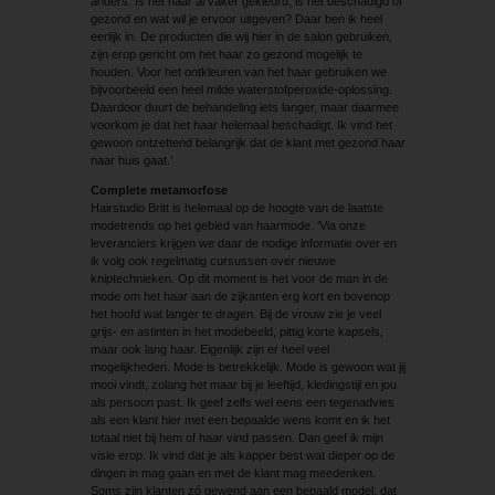
anders. Is het haar al vaker gekleurd, is het beschadigd of
gezond en wat wil je ervoor uitgeven? Daar ben ik heel
eerlijk in. De producten die wij hier in de salon gebruiken,
zijn erop gericht om het haar zo gezond mogelijk te
houden. Voor het ontkleuren van het haar gebruiken we
bijvoorbeeld een heel milde waterstofperoxide-oplossing.
Daardoor duurt de behandeling iets langer, maar daarmee
voorkom je dat het haar helemaal beschadigt. Ik vind het
gewoon ontzettend belangrijk dat de klant met gezond haar
naar huis gaat.’
Complete metamorfose
Hairstudio Britt is helemaal op de hoogte van de laatste
modetrends op het gebied van haarmode. ‘Via onze
leveranciers krijgen we daar de nodige informatie over en
ik volg ook regelmatig cursussen over nieuwe
kniptechnieken. Op dit moment is het voor de man in de
mode om het haar aan de zijkanten erg kort en bovenop
het hoofd wat langer te dragen. Bij de vrouw zie je veel
grijs- en astinten in het modebeeld, pittig korte kapsels,
maar ook lang haar. Eigenlijk zijn er heel veel
mogelijkheden. Mode is betrekkelijk. Mode is gewoon wat jij
mooi vindt, zolang het maar bij je leeftijd, kledingstijl en jou
als persoon past. Ik geef zelfs wel eens een tegenadvies
als een klant hier met een bepaalde wens komt en ik het
totaal niet bij hem of haar vind passen. Dan geef ik mijn
visie erop. Ik vind dat je als kapper best wat dieper op de
dingen in mag gaan en met de klant mag meedenken.
Soms zijn klanten zó gewend aan een bepaald model, dat