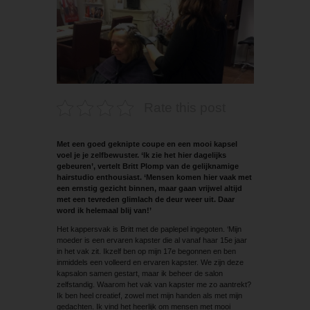
Rate this post
Met een goed geknipte coupe en een mooi kapsel
voel je je zelfbewuster. ‘Ik zie het hier dagelijks
gebeuren’, vertelt Britt Plomp van de gelijknamige
hairstudio enthousiast. ‘Mensen komen hier vaak met
een ernstig gezicht binnen, maar gaan vrijwel altijd
met een tevreden glimlach de deur weer uit. Daar
word ik helemaal blij van!’
Het kappersvak is Britt met de paplepel ingegoten. ‘Mijn
moeder is een ervaren kapster die al vanaf haar 15e jaar
in het vak zit. Ikzelf ben op mijn 17e begonnen en ben
inmiddels een volleerd en ervaren kapster. We zijn deze
kapsalon samen gestart, maar ik beheer de salon
zelfstandig. Waarom het vak van kapster me zo aantrekt?
Ik ben heel creatief, zowel met mijn handen als met mijn
gedachten. Ik vind het heerlijk om mensen met mooi