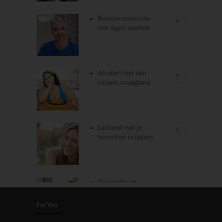
Borstreconstructie
5
met eigen weefsel
Afvallen met een
4
virtuele maagband
Lachend met je
3
hormonen in balans
De kracht van
3
zelfreflectie
ForYou