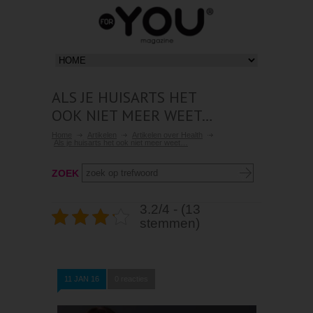
ALS JE HUISARTS HET
OOK NIET MEER WEET…
Home
Artikelen
Artikelen over Health
Als je huisarts het ook niet meer weet…
ZOEK
3.2/4 - (13
stemmen)
11 JAN 16
0 reacties