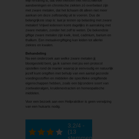
Mijn ervaring is, dat veel mensen met verschillende
aandoeningen en chronische ziekten zó overbelast zijn
met zware metalen, dat het lichaam dit alleen niet meer
aankan om deze zelfstandig uit te voeren. Dus de
belangrijkste stap is: laat je testen op belasting met zware
metalen! Vrijwel iedereen komt dagelijks in aanraking met
zware metalen, zonder het zelf te weten. De bekendste
giftige zware metalen zijn kwik, lood, cadmium, barium en
thallium. Een metaalvergiftiging kan leiden tot allerlei
ziektes en kwalen.
Behandeling
Na een onderzoek aan welke zware metalen jij
blootgesteld bent, ga ik samen met jou een protocol
opstellen rond de manier waarop je eenvoudig en natuurlijk
jezelf kunt ontgiften met behulp van een aantal gezonde
voedingsstoffen en middelen die specifieke ontgiftende
eigenschappen hebben, zoals een bijzondere soort van
zoetwateralgen, kruidenextracten en homeopatische
middelen.
Voor een bezoek aan een Heilpraktiker is geen verwijzing
van een huisarts nodig.
3.2/4 -
(13
stemmen)