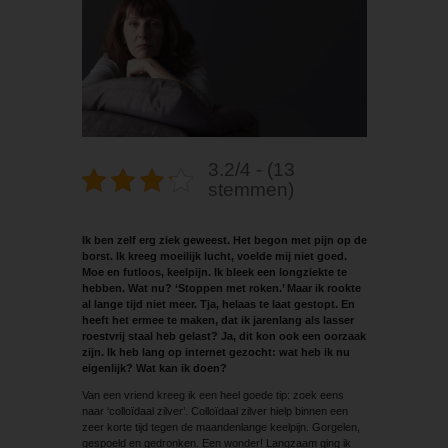
3.2/4 - (13
stemmen)
Ik ben zelf erg ziek geweest. Het begon met pijn op de
borst. Ik kreeg moeilijk lucht, voelde mij niet goed.
Moe en futloos, keelpijn. Ik bleek een longziekte te
hebben. Wat nu? ‘Stoppen met roken.’ Maar ik rookte
al lange tijd niet meer. Tja, helaas te laat gestopt. En
heeft het ermee te maken, dat ik jarenlang als lasser
roestvrij staal heb gelast? Ja, dit kon ook een oorzaak
zijn. Ik heb lang op internet gezocht: wat heb ik nu
eigenlijk? Wat kan ik doen?
Van een vriend kreeg ik een heel goede tip: zoek eens
naar ‘colloïdaal zilver’. Colloïdaal zilver hielp binnen een
zeer korte tijd tegen de maandenlange keelpijn. Gorgelen,
gespoeld en gedronken. Een wonder! Langzaam ging ik