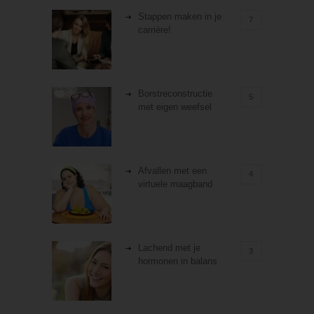
Stappen maken in je
7
carrière!
Borstreconstructie
5
met eigen weefsel
Afvallen met een
4
virtuele maagband
Lachend met je
3
hormonen in balans