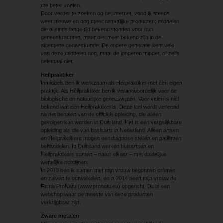
me beter voelen.
Door verder te zoeken op het internet, vond ik steeds
weer nieuwe en nog meer natuurlijke producten; middelen
die al sinds lange tijd bekend stonden voor hun
geneeskrachten, maar niet meer bekend zijn in de
algemene geneeskunde. De oudere generatie kent vele
van deze middelen nog, maar de jongeren minder, of zelfs
helemaal niet.
Heilpraktiker
Inmiddels ben ik werkzaam als Heilpraktiker met een eigen
praktijk. Als Heilpraktiker ben ik verantwoordelijk voor de
biologische en natuurlijke geneeswijzen. Voor velen is niet
bekend wat een Heilpraktiker is. Deze titel wordt verleend
na het behalen van de officiële opleiding, die alleen
gevolgen kan worden in Duitsland. Het is een vergelijkbare
opleiding als die van basisarts in Nederland. Alleen artsen
en Heilpraktikers mogen een diagnose stellen en patiënten
behandelen. In Duitsland werken huisartsen en
Heilpraktikers samen – naast elkaar – met duidelijke
wettelijke richtlijnen.
In 2013 ben ik samen met mijn vrouw begonnen crèmes
en zalven te ontwikkelen, en in 2014 heeft mijn vrouw de
Firma ProNatu (www.pronatu.eu) opgericht. Dit is een
webshop waar de meeste van deze producten
verkrijgbaar zijn.
Zware metalen