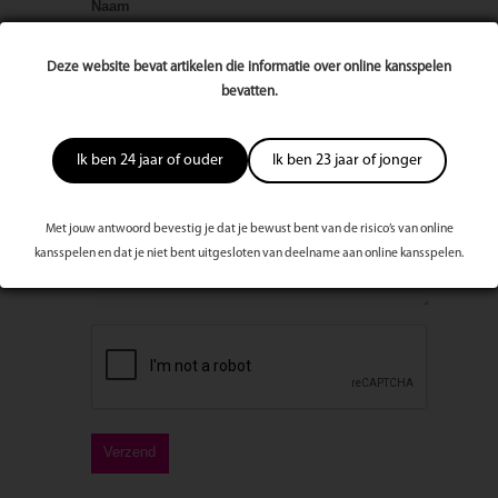
Naam
Deze website bevat artikelen die informatie over online kansspelen
E-mailadres
bevatten.
Ik ben 24 jaar of ouder
Ik ben 23 jaar of jonger
Bericht
Met jouw antwoord bevestig je dat je bewust bent van de risico’s van online
kansspelen en dat je niet bent uitgesloten van deelname aan online kansspelen.