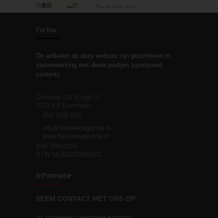
De kracht van
3
zelfreflectie
ForYou
De artikelen op deze website zijn geschreven in
Stiefouderschap en
3
samenwerking met derde partijen (sponsored
relaties
content).
Osloweg 110 (Etage 5)
9723 BX Groningen
Leven zonder
T
050 7600 800
3
moeite!
E
info@foryoumagazine.nl
I
www.foryoumagazine.nl
KvK 58910190
BTW NL853233895B01
Van wens naar
3
Informatie
werkelijkheid
NEEM CONTACT MET ONS OP