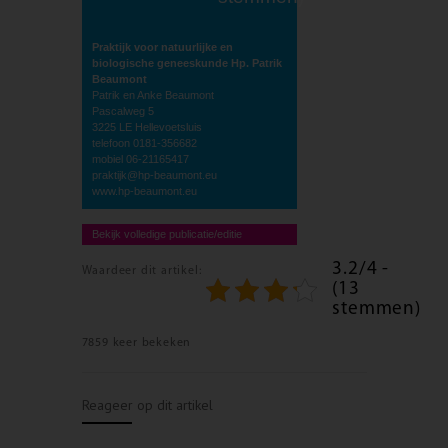
Praktijk voor natuurlijke en
biologische geneeskunde Hp. Patrik
Beaumont
Patrik en Anke Beaumont
Pascalweg 5
3225 LE Hellevoetsluis
telefoon 0181-356682
mobiel 06-21165417
praktijk@hp-beaumont.eu
www.hp-beaumont.eu
Bekijk volledige publicatie/editie
3.2/4 -
Waardeer dit artikel:
(13
stemmen)
7859 keer bekeken
Reageer op dit artikel