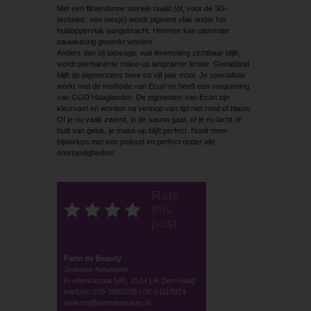
Met een flinterdunne steriele naald (of, voor de 3D-
techniek: een mesje) wordt pigment vlak onder het
huidoppervlak aangebracht. Hiermee kan uitermate
nauwkeurig gewerkt worden.
Anders dan bij tatoeage, wat levenslang zichtbaar blijft,
wordt permanente make-up langzamer lichter. Gemiddeld
blijft de pigmentates twee tot vijf jaar mooi. Je specialiste
werkt met de methode van Ecuri en heeft een vergunning
van GGD Haaglanden. De pigmenten van Ecuri zijn
kleurvast en worden na verloop van tijd niet rood of blauw.
Of je nu vaak zwemt, in de sauna gaat, of je nu lacht of
huilt van geluk, je make-up blijft perfect. Nooit meer
bijwerken met een potlood en perfect onder alle
omstandigheden!
Rate
this
post
Farm de Beauty
Jeanette Neumann
Frederikstraat 599, 2514 LR Den Haag
telefoon 070-3650258 / 06-51118924
welkom@farmdebeauty.nl