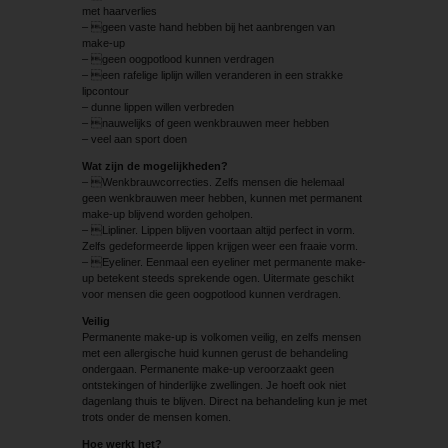
met haarverlies
– geen vaste hand hebben bij het aanbrengen van
make-up
– geen oogpotlood kunnen verdragen
– een rafelige liplijn willen veranderen in een strakke
lipcontour
– dunne lippen willen verbreden
– nauwelijks of geen wenkbrauwen meer hebben
– veel aan sport doen
Wat zijn de mogelijkheden?
– Wenkbrauwcorrecties. Zelfs mensen die helemaal
geen wenkbrauwen meer hebben, kunnen met permanent
make-up blijvend worden geholpen.
– Lipliner. Lippen blijven voortaan altijd perfect in vorm.
Zelfs gedeformeerde lippen krijgen weer een fraaie vorm.
– Eyeliner. Eenmaal een eyeliner met permanente make-
up betekent steeds sprekende ogen. Uitermate geschikt
voor mensen die geen oogpotlood kunnen verdragen.
Veilig
Permanente make-up is volkomen veilig, en zelfs mensen
met een allergische huid kunnen gerust de behandeling
ondergaan. Permanente make-up veroorzaakt geen
ontstekingen of hinderlijke zwellingen. Je hoeft ook niet
dagenlang thuis te blijven. Direct na behandeling kun je met
trots onder de mensen komen.
Hoe werkt het?