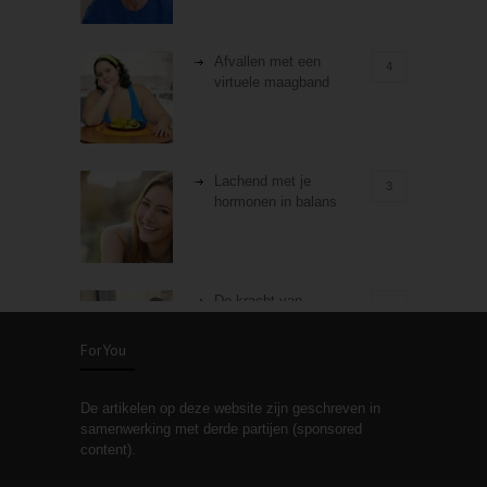
Afvallen met een
4
virtuele maagband
Lachend met je
3
hormonen in balans
De kracht van
3
zelfreflectie
ForYou
De artikelen op deze website zijn geschreven in
Stiefouderschap en
3
samenwerking met derde partijen (sponsored
relaties
content).