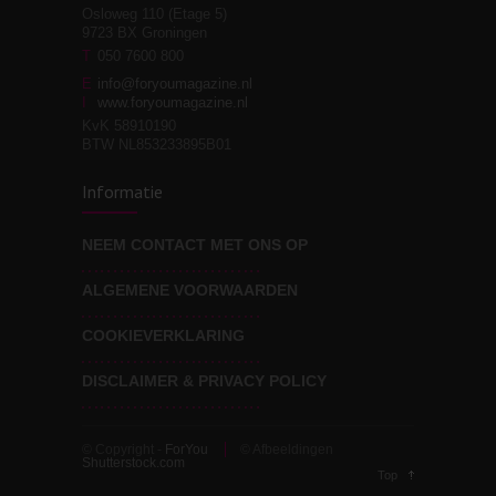
Osloweg 110 (Etage 5)
9723 BX Groningen
Leven zonder
T
050 7600 800
3
moeite!
E
info@foryoumagazine.nl
I
www.foryoumagazine.nl
KvK 58910190
BTW NL853233895B01
Van wens naar
3
Informatie
werkelijkheid
NEEM CONTACT MET ONS OP
ALGEMENE VOORWAARDEN
Wat voor leider wil jij
3
zijn?
COOKIEVERKLARING
DISCLAIMER & PRIVACY POLICY
© Copyright -
ForYou
© Afbeeldingen
Shutterstock.com
Top