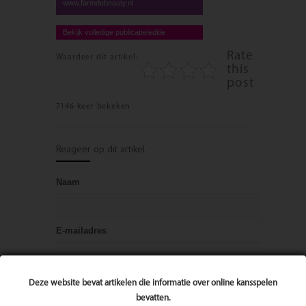
www.farmdebeauty.nl
Bekijk volledige publicatie/editie
Rate
Waardeer dit artikel:
this
post
7146 keer bekeken
Reageer op dit artikel
Naam
E-mailadres
Bericht
Deze website bevat artikelen die informatie over online kansspelen
bevatten.