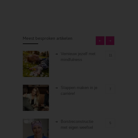
Meest besproken artikelen
Vernieuw jezelf met
11
mindfulness
Stappen maken in je
7
carrière!
Borstreconstructie
5
met eigen weefsel