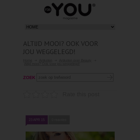
ALTIJD MOOI? OOK VOOR
JOU WEGGELEGD!
Home
Artikelen
Artikelen over Beauty
Altijd mooi? Ook voor jou weggelegd!
ZOEK
Rate this post
23 APR 15
0 reacties