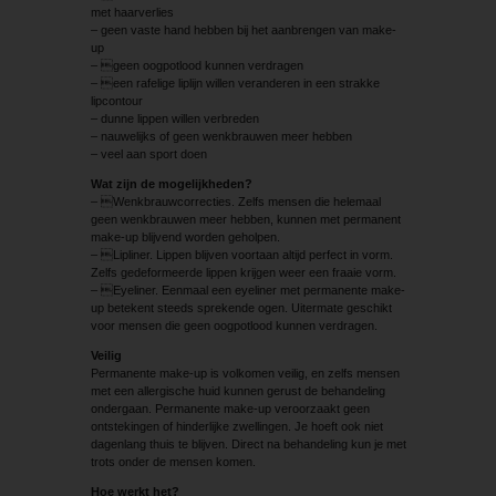
met haarverlies
– geen vaste hand hebben bij het aanbrengen van make-
up
– geen oogpotlood kunnen verdragen
– een rafelige liplijn willen veranderen in een strakke
lipcontour
– dunne lippen willen verbreden
– nauwelijks of geen wenkbrauwen meer hebben
– veel aan sport doen
Wat zijn de mogelijkheden?
– Wenkbrauwcorrecties. Zelfs mensen die helemaal
geen wenkbrauwen meer hebben, kunnen met permanent
make-up blijvend worden geholpen.
– Lipliner. Lippen blijven voortaan altijd perfect in vorm.
Zelfs gedeformeerde lippen krijgen weer een fraaie vorm.
– Eyeliner. Eenmaal een eyeliner met permanente make-
up betekent steeds sprekende ogen. Uitermate geschikt
voor mensen die geen oogpotlood kunnen verdragen.
Veilig
Permanente make-up is volkomen veilig, en zelfs mensen
met een allergische huid kunnen gerust de behandeling
ondergaan. Permanente make-up veroorzaakt geen
ontstekingen of hinderlijke zwellingen. Je hoeft ook niet
dagenlang thuis te blijven. Direct na behandeling kun je met
trots onder de mensen komen.
Hoe werkt het?