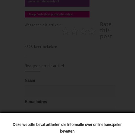
www.farmdebeauty.nl
Bekijk volledige publicatie/editie
Rate
Waardeer dit artikel:
this
post
4828 keer bekeken
Reageer op dit artikel
Naam
E-mailadres
Bericht
Deze website bevat artikelen die informatie over online kansspelen
bevatten.