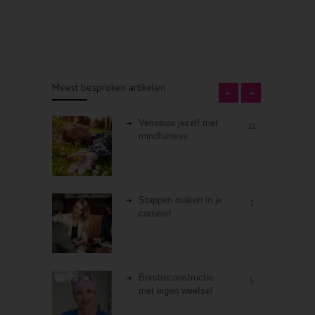
Meest besproken artikelen
Vernieuw jezelf met
11
mindfulness
Stappen maken in je
7
carrière!
Borstreconstructie
5
met eigen weefsel