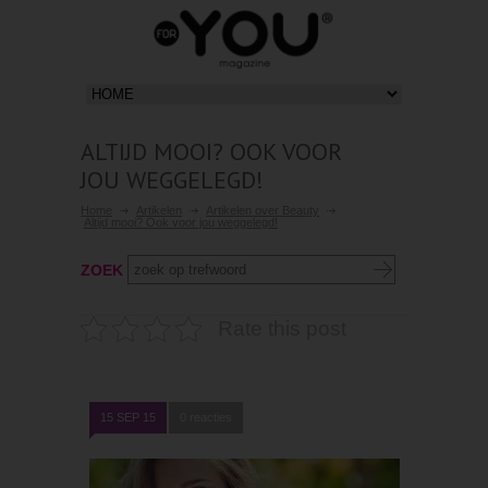
ALTIJD MOOI? OOK VOOR
JOU WEGGELEGD!
Home
Artikelen
Artikelen over Beauty
Altijd mooi? Ook voor jou weggelegd!
ZOEK
Rate this post
15 SEP 15
0 reacties