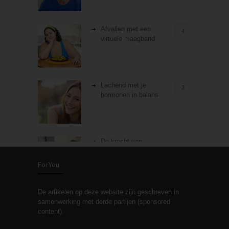
Afvallen met een
4
virtuele maagband
Lachend met je
3
hormonen in balans
De kracht van
3
zelfreflectie
ForYou
De artikelen op deze website zijn geschreven in
Stiefouderschap en
3
samenwerking met derde partijen (sponsored
relaties
content).