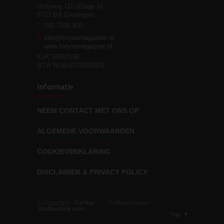
Osloweg 110 (Etage 5)
9723 BX Groningen
Leven zonder
T
050 7600 800
3
moeite!
E
info@foryoumagazine.nl
I
www.foryoumagazine.nl
KvK 58910190
BTW NL853233895B01
Van wens naar
3
Informatie
werkelijkheid
NEEM CONTACT MET ONS OP
ALGEMENE VOORWAARDEN
Wat voor leider wil jij
3
zijn?
COOKIEVERKLARING
DISCLAIMER & PRIVACY POLICY
© Copyright -
ForYou
© Afbeeldingen
Shutterstock.com
Top