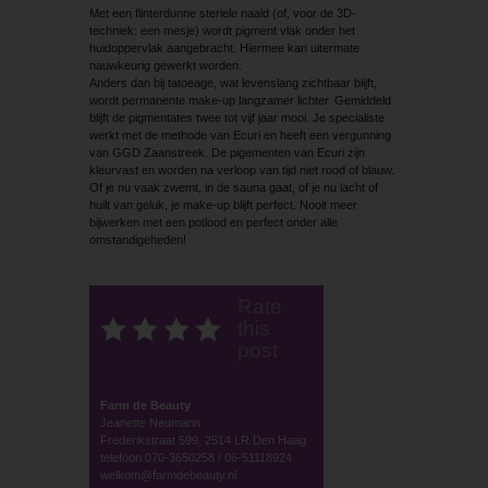
Met een flinterdunne steriele naald (of, voor de 3D-
techniek: een mesje) wordt pigment vlak onder het
huidoppervlak aangebracht. Hiermee kan uitermate
nauwkeurig gewerkt worden.
Anders dan bij tatoeage, wat levenslang zichtbaar blijft,
wordt permanente make-up langzamer lichter. Gemiddeld
blijft de pigmentates twee tot vijf jaar mooi. Je specialiste
werkt met de methode van Ecuri en heeft een vergunning
van GGD Zaanstreek. De pigementen van Ecuri zijn
kleurvast en worden na verloop van tijd niet rood of blauw.
Of je nu vaak zwemt, in de sauna gaat, of je nu lacht of
huilt van geluk, je make-up blijft perfect. Nooit meer
bijwerken met een potlood en perfect onder alle
omstandigeheden!
Rate
this
post
Farm de Beauty
Jeanette Neumann
Frederikstraat 599, 2514 LR Den Haag
telefoon 070-3650258 / 06-51118924
welkom@farmdebeauty.nl