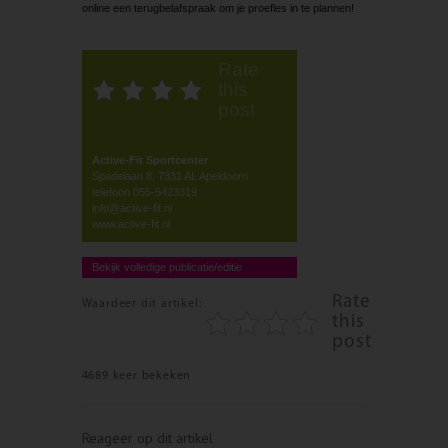
online een terugbelafspraak om je proefles in te plannen!
Rate
this
post
Active-Fit Sportcenter
Spadelaan 8, 7331 AL Apeldoorn
telefoon 055-5423319
info@active-fit.nl
www.active-fit.nl
Bekijk volledige publicatie/editie
Rate
Waardeer dit artikel:
this
post
4689 keer bekeken
Reageer op dit artikel