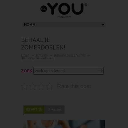
BEHAAL JE
ZOMERDOELEN!
Home
Artikelen
Artikelen over Lifestyle
Behaal je zomerdoelen!
ZOEK
Rate this post
03 MRT 15
0 reacties