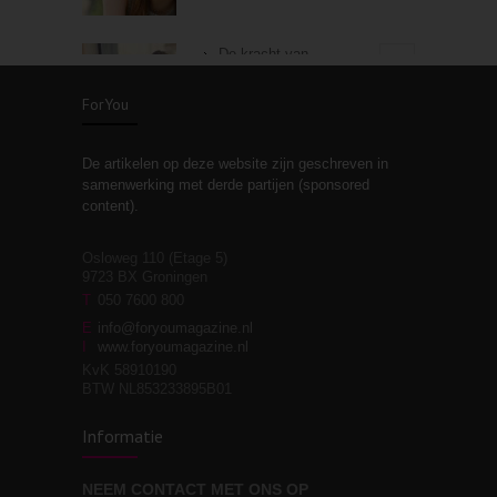
De kracht van
3
zelfreflectie
ForYou
De artikelen op deze website zijn geschreven in
Stiefouderschap en
3
samenwerking met derde partijen (sponsored
relaties
content).
Osloweg 110 (Etage 5)
9723 BX Groningen
Leven zonder
T
050 7600 800
3
moeite!
E
info@foryoumagazine.nl
I
www.foryoumagazine.nl
KvK 58910190
BTW NL853233895B01
Van wens naar
3
Informatie
werkelijkheid
NEEM CONTACT MET ONS OP