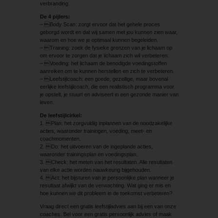
verbranding.
De 4 pijlers:
– Body Scan: zorgt ervoor dat het gehele proces
geborgd wordt en dat wij samen met jou kunnen zien waar,
waarom en hoe we je optimaal kunnen begeleiden.
– Training: zoek de fysieke grenzen van je lichaam op
om ervoor te zorgen dat je lichaam zich wil verbeteren.
– Voeding: het lichaam de benodigde voedingstoffen
aanreiken om te kunnen herstellen en zich te verbeteren.
– Leefstijlcoach: een goede, gezellige, maar bovenal
eerlijke leefstijlcoach, die een realistisch programma voor
je opstelt, je stuurt en adviseert in een gezonde manier van
leven.
De leefstijlcirkel:
1. Plan: het zorgvuldig inplannen van de noodzakelijke
acties, waaronder trainingen, voeding, meet- en
coachmomenten.
2. Do: het uitvoeren van de ingeplande acties,
waaronder trainingsplan en voedingsplan.
3. Check: het meten van het resultaten. Alle resultaten
van elke actie worden nauwkeurig bijgehouden.
4. Act: het bijsturen van je persoonlijke plan wanneer je
resultaat afwijkt van de verwachting. Wat ging er mis en
hoe kunnen we dit probleem in de toekomst verbeteren?
Vraag direct een gratis leefstijladvies aan bij een van onze
coaches. Bel voor een gratis persoonlijk advies of maak