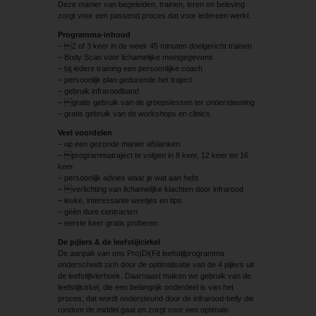
Deze manier van begeleiden, trainen, leren en beleving
zorgt voor een passend proces dat voor iedereen werkt.
Programma-inhoud
– 2 of 3 keer in de week 45 minuten doelgericht trainen
– Body Scan voor lichamelijke meetgegevens
– bij iedere training een persoonlijke coach
– persoonlijk plan gedurende het traject
– gebruik infraroodband
– gratis gebruik van de groepslessen ter ondersteuning
– gratis gebruik van de workshops en clinics
Veel voordelen
– op een gezonde manier afslanken
– programmatraject te volgen in 8 keer, 12 keer en 16
keer
– persoonlijk advies waar je wat aan hebt
– verlichting van lichamelijke klachten door infrarood
– leuke, interessante weetjes en tips
– géén dure contracten
– eerste keer gratis proberen
De pijlers & de leefstijlcirkel
De aanpak van ons Pro)Di(Fit leefstijlprogramma
onderscheidt zich door de optimalisatie van de 4 pijlers uit
de leefstijlvierhoek. Daarnaast maken we gebruik van de
leefstijlcirkel, die een belangrijk onderdeel is van het
proces, dat wordt ondersteund door de infrarood-belly die
rondom de middel gaat en zorgt voor een optimale