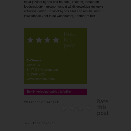
maar je vindt bij ons ook houten (!) fietsen, tassen en
foodproducten; gewoon omdat wij dit geweldige en leuke
artikelen vinden. Je vindt bij ons altijd een meubel naar
jouw smaak voor in de woonkamer, kantoor of tuin.
Rate
this
post
NaSmaak
Kuper 14
8447 GK Heerenveen
0513-842625
www.nasmaak.com
Bekijk volledige publicatie/editie
Rate
Waardeer dit artikel:
this
post
3723 keer bekeken