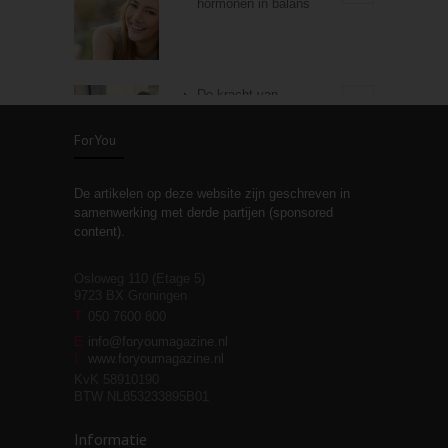
hormonen in balans
De kracht van
3
zelfreflectie
ForYou
De artikelen op deze website zijn geschreven in
Stiefouderschap en
3
samenwerking met derde partijen (sponsored
relaties
content).
Osloweg 110 (Etage 5)
9723 BX Groningen
Leven zonder
T
050 7600 800
3
moeite!
E
info@foryoumagazine.nl
I
www.foryoumagazine.nl
KvK 58910190
BTW NL853233895B01
Van wens naar
3
Informatie
werkelijkheid