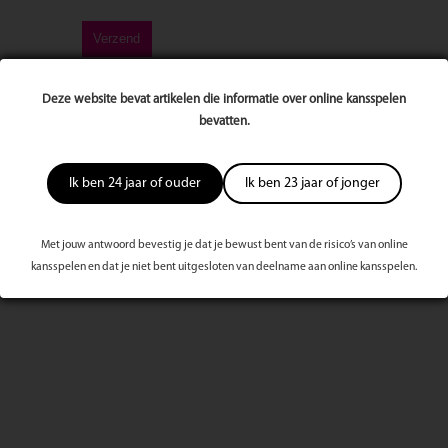
Deze website bevat artikelen die informatie over online kansspelen
bevatten.
Ik ben 24 jaar of ouder
Ik ben 23 jaar of jonger
Meest bekeken dit kwartaal
Met jouw antwoord bevestig je dat je bewust bent van de risico’s van online
kansspelen en dat je niet bent uitgesloten van deelname aan online kansspelen.