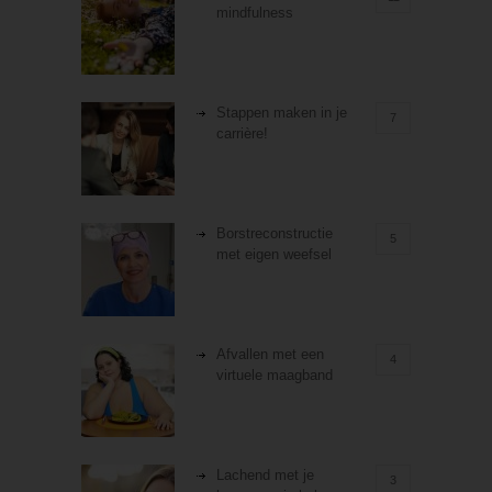
mindfulness
Stappen maken in je
7
carrière!
Borstreconstructie
5
met eigen weefsel
Afvallen met een
4
virtuele maagband
Lachend met je
3