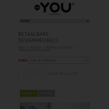
BETAALBARE
DESIGNMEUBELS
Home
Artikelen
Artikelen over Lifestyle
Betaalbare designmeubels
ZOEK
Rate this post
03 NOV 16
0 reacties