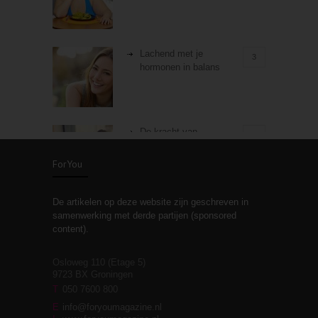
Lachend met je
3
hormonen in balans
De kracht van
3
zelfreflectie
ForYou
De artikelen op deze website zijn geschreven in
Stiefouderschap en
3
samenwerking met derde partijen (sponsored
relaties
content).
Osloweg 110 (Etage 5)
9723 BX Groningen
Leven zonder
T
050 7600 800
3
moeite!
E
info@foryoumagazine.nl