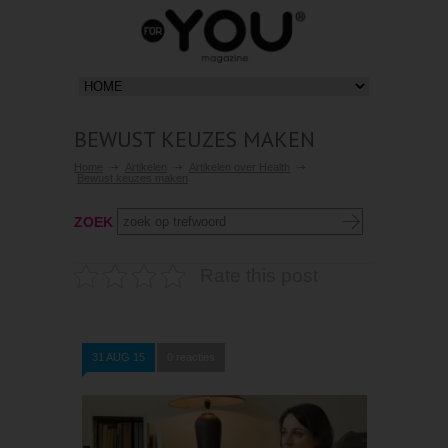
BEWUST KEUZES MAKEN
Home
Artikelen
Artikelen over Health
Bewust keuzes maken
ZOEK
Rate this post
31 AUG 15
0 reacties