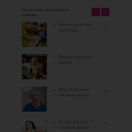
Meest besproken artikelen
Vernieuw jezelf met
11
mindfulness
Stappen maken in je
7
carrière!
Borstreconstructie
5
met eigen weefsel
Afvallen met een
4
virtuele maagband