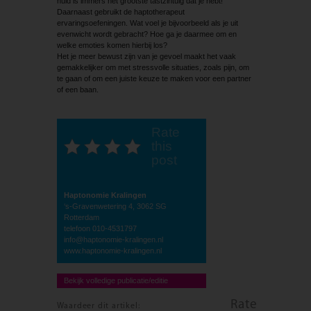
huid is immers het grootste tastzintuig dat je hebt!
Daarnaast gebruikt de haptotherapeut
ervaringsoefeningen. Wat voel je bijvoorbeeld als je uit
evenwicht wordt gebracht? Hoe ga je daarmee om en
welke emoties komen hierbij los?
Het je meer bewust zijn van je gevoel maakt het vaak
gemakkelijker om met stressvolle situaties, zoals pijn, om
te gaan of om een juiste keuze te maken voor een partner
of een baan.
Rate
this
post
Haptonomie Kralingen
‘s-Gravenwetering 4, 3062 SG
Rotterdam
telefoon 010-4531797
info@haptonomie-kralingen.nl
www.haptonomie-kralingen.nl
Bekijk volledige publicatie/editie
Rate
Waardeer dit artikel: