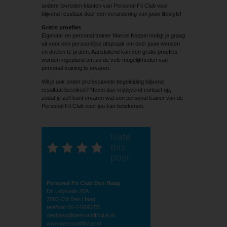
andere tevreden klanten van Personal Fit Club voor
blijvend resultaat door een verandering van jouw lifestyle!
Gratis proefles
Eigenaar en personal trainer Marcel Keppel nodigt je graag
uit voor een persoonlijke afspraak om over jouw wensen
en doelen te praten. Aansluitend kan een gratis proefles
worden ingepland om zo de vele mogelijkheden van
personal training te ervaren.
Wil je ook onder professionele begeleiding blijvend
resultaat bereiken? Neem dan vrijblijvend contact op,
zodat je zelf kunt ervaren wat een personal trainer van de
Personal Fit Club voor jou kan betekenen.
Rate
this
post
Personal Fit Club Den Haag
Dr. Lelykade 20A
2583 CM Den Haag
telefoon 06-14606255
denhaag@personalfitclub.nl
www.personalfitclub.nl