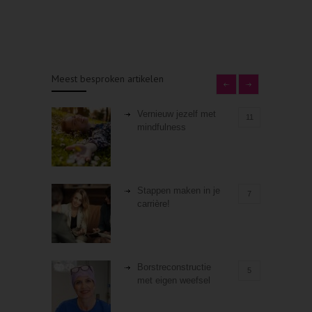
Meest besproken artikelen
Vernieuw jezelf met
11
mindfulness
Stappen maken in je
7
carrière!
Borstreconstructie
5
met eigen weefsel