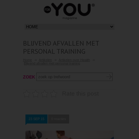
BLIJVEND AFVALLEN MET
PERSONAL TRAINING
Home
Artikelen
Artikelen over Health
Blijvend afvallen met personal training
ZOEK
Rate this post
23 SEP 15
0 reacties