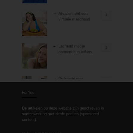
Afvallen met een
4
virtuele maagband
Lachend met je
3
hormonen in balans
De kracht van
3
zelfreflectie
ForYou
De artikelen op deze website zijn geschreven in
Stiefouderschap en
3
samenwerking met derde partijen (sponsored
relaties
content).