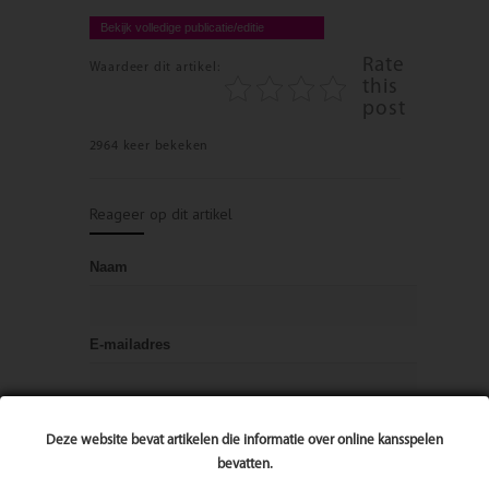
Bekijk volledige publicatie/editie
Rate
Waardeer dit artikel:
this
post
2964 keer bekeken
Reageer op dit artikel
Naam
E-mailadres
Bericht
Deze website bevat artikelen die informatie over online kansspelen
bevatten.