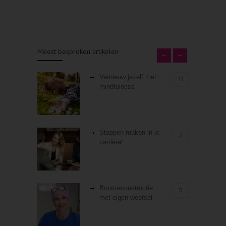
Meest besproken artikelen
Vernieuw jezelf met
11
mindfulness
Stappen maken in je
7
carrière!
Borstreconstructie
5
met eigen weefsel