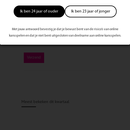
Ik ben 24 jaar of ouder
Ik ben 23 jaar of jonger
Met jouw antwoord bevestig je dat je bewust bent van de risico’s van online
kansspelen en dat je niet bent uitgesloten van deelname aan online kansspelen.
Meest bekeken dit kwartaal