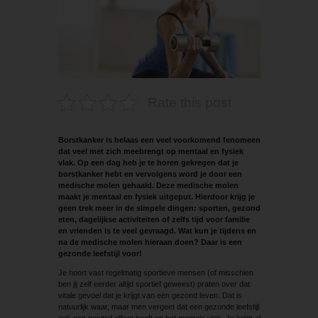
Rate this post
Borstkanker is helaas een veel voorkomend fenomeen
dat veel met zich meebrengt op mentaal en fysiek
vlak. Op een dag heb je te horen gekregen dat je
borstkanker hebt en vervolgens word je door een
medische molen gehaald. Deze medische molen
maakt je mentaal en fysiek uitgeput. Hierdoor krijg je
geen trek meer in de simpele dingen: sporten, gezond
eten, dagelijkse activiteiten of zelfs tijd voor familie
en vrienden is te veel gevraagd. Wat kun je tijdens en
na de medische molen hieraan doen? Daar is een
gezonde leefstijl voor!
Je hoort vast regelmatig sportieve mensen (of misschien
ben jij zelf eerder altijd sportief geweest) praten over dat
vitale gevoel dat je krijgt van een gezond leven. Dat is
natuurlijk waar, maar men vergeet dat een gezonde leefstijl
ook een positief effect heeft op het mentale vlak. Je krijgt al