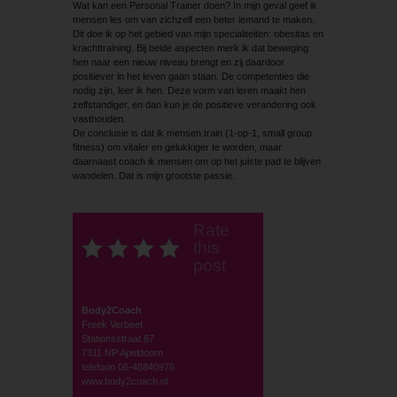
Wat kan een Personal Trainer doen? In mijn geval geef ik
mensen les om van zichzelf een beter iemand te maken.
Dit doe ik op het gebied van mijn specialiteiten: obesitas en
krachttraining. Bij beide aspecten merk ik dat beweging
hen naar een nieuw niveau brengt en zij daardoor
positiever in het leven gaan staan. De competenties die
nodig zijn, leer ik hen. Deze vorm van leren maakt hen
zelfstandiger, en dan kun je de positieve verandering ook
vasthouden.
De conclusie is dat ik mensen train (1-op-1, small group
fitness) om vitaler en gelukkiger te worden, maar
daarnaast coach ik mensen om op het juiste pad te blijven
wandelen. Dat is mijn grootste passie.
Rate
this
post
Body2Coach
Freek Verbeet
Stationsstraat 67
7311 NP Apeldoorn
telefoon 06-48840976
www.body2coach.nl