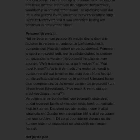
een flinke mentale dreun van de diagnose ‘borstkanker’,
waardoor je in een dal terechtkomt. De oplossing voor dat
dal is een gezond leven, omdat de zelfverzekerdheid stijgt.
Deze zelfverzekerdheid is van essentieel belang om
positiever in het leven te staan.
Persoonlijk welzijn
Het verbeteren van persoonlijk welzijn doe je door drie
factoren te verbeteren: autonomie (zelfstandigheid),
competenties (vaardigheden) en verbondenheid. Wanneer
je sport en gezond leeft, leer je zelfstandigheid te creëren
om gezonder te worden (bijvoorbeeld het plannen van
sporten, ‘Welk trainingsschema ga ik volgen?’ en ‘Wat
moet ik eten?’). Als je in de medische molen zit, wordt je
continu verteld wat je wel en niet mag doen. Nu is het tijd
om die zelfstandigheid weer op te pakken! Uiteraard horen
daar competenties bij die ervoor zorgen dat je gezond kunt
blijven leven (bijvoorbeeld: ‘Hoe maak ik een trainings-
en/of voedingsschema?’).
Vervolgens is verbondenheid een belangrijk onderdeel,
omdat iedereen familie of vrienden nodig heeft om verhalen
kwijt te kunnen. Dat soort sociale relaties noem ik altijd
‘steunpilaren’. Zonder een steunpilaar blijf je altijd eenzaam
met een ‘probleem’. Dit zorgt voor interne discussies die
kunnen leiden tot negativiteit en uiteindelijk een langer
herstel.
Het juiste pad