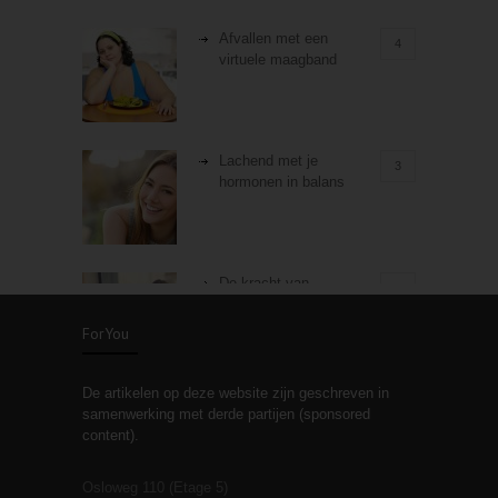
Afvallen met een
4
virtuele maagband
Lachend met je
3
hormonen in balans
De kracht van
3
zelfreflectie
ForYou
De artikelen op deze website zijn geschreven in
Stiefouderschap en
3
samenwerking met derde partijen (sponsored
relaties
content).
Osloweg 110 (Etage 5)