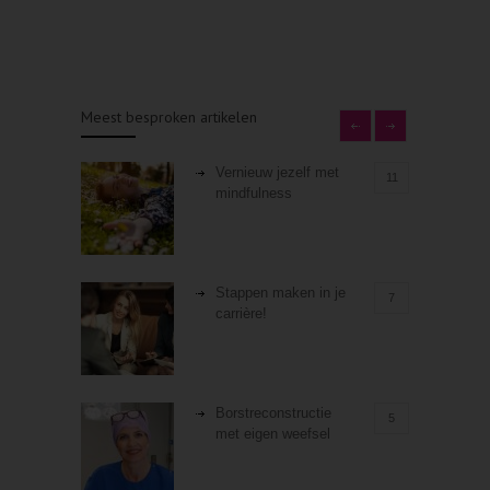
Meest besproken artikelen
Vernieuw jezelf met
11
mindfulness
Stappen maken in je
7
carrière!
Borstreconstructie
5
met eigen weefsel