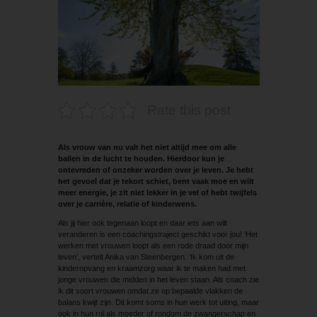
Rate this post
Als vrouw van nu valt het niet altijd mee om alle
ballen in de lucht te houden. Hierdoor kun je
ontevreden of onzeker worden over je leven. Je hebt
het gevoel dat je tekort schiet, bent vaak moe en wilt
meer energie, je zit niet lekker in je vel of hebt twijfels
over je carrière, relatie of kinderwens.
Als jij hier ook tegenaan loopt en daar iets aan wilt
veranderen is een coachingstraject geschikt voor jou! ‘Het
werken met vrouwen loopt als een rode draad door mijn
leven’, vertelt Anika van Steenbergen. ‘Ik kom uit de
kinderopvang en kraamzorg waar ik te maken had met
jonge vrouwen die midden in het leven staan. Als coach zie
ik dit soort vrouwen omdat ze op bepaalde vlakken de
balans kwijt zijn. Dit komt soms in hun werk tot uiting, maar
ook in hun rol als moeder of rondom de zwangerschap en