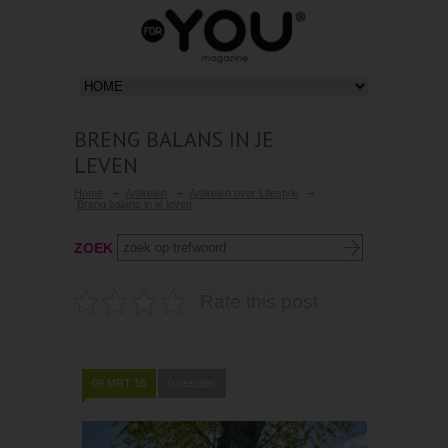
BRENG BALANS IN JE
LEVEN
Home
Artikelen
Artikelen over Lifestyle
Breng balans in je leven
ZOEK
Rate this post
09 MRT 16
0 reacties