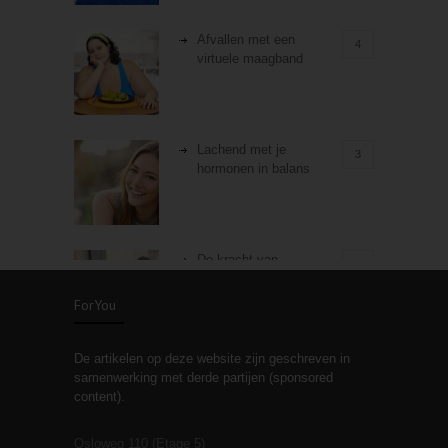
Afvallen met een
4
virtuele maagband
Lachend met je
3
hormonen in balans
De kracht van
3
zelfreflectie
ForYou
De artikelen op deze website zijn geschreven in
Stiefouderschap en
3
samenwerking met derde partijen (sponsored
relaties
content).
Osloweg 110 (Etage 5)