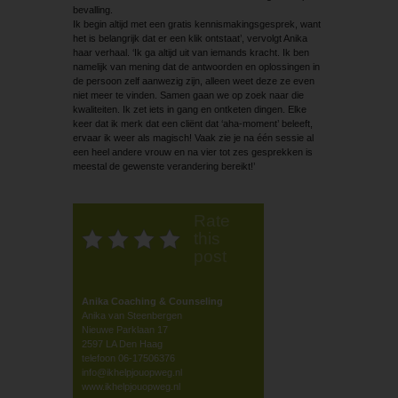
bevalling.
Ik begin altijd met een gratis kennismakingsgesprek, want
het is belangrijk dat er een klik ontstaat’, vervolgt Anika
haar verhaal. ‘Ik ga altijd uit van iemands kracht. Ik ben
namelijk van mening dat de antwoorden en oplossingen in
de persoon zelf aanwezig zijn, alleen weet deze ze even
niet meer te vinden. Samen gaan we op zoek naar die
kwaliteiten. Ik zet iets in gang en ontketen dingen. Elke
keer dat ik merk dat een cliënt dat ‘aha-moment’ beleeft,
ervaar ik weer als magisch! Vaak zie je na één sessie al
een heel andere vrouw en na vier tot zes gesprekken is
meestal de gewenste verandering bereikt!’
Rate
this
post
Anika Coaching & Counseling
Anika van Steenbergen
Nieuwe Parklaan 17
2597 LA Den Haag
telefoon 06-17506376
info@ikhelpjouopweg.nl
www.ikhelpjouopweg.nl