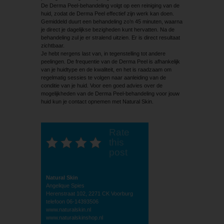
De Derma Peel-behandeling volgt op een reiniging van de
huid, zodat de Derma Peel effectief zijn werk kan doen.
Gemiddeld duurt een behandeling zo’n 45 minuten, waarna
je direct je dagelijkse bezigheden kunt hervatten. Na de
behandeling zul je er stralend uitzien. Er is direct resultaat
zichtbaar.
Je hebt nergens last van, in tegenstelling tot andere
peelingen. De frequentie van de Derma Peel is afhankelijk
van je huidtype en de kwaliteit, en het is raadzaam om
regelmatig sessies te volgen naar aanleiding van de
conditie van je huid. Voor een goed advies over de
mogelijkheden van de Derma Peel-behandeling voor jouw
huid kun je contact opnemen met Natural Skin.
Rate
this
post
Natural Skin
Angelique Spies
Herenstraat 102, 2271 CK Voorburg
telefoon 06-14393506
www.naturalskin.nl
www.naturalskinshop.nl