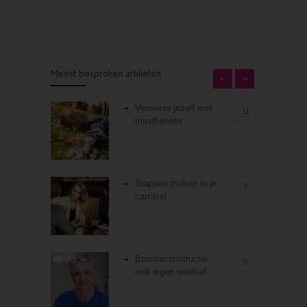
Meest besproken artikelen
Vernieuw jezelf met
11
mindfulness
Stappen maken in je
7
carrière!
Borstreconstructie
5
met eigen weefsel