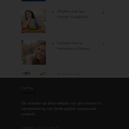
Afvallen met een
4
virtuele maagband
Lachend met je
3
hormonen in balans
De kracht van
3
zelfreflectie
ForYou
De artikelen op deze website zijn geschreven in
Stiefouderschap en
3
samenwerking met derde partijen (sponsored
relaties
content).
Osloweg 110 (Etage 5)