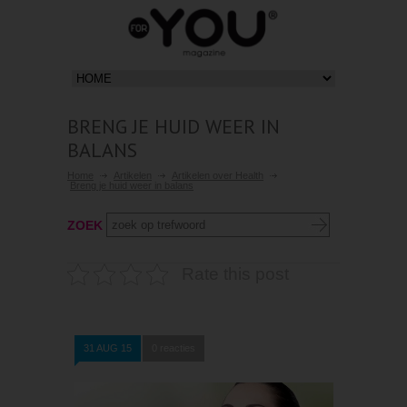
BRENG JE HUID WEER IN
BALANS
Home
Artikelen
Artikelen over Health
Breng je huid weer in balans
ZOEK
Rate this post
31 AUG 15
0 reacties