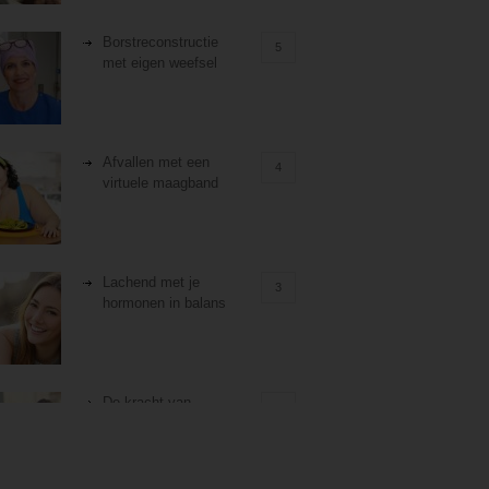
Borstreconstructie
5
met eigen weefsel
Afvallen met een
4
virtuele maagband
Lachend met je
3
hormonen in balans
De kracht van
3
zelfreflectie