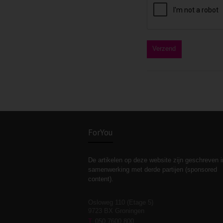
ForYou
De artikelen op deze website zijn geschreven i
samenwerking met derde partijen (sponsored
content).
Osloweg 110 (Etage 5)
9723 BX Groningen
T
050 7600 800