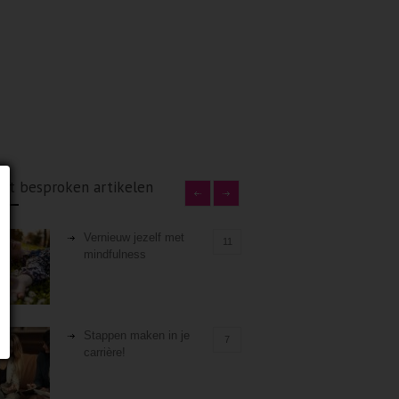
st besproken artikelen
Vernieuw jezelf met
11
mindfulness
Stappen maken in je
7
carrière!