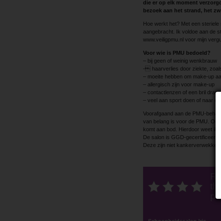
die er op elk moment verzorgd 
bezoek aan het strand, het z
Hoe werkt het? Met een steriele 
aangebracht. Ik voldoe aan de s
www.veiligpmu.nl voor mijn verg
Voor wie is PMU bedoeld?
– bij geen of weinig wenkbrauw
- haarverlies door ziekte, zoa
– moeite hebben om make-up aa
– allergisch zijn voor make-up
– contactlenzen of een bril drag
– veel aan sport doen of naar d
Voorafgaand aan de PMU-behandeli
van belang is voor de PMU. Oo
komt aan bod. Hierdoor weet ik 
De salon is GGD-gecertificeerd
Deze zijn niet ­kankerverwekken
Ra
thi
po
Schoonheidssalon Iris