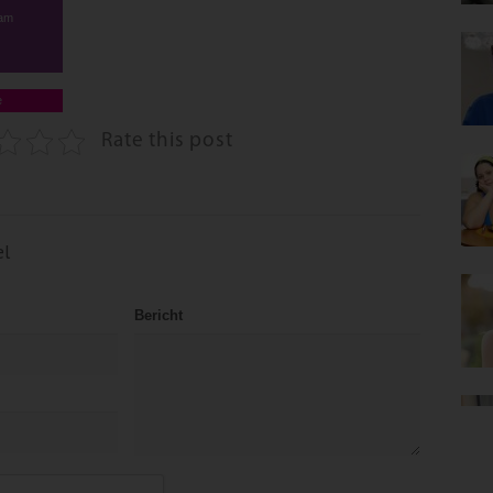
dam
e
Rate this post
el
Bericht