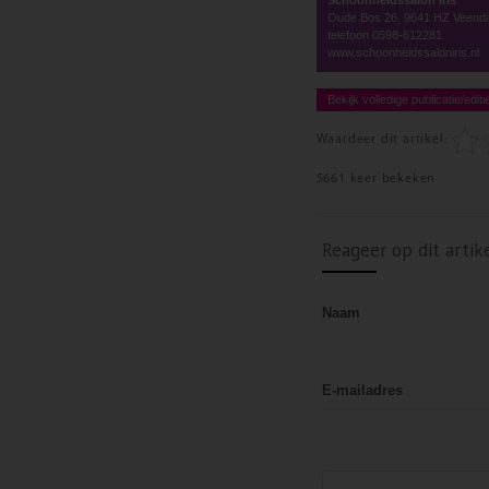
Oude Bos 26, 9641 HZ Veen
telefoon 0598-612281
www.schoonheidssaloniris.nl
Bekijk volledige publicatie/editi
Waardeer dit artikel:
5661 keer bekeken
Reageer op dit artik
Naam
E-mailadres