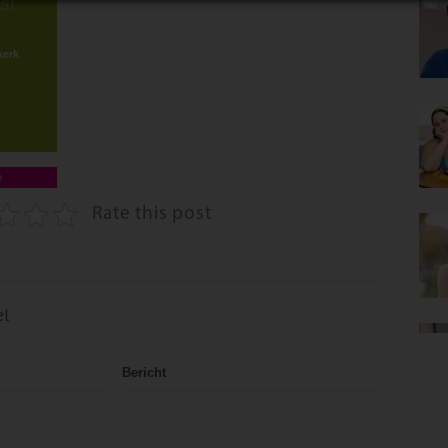
st
kerk
e
Rate this post
el
Bericht