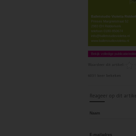
po
Balletstudio Violetta Ridder
Prinses Margrietstraat 52
2983 EH Ridderkerk
telefoon 0180-850674
info@balletstudiovioletta.nl
www.balletstudiovioletta.nl
Bekijk volledige publicatie/editi
Waardeer dit artikel:
6031 keer bekeken
Reageer op dit artik
Naam
E-mailadres