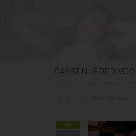
DANSEN: GOED VOO
Home
Artikelen
Artikelen over Lifestyle
Dans
Rate this post
09 MEI 15
0 reacties