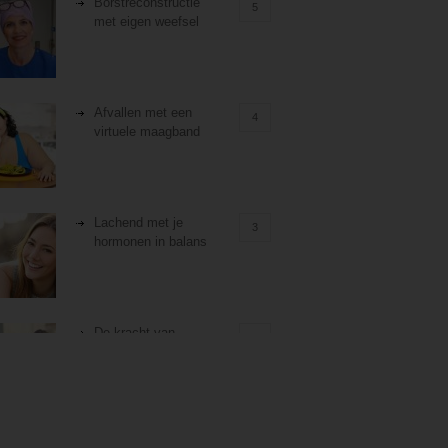
Borstreconstructie
5
met eigen weefsel
Afvallen met een
4
virtuele maagband
Lachend met je
3
hormonen in balans
De kracht van
3
zelfreflectie
Stiefouderschap en
3