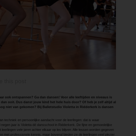
e this post
ar ook ontspannen? Ga dan dansen! Voor alle leeftijden en niveaus is
an ooit. Dus danst jouw kind het hele huis door? Of heb je zelf altijd al
nog niet van gekomen? Bij Balletstudio Violetta in Ridderkerk is dansen
an techniek en persoonlijke aandacht voor de leerlingen: dat is waar
 Al negen jaar is Violetta dé dansschool in Ridderkerk. De fijne en gemoedelijke
leerlingen vele jaren achter elkaar op les blijven. Alle lessen worden gegeven
 met professionele kennis, maar bovenal bieden ze de leerlingen veel plezier