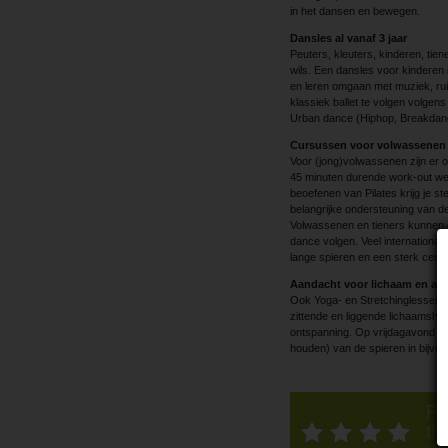
in het dansen en bewegen.
Dansles al vanaf 3 jaar
Peuters, kleuters, kinderen, tien
wils. Een dansles voor kinderen
en leren omgaan met muziek, ruim
klassiek ballet te volgen volge
Urban dance (Hiphop, Breakdan
Cursussen voor volwassenen
Voor (jong)volwassenen zijn er o
45 minuten durende work-out wer
beoefenen van Pilates krijg je ste
belangrijke ondersteuning van d
Volwassenen en tieners kunnen oo
dance volgen. Veel international
lange spieren en een sterk cente
Aandacht voor lichaam en ad
Ook Yoga- en Stretchinglessen b
zittende en liggende lichaamsho
ontspanning. Op vrijdagavond wo
houden) van de spieren in bijvoo
Ra
thi