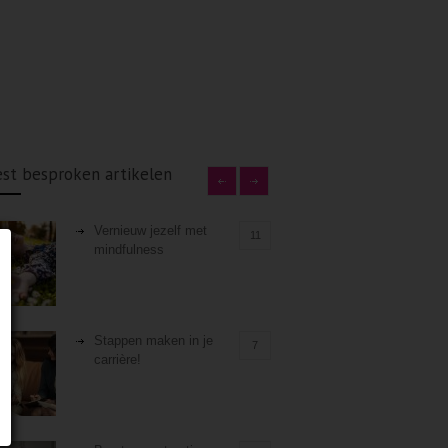
st besproken artikelen
Vernieuw jezelf met
11
mindfulness
Stappen maken in je
7
carrière!