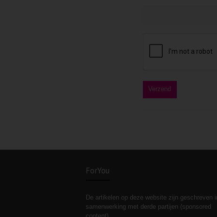
ForYou
De artikelen op deze website zijn geschreven i
samenwerking met derde partijen (sponsored
content).