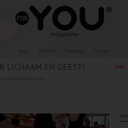
HOME
ARTIKELEN
RUBRIEKEN
CONTACT
R LICHAAM EN GEEST!
ZOEK
en: goed voor lichaam en geest!
Mee