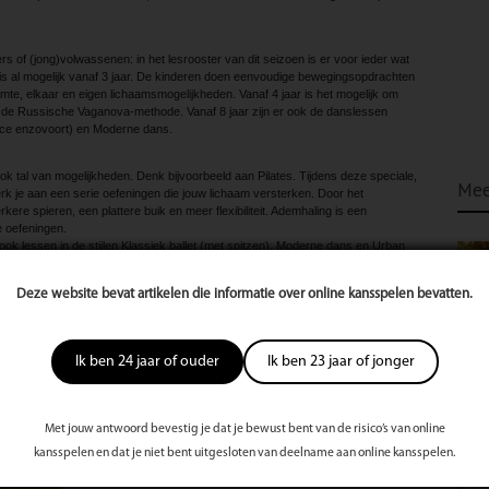
ers of (jong)volwassenen: in het lesrooster van dit seizoen is er voor ieder wat
 is al mogelijk vanaf 3 jaar. De kinderen doen eenvoudige bewegingsopdrachten
te, elkaar en eigen lichaamsmogelijkheden. Vanaf 4 jaar is het mogelijk om
ns de Russische Vaganova-methode. Vanaf 8 jaar zijn er ook de danslessen
ce enzovoort) en Moderne dans.
ok tal van mogelijkheden. Denk bijvoorbeeld aan Pilates. Tijdens deze speciale,
Mee
k je aan een serie oefeningen die jouw lichaam versterken. Door het
rkere spieren, een plattere buik en meer flexibiliteit. Ademhaling is een
e oefeningen.
k lessen in de stijlen Klassiek ballet (met spitzen), Moderne dans en Urban
e modellen en actrices zijn begonnen met balletles om een mooi lichaam met
r te creëren.
Deze website bevat artikelen die informatie over online kansspelen bevatten.
emhaling
ehoren tot de mogelijkheden voor volwassenen. Bij Yoga worden staande,
udingen aangenomen. De les wordt afgesloten met een meditatie tot diepe
Ik ben 24 jaar of ouder
Ik ben 23 jaar of jonger
rdt bij de Stretchingles aandacht geschonken aan het stretchen (soepel
rbeeld, nek, schouders, rug en benen. Een heerlijk begin van het weekend!
Met jouw antwoord bevestig je dat je bewust bent van de risico’s van online
te
kansspelen en dat je niet bent uitgesloten van deelname aan online kansspelen.
s