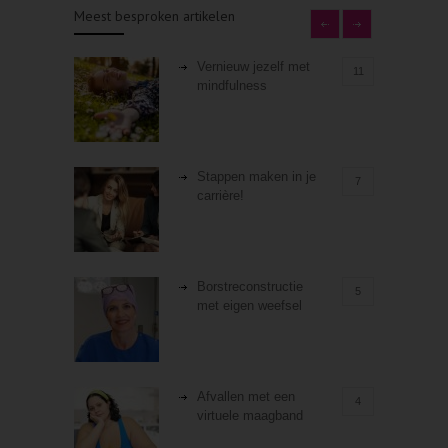
Meest besproken artikelen
Vernieuw jezelf met
11
mindfulness
Stappen maken in je
7
carrière!
Borstreconstructie
5
met eigen weefsel
Afvallen met een
4
virtuele maagband