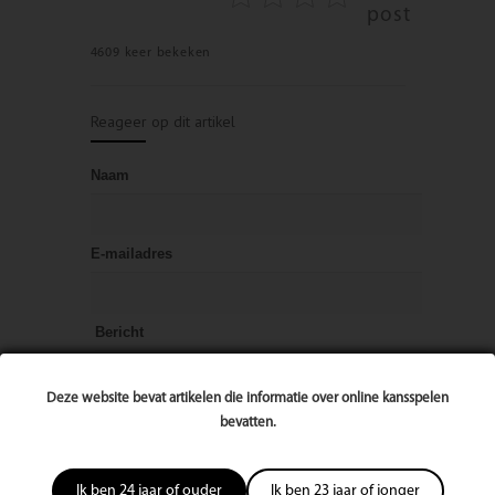
post
4609 keer bekeken
Reageer op dit artikel
Naam
E-mailadres
Bericht
Deze website bevat artikelen die informatie over online kansspelen
bevatten.
Ik ben 24 jaar of ouder
Ik ben 23 jaar of jonger