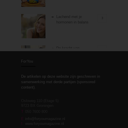
Lachend met je
3
hormonen in balans
De kracht van
3
zelfreflectie
ForYou
De artikelen op deze website zijn geschreven in
Stiefouderschap en
3
samenwerking met derde partijen (sponsored
relaties
content).
Osloweg 110 (Etage 5)
9723 BX Groningen
Leven zonder
T
050 7600 800
3
moeite!
E
info@foryoumagazine.nl
I
www.foryoumagazine.nl