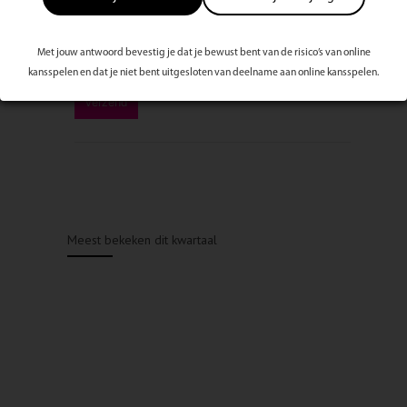
Met jouw antwoord bevestig je dat je bewust bent van de risico’s van online
kansspelen en dat je niet bent uitgesloten van deelname aan online kansspelen.
Meest bekeken dit kwartaal