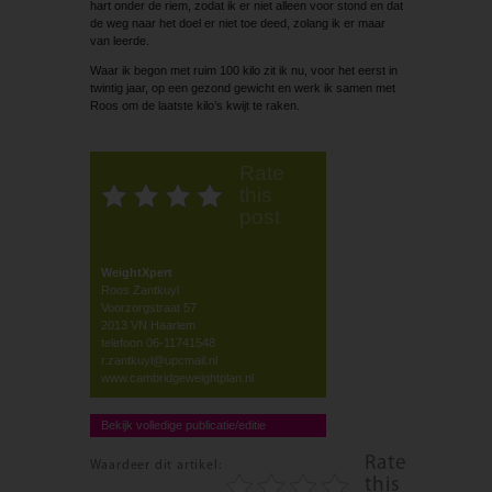
hart onder de riem, zodat ik er niet alleen voor stond en dat
de weg naar het doel er niet toe deed, zolang ik er maar
van leerde.
Waar ik begon met ruim 100 kilo zit ik nu, voor het eerst in
twintig jaar, op een gezond gewicht en werk ik samen met
Roos om de laatste kilo’s kwijt te raken.
Rate
this
post
WeightXpert
Roos Zantkuyl
Voorzorgstraat 57
2013 VN Haarlem
telefoon 06-11741548
r.zantkuyl@upcmail.nl
www.cambridgeweightplan.nl
Bekijk volledige publicatie/editie
Rate
Waardeer dit artikel:
this