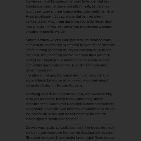
Na van een oud klasgenoot gehoord te hebben dat het
Cambridge dieet het gewenste effect heeft, ben ik in de
buurt gaan zoeken naar consulentes. Uiteindelijk ben ik bij
Roos uitgekomen. Zij zag al snel dat het niet alleen
verkeerd eten was, maar dat ik me vooral liet leiden door
mijn ­emoties. Ik was een geval van emotie-eten wanneer
situaties te moeilijk werden.
Samen hebben we een plan opgesteld dat haalbaar was,
en naast de begeleiding bij het eten hebben we de situaties
onder handen genomen die ervoor zorgden dat ik begon
met eten. Met praten en opdrachten voor thuis kwam ik
mezelf heel erg tegen. Ik moest eerst de reden van het
eten onder ogen zien voordat ik verder kon gaan met
gewicht verliezen.
Het eten en het gewicht waren een muur die andere op
afstand hield. En om die af te breken, was meer moed
nodig dan ik dacht. Het was doodeng.
De vraag waar ik het meeste mee zat, was ‘waarom krijg
ik nu wel aandacht, terwijl ik van binnen nog steeds
dezelfde ben?’ Samen met Roos heb ik deze onzekerheid
aangepakt. Ik kon niet van anderen verwachten dat ze van
me hielden als ik niet van mezelf leerde te houden en
leerde open te staan voor anderen.
De weg was, zoals zo vaak voor mij in het leven, niet recht
en kort, maar vooal met bochten en doodlopende straten.
Elke keer wanneer ik niet verder kwam, stak Roos me een