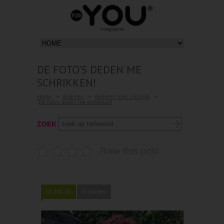
DE FOTO’S DEDEN ME
SCHRIKKEN!
Home
Artikelen
Artikelen over Lifestyle
De foto’s deden me schrikken!
ZOEK
Rate this post
03 JUL 15
0 reacties