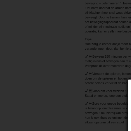
beweging – belemmeren.’ Hoewel
‘Dat komt doordat de armen harde
pijnklachten heel snel wegtrekke
beweegt. Door te trainen, kunne
het bewegingsapparaat nemen af.
of minder pijnmedicatie nodig en
operatie, kan er zelfs mee bespaa
Tips
Hoe zorg je ervoor dat je meer b
veranderingen door, dan ben je al 
Beweeg 150 minuten per week
matig intensief bewegen aan te r
Verspreid dit over meerdere dag
Versterk de spieren, botten
doen om de spieren en botten t
betere balans verkleint de kans o
Voorkom veel stilzitten ‘Pa
Sta af en toe op, loop een stukje 
Zorg voor goede begeleiding 
is belangrijk om blessures te 
bewegen. Ook hierbij kan professi
kun je ook thuis oefeningen doen
elkaar opstaan uit een stoel.’