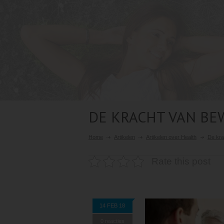
DE KRACHT VAN B
Home
Artikelen
Artikelen over Health
De kr
Rate this post
14 FEB 18
0 reacties