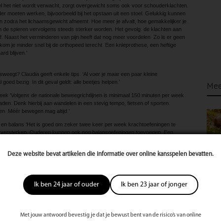
 het niet wordt verwacht, zorgt overgewicht soms ook voor schouderklachten.
r moeten werken, bijvoorbeeld bij het opstaan uit een stoel. Gelukkig kunnen
n zodra het lichaamsgewicht afneemt. Hoe meer je afvalt, hoe gemakkelijker je
n de spieren vervolgens steeds sterker worden. Het gevolg: de klachten aan
 Naast het verminderen van pijn heeft dat nog meer voordelen. Zo is er geen
 kom je minder snel bij de orthopeed terecht. Een knieprothese, een heftige
rd blijven.’
eweegt? Claudia geeft enkele tips. ‘Al voer je maar een paar kleine
goed bezig. In dit geval geldt: alle beetjes helpen.’
Mee
 ‘Volgens de nationale beweegrichtlijnen is minimaal 150 minuten per week
aden. Denk hierbij aan wandelen in een stevig tempo, fietsen of sporten.
en. Méér bewegen mag altijd.’
 en balans ‘Het is goed om zeker twee keer per week krachtoefeningen te
e versterken. Ouderen kunnen ook nog balansoefeningen toevoegen. Een
p vallen.’
k vaker de trap en doe boodschappen met de fiets. Werk je achter een bureau?
Deze website bevat artikelen die informatie over online kansspelen bevatten.
en ga weer zitten.’
‘Vraag in de sportschool of bij de fysiotherapeut om hulp. Goede begeleiding
voorkomen. Daarnaast hebben sommige mensen met overgewicht angst om te
Ik ben 24 jaar of ouder
Ik ben 23 jaar of jonger
onele begeleiding helpen. Als je de stap naar een sportschool te groot vindt,
. Denk bijvoorbeeld aan het steeds op- en aflopen van traptreden of het achter
Met jouw antwoord bevestig je dat je bewust bent van de risico’s van online