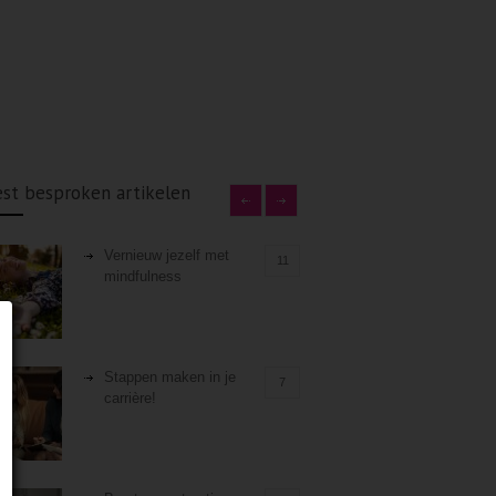
st besproken artikelen
Vernieuw jezelf met
11
mindfulness
Stappen maken in je
7
carrière!