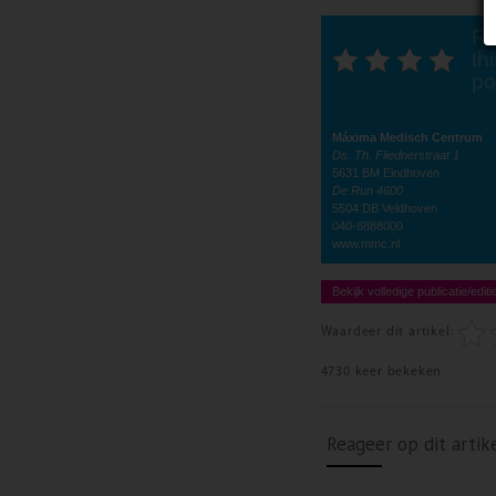
Ra
thi
po
Máxima
Medisch Centrum
Ds. Th. Fliednerstraat 1
5631 BM Eindhoven
De Run 4600
5504 DB Veldhoven
040-8888000
www.mmc.nl
Bekijk volledige publicatie/editi
Waardeer dit artikel:
4730 keer bekeken
Reageer op dit artik