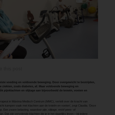
e this post
 juiste voeding en voldoende beweging. Door overgewicht te bestrijden,
e ziekten, zoals diabetes, af. Maar voldoende beweging en
 pijnklachten en slijtage aan bijvoorbeeld de knieën, voeten en
erapeut in Máxima Medisch Centrum (MMC), vertelt over de kracht van
ht kampen vaak met klachten aan de knieën en voeten’, zegt Claudia. ‘Deze
. Een zware belasting, waardoor pijn, slijtage, en/of pees- of
. Dat zijn vervelende klachten die je in het dagelijks leven – bij iedere