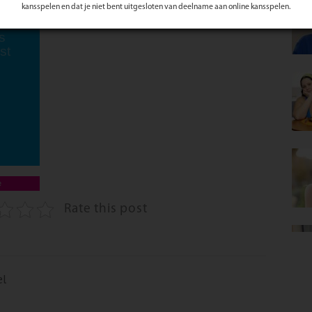
kansspelen en dat je niet bent uitgesloten van deelname aan online kansspelen.
te
s
st
e
Rate this post
el