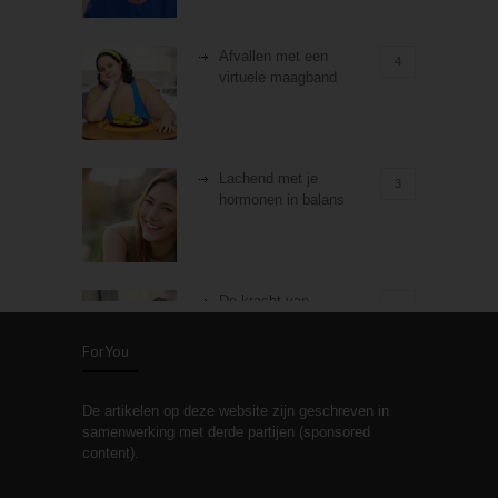
Afvallen met een
4
virtuele maagband
Lachend met je
3
hormonen in balans
De kracht van
3
zelfreflectie
ForYou
De artikelen op deze website zijn geschreven in
Stiefouderschap en
3
samenwerking met derde partijen (sponsored
relaties
content).