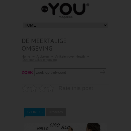
DE MEERTALIGE
OMGEVING
Home
Artikelen
Artikelen over Health
De meertalige omgeving
ZOEK
Rate this post
12 OKT 15
0 reacties