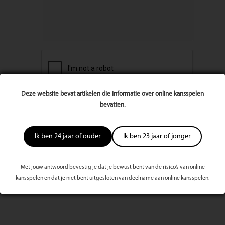
Deze website bevat artikelen die informatie over online kansspelen
bevatten.
Ik ben 24 jaar of ouder
Ik ben 23 jaar of jonger
Met jouw antwoord bevestig je dat je bewust bent van de risico’s van online
kansspelen en dat je niet bent uitgesloten van deelname aan online kansspelen.
Meest bekeken dit kwartaal