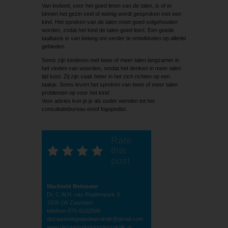
Van invloed, voor het goed leren van de talen, is of er
binnen het gezin veel of weinig wordt gesproken met een
kind. Het spreken van de talen moet goed volgehouden
worden, zodat het kind de talen goed leert. Een goede
taalbasis is van belang om verder te ontwikkelen op allerlei
gebieden.
Soms zijn kinderen met twee of meer talen langzamer in
het vinden van woorden, omdat het denken in meer talen
tijd kost. Zij zijn vaak beter in het zich richten op een
taakje. Soms levert het spreken van twee of meer talen
problemen op voor het kind.
Voor advies kun je je als ouder wenden tot het
consultatiebureau en/of logopedist.
Rate
this
post
Machteld Reitmaier
Dr. C.W.H. van Raaltenpark 3
1506 LW Zaandam
telefoon 075-6162599
dezaanselogopediepraktijk@gmail.com
www.dezaanselogopediepraktijk.nl