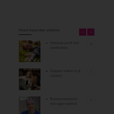
Meest besproken artikelen
Vernieuw jezelf met
11
mindfulness
Stappen maken in je
7
carrière!
Borstreconstructie
5
met eigen weefsel