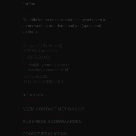
ForYou
De artikelen op deze website zijn geschreven in
Stiefouderschap en
3
samenwerking met derde partijen (sponsored
relaties
content).
Osloweg 110 (Etage 5)
9723 BX Groningen
Leven zonder
T
050 7600 800
3
moeite!
E
info@foryoumagazine.nl
I
www.foryoumagazine.nl
KvK 58910190
BTW NL853233895B01
Van wens naar
3
Informatie
werkelijkheid
NEEM CONTACT MET ONS OP
ALGEMENE VOORWAARDEN
Wat voor leider wil jij
3
zijn?
COOKIEVERKLARING