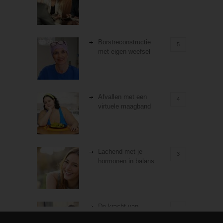
Borstreconstructie
5
met eigen weefsel
Afvallen met een
4
virtuele maagband
Lachend met je
3
hormonen in balans
De kracht van
3
zelfreflectie