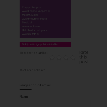
Knappe Kappers
www.knappe-kappers.nl
Meijer& Meijer
www.meijerenmeijer.nl
Mooi zo!
www.mooi-zo.nl
Dirk Koster Fotografie
www.dk-foto.nl
Bekijk volledige publicatie/editie
Rate
Waardeer dit artikel:
this
post
3699 keer bekeken
Reageer op dit artikel
Naam