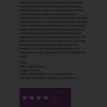
mijn stoel kwam zitten, zag ik meteen dat ze heel mooie
jukbeenderen heeft. Deze worden geaccentueerd door
haar nieuwe coupe krullen en haar mooie bril. Om deze
reden heb ik haar oogmake-up rustig en ingetogen
gehouden door brons- en goudtinten te gebruiken die haar
ogen accentueren. Haar huid is geëgaliseerd met een Silky
Touch Foundation (Porcelain) van LookX die er natuurlijk
uitziet. Haar jukbeenderen heb ik daarna geaccentueerd
met een mooie roze Rouge (Soft Pink) en een gouden
Highlighter (Classy Champagne) van Make-up Studio. Bij
deze zachte maar glamoureuse make-up hoort natuurlijk
een sprekende lipstick in een klassieke kleur rood,
wederom van LookX. Het resultaat is een warme en
verzorgde maar toch ingetogen look die helemaal past bij
Ingrid!’
TEAM:
Haar: Knappe Kappers
Visagie: Mooi zo!
Kleding: Meijer & Meijer / www.meijerenmeijer.nl
Fotografie: Dirk Koster Fotografie / www.dk-foto.nl
Rate
this
post