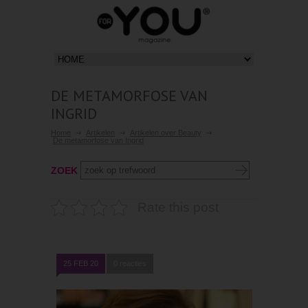
DE METAMORFOSE VAN
INGRID
Home
Artikelen
Artikelen over Beauty
De metamorfose van Ingrid
ZOEK
Rate this post
25 FEB 20
0 reacties