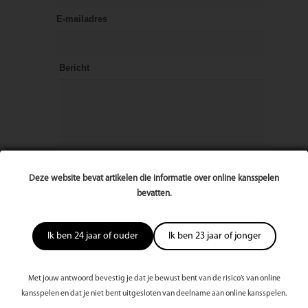
E-mailadres
Bericht
Deze website bevat artikelen die informatie over online kansspelen
bevatten.
Ik ben 24 jaar of ouder
Ik ben 23 jaar of jonger
Met jouw antwoord bevestig je dat je bewust bent van de risico’s van online
kansspelen en dat je niet bent uitgesloten van deelname aan online kansspelen.