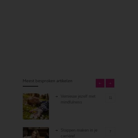
Meest besproken artikelen
Vernieuw jezelf met
11
mindfulness
Stappen maken in je
7
carrière!