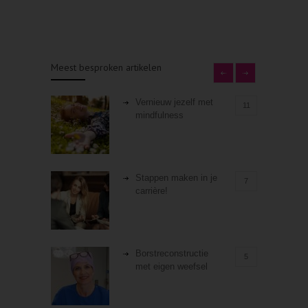
Meest besproken artikelen
Vernieuw jezelf met
11
mindfulness
Stappen maken in je
7
carrière!
Borstreconstructie
5
met eigen weefsel