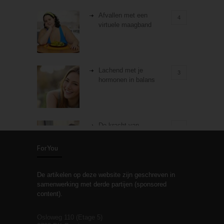
Afvallen met een
4
virtuele maagband
Lachend met je
3
hormonen in balans
De kracht van
3
zelfreflectie
ForYou
De artikelen op deze website zijn geschreven in
Stiefouderschap en
3
samenwerking met derde partijen (sponsored
relaties
content).
Osloweg 110 (Etage 5)