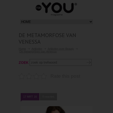
DE METAMORFOSE VAN
VENESSA
Home
Artikelen
Artikelen over Beauty
De metamorfose van Venessa
ZOEK
Rate this post
17 MRT 16
0 reacties