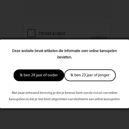
Deze website bevat artikelen die informatie over online kansspelen
bevatten.
Ik ben 24 jaar of ouder
Ik ben 23 jaar of jonger
Met jouw antwoord bevestig je dat je bewust bent van de risico’s van online
Meest bekeken dit kwartaal
kansspelen en dat je niet bent uitgesloten van deelname aan online kansspelen.