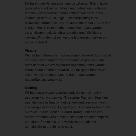
De haren van Venessa zijn aan de zijkanten flink in lagen
gesliced en de kruin is geknipt met behulp van de twist-
techniek, waardoor het haar luchtiger valt en ze meer
volume op haar kruin krijgt. Fluid hairpainting is de
nieuwste kleurtechniek als het aankomt op het verven van
je haar. Met deze methode kunnen we, naast warme
carameltinten, ook de tofste creaties met felle kleuren
maken. Wij vinden dit een van de leukere technieken om
met je te delen!
Visagie
We hebben Venessa’s huid eerst geëgaliseerd door middel
van een getinte dag­crème, concealer en poeder. Haar
ogen hebben we wat zwaarder opgemaakt met warme
tinten, zodat ze meer opvallen. Op de lippen hebben we
alleen wat glans toegepast, zodat ze een warme,
natuurlijke uitstraling krijgt.
Kleding
Wij hebben gekozen voor een jurk die ook als tuniek
gedragen kan worden van Treasures Fashion. Qua kleur
past die mooi bij haar en het geheel geeft een warme en
vrouwelijke uitstraling. De sjaal (van Treasures) brengt wat
extra kleur in het geheel. Daarbij draagt Venessa een
mooie armband van Le chique sieraden om het compleet
te maken. Een mooie, vrouwelijke maar toch ook
gemakkelijk te combineren outfit.