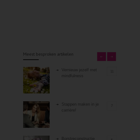
Meest besproken artikelen
Vernieuw jezelf met
11
mindfulness
Stappen maken in je
7
carrière!
Borstreconstructie
5