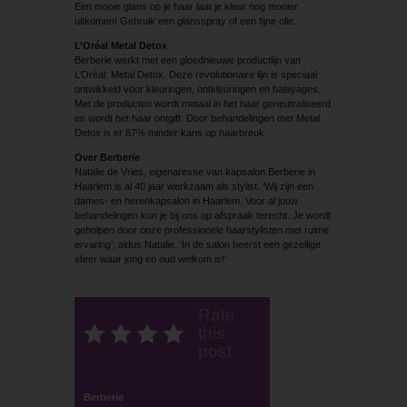
Een mooie glans op je haar laat je kleur nog mooier
uitkomen! Gebruik een glansspray of een fijne olie.
L’Oréal Metal Detox
Berberie werkt met een gloednieuwe productlijn van
L’Oréal: Metal Detox. Deze revolutionaire lijn is speciaal
ontwikkeld voor kleuringen, ontkleuringen en balayages.
Met de producten wordt metaal in het haar geneutraliseerd
en wordt het haar ontgift. Door behandelingen met Metal
Detox is er 87% minder kans op haarbreuk.
Over Berberie
Natalie de Vries, eigenaresse van kapsalon Berberie in
Haarlem is al 40 jaar werkzaam als stylist. ‘Wij zijn een
dames- en herenkapsalon in Haarlem. Voor al jouw
behandelingen kun je bij ons op afspraak terecht. Je wordt
geholpen door onze professionele haarstylisten met ruime
ervaring’, aldus Natalie. ‘In de salon heerst een gezellige
sfeer waar jong en oud welkom is!’
Rate
this
post
Berberie