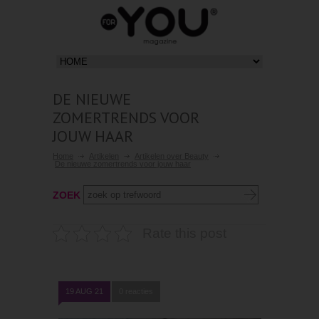
DE NIEUWE
ZOMERTRENDS VOOR
JOUW HAAR
Home
Artikelen
Artikelen over Beauty
De nieuwe zomertrends voor jouw haar
ZOEK
Rate this post
19 AUG 21
0 reacties