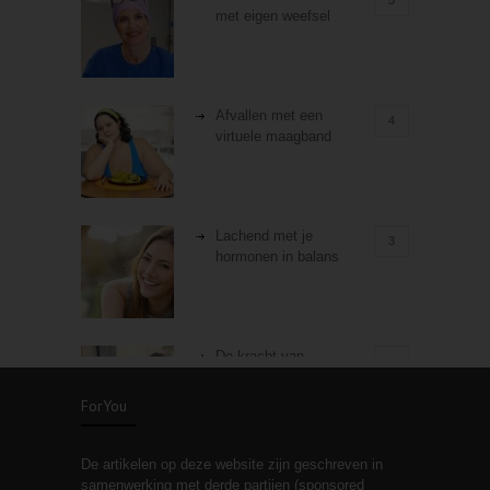
met eigen weefsel
Afvallen met een
4
virtuele maagband
Lachend met je
3
hormonen in balans
De kracht van
3
zelfreflectie
ForYou
De artikelen op deze website zijn geschreven in
Stiefouderschap en
3
samenwerking met derde partijen (sponsored