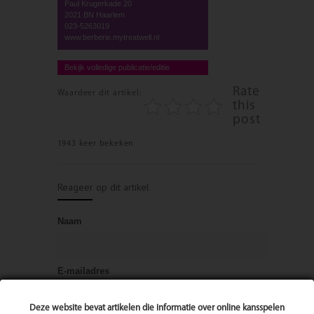
Paul Krugerkade 20
2021 BN Haarlem
023-5263019
www.berberie.mytreatwell.nl
Bekijk volledige publicatie/editie
Rate
Waardeer dit artikel:
this
post
1943 keer bekeken
Reageer op dit artikel
Naam
E-mailadres
Deze website bevat artikelen die informatie over online kansspelen