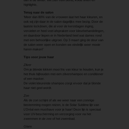
highlights.
Terug naar de salon
‘Meer dan 80% van de vrouwen laat het haar kleuren, en
ook wij zijn daar in de salon dagelijks mee bezig. Door de
laatste lockdown, die al voor de kerstdagen inging,
vervielen er heel veel afspraken voor kleurbehandelingen,
en daardoor liepen er in Nederland heel wat dames rond
met een behoorlijke uitgroei. Op 3 maart ging de deur van
de salon weer open en konden we eindelijk weer mooie
haren maken!’
Tips voor jouw haar
Zilver
Om je blonde lokken mooi fris van kleur te houden, kun je
het thuis bijhouden met een zilvershampoo en conditioner
of een masker.
De violet kleurende shampoo zorgt ervoor dat je blonde
haar niet geel wordt.
Zon
Als de zon schijnt of als we weer naar een zonnige
bestemming mogen reizen, is de Solar Sublime lijn van
L’Oréal een musthave voor je haar! Deze lijn is speciaal
voor UV-bescherming en verzorging voor na het
zwemmen in de zee of het zwembad.
Glans