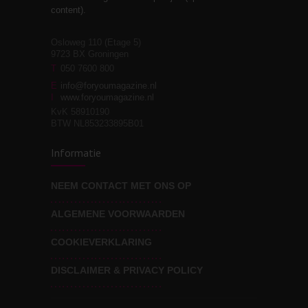
relaties
content).
Osloweg 110 (Etage 5)
9723 BX Groningen
Leven zonder
T
050 7600 800
3
moeite!
E
info@foryoumagazine.nl
I
www.foryoumagazine.nl
KvK 58910190
BTW NL853233895B01
Van wens naar
3
Informatie
werkelijkheid
NEEM CONTACT MET ONS OP
ALGEMENE VOORWAARDEN
Wat voor leider wil jij
3
zijn?
COOKIEVERKLARING
DISCLAIMER & PRIVACY POLICY