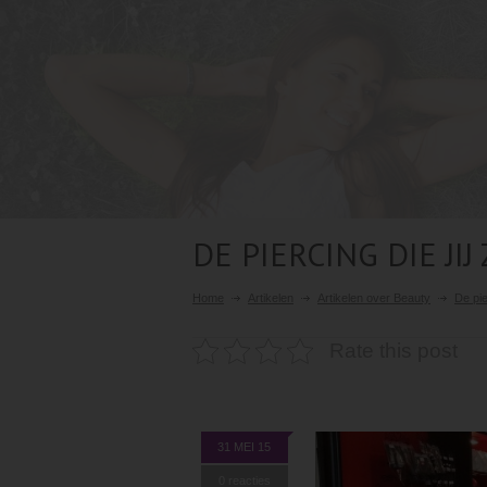
DE PIERCING DIE JIJ
Home
Artikelen
Artikelen over Beauty
De pie
Rate this post
31 MEI 15
0 reacties