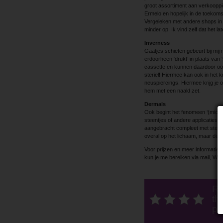
groot assortiment aan verkooppier
Ermelo en hopelijk in de toekoms
Vergeleken met andere shops in de 
minder op. Ik vind zelf dat het la
Inverness
Gaatjes schieten gebeurt bij mij 
erdoorheen ‘drukt’ in plaats van ‘
cassette en kunnen daardoor ook 
steriel! Hiermee kan ook in het 
neuspiercings. Hiermee krijg je o
hem met een naald zet.
Dermals
Ook begint het fenomeen ‘(micro)
steentjes of andere applicaties 
aangebracht compleet met steentj
overal op het lichaam, maar de ka
Voor prijzen en meer informatie 
kun je me bereiken via mail, Wh
Ra
thi
po