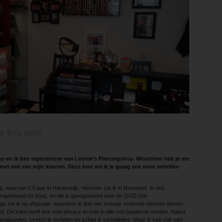
e this post
p en ik ben eigenaresse van Leonie’s Piercingshop. Misschien heb je me
 met een van mijn klanten. Deze keer wil ik je graag wat meer vertellen
g, waarvan 2,5 jaar in Harderwijk. Hiervoor zat ik in Nunspeet. In ons
mgebouwd tot shop, en die is goedgekeurd door de GGD (zie
cings zet ik op afspraak, waardoor je dus niet zomaar vreemde mensen binnen
ent. De klant heeft dus veel privacy en kan in alle rust gepiercet worden. Naast
andjuwelen, stretch ik oorlellen en schiet ik oorbelletjes. Maar ik heb ook een