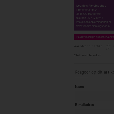
Leonie’s Piercingshop
Krommekamp 14
3848 CC Harderwijk
telefoon 06-41740748
info@leoniespiercingshop.nl
www.leoniespiercingshop.nl
Bekijk volledige publicatie/editi
Waardeer dit artikel:
6949 keer bekeken
Reageer op dit artik
Naam
E-mailadres