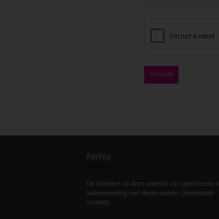
ForYou
De artikelen op deze website zijn geschreven i
samenwerking met derde partijen (sponsored
content).