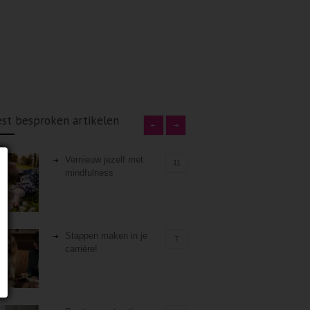
st besproken artikelen
Vernieuw jezelf met
11
mindfulness
Stappen maken in je
7
carrière!