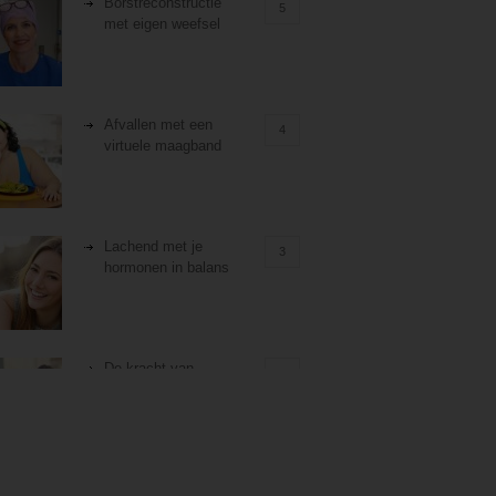
Borstreconstructie
5
met eigen weefsel
Afvallen met een
4
virtuele maagband
Lachend met je
3
hormonen in balans
De kracht van
3
zelfreflectie
Stiefouderschap en
3