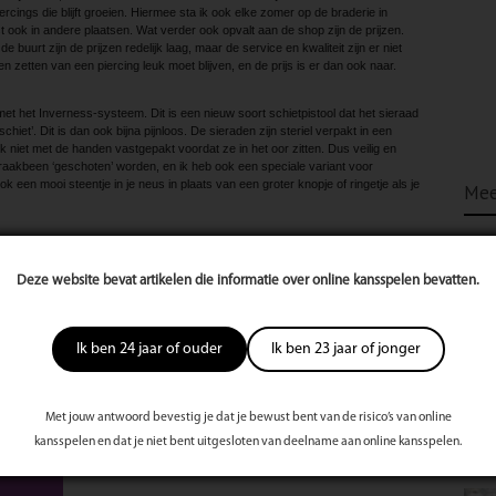
cings die blijft groeien. Hiermee sta ik ook elke zomer op de braderie in
t ook in andere plaatsen. Wat verder ook opvalt aan de shop zijn de prijzen.
buurt zijn de prijzen redelijk laag, maar de service en kwaliteit zijn er niet
ten zetten van een piercing leuk moet blijven, en de prijs is er dan ook naar.
met het Inverness-­systeem. Dit is een nieuw soort schietpistool dat het sieraad
schiet’. Dit is dan ook bijna pijnloos. De sieraden zijn steriel verpakt in een
niet met de handen vastgepakt voordat ze in het oor zitten. Dus veilig en
kraakbeen ‘geschoten’ worden, en ik heb ook een speciale variant voor
ok een mooi steentje in je neus in plaats van een groter knopje of ringetje als je
Mee
dermal’ of ‘dermal anchor’ steeds meer bekendheid te krijgen. Dit zijn mooie
die in een implantaat geschroefd kunnen worden. De implantaat wordt in de huid
Deze website bevat artikelen die informatie over online kansspelen bevatten.
e en heeft ongeveer 2 tot 4 maanden nodig om vast te groeien. Dit kan bijna
ns is er dat je huid het afstoot.
kun je terecht op mijn website. Om een afspraak te maken of vragen te stellen,
Ik ben 24 jaar of ouder
Ik ben 23 jaar of jonger
atsapp, sms, Facebook en het contactformulier op de website.
te
Met jouw antwoord bevestig je dat je bewust bent van de risico’s van online
s
kansspelen en dat je niet bent uitgesloten van deelname aan online kansspelen.
st