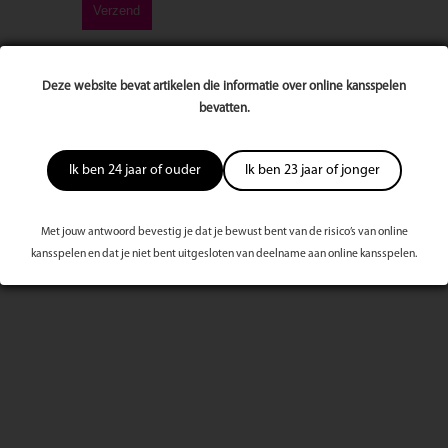
Deze website bevat artikelen die informatie over online kansspelen
bevatten.
Meest bekeken dit kwartaal
Ik ben 24 jaar of ouder
Ik ben 23 jaar of jonger
Met jouw antwoord bevestig je dat je bewust bent van de risico’s van online
kansspelen en dat je niet bent uitgesloten van deelname aan online kansspelen.