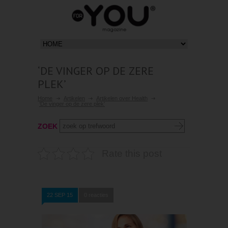
‘DE VINGER OP DE ZERE
PLEK’
Home
Artikelen
Artikelen over Health
‘De vinger op de zere plek’
ZOEK
Rate this post
22 SEP 15
0 reacties