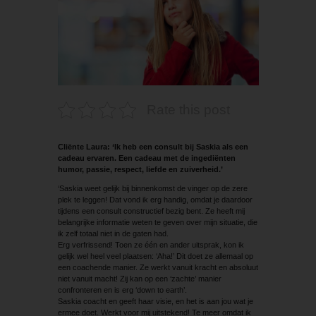
Rate this post
Cliënte Laura: ‘Ik heb een consult bij Saskia als een
cadeau ervaren. Een cadeau met de ingediënten
humor, passie, respect, liefde en zuiverheid.’
‘Saskia weet gelijk bij binnenkomst de vinger op de zere
plek te leggen! Dat vond ik erg handig, omdat je daardoor
tijdens een consult constructief bezig bent. Ze heeft mij
belangrijke informatie weten te geven over mijn situatie, die
ik zelf totaal niet in de gaten had.
Erg verfrissend! Toen ze één en ander uitsprak, kon ik
gelijk wel heel veel plaatsen: ‘Aha!’ Dit doet ze allemaal op
een coachende manier. Ze werkt vanuit kracht en absoluut
niet vanuit macht! Zij kan op een ‘zachte’ manier
confronteren en is erg ‘down to earth’.
Saskia coacht en geeft haar visie, en het is aan jou wat je
ermee doet. Werkt voor mij uitstekend! Te meer omdat ik