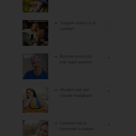
Stappen maken in je
7
carrière!
Borstreconstructie
5
met eigen weefsel
Afvallen met een
4
virtuele maagband
Lachend met je
3
hormonen in balans