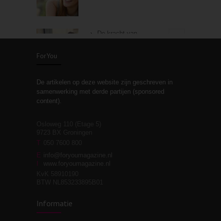
De kracht van
3
zelfreflectie
ForYou
De artikelen op deze website zijn geschreven in
Stiefouderschap en
3
samenwerking met derde partijen (sponsored
relaties
content).
Osloweg 110 (Etage 5)
9723 BX Groningen
Leven zonder
T
050 7600 800
3
moeite!
E
info@foryoumagazine.nl
I
www.foryoumagazine.nl
KvK 58910190
BTW NL853233895B01
Van wens naar
3
Informatie
werkelijkheid