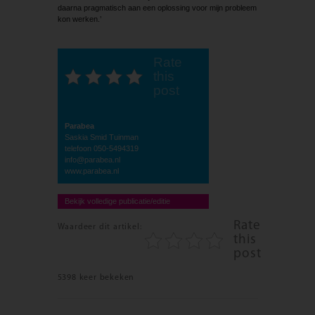
daarna pragmatisch aan een oplossing voor mijn probleem
kon werken.’
Rate
this
post
Parabea
Saskia Smid Tuinman
telefoon 050-5494319
info@parabea.nl
www.parabea.nl
Bekijk volledige publicatie/editie
Rate
Waardeer dit artikel:
this
post
5398 keer bekeken