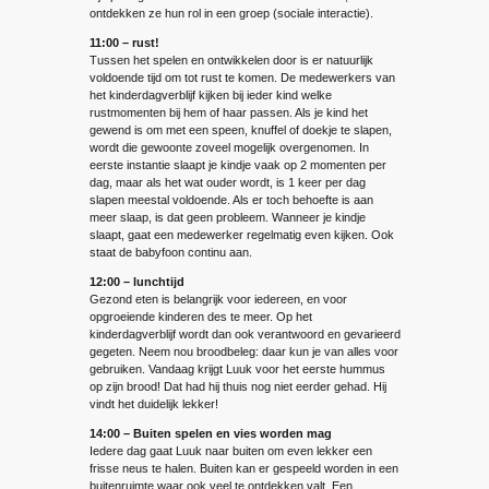
ontdekken ze hun rol in een groep (sociale interactie).
11:00 – rust!
Tussen het spelen en ontwikkelen door is er natuurlijk
voldoende tijd om tot rust te komen. De medewerkers van
het kinderdagverblijf kijken bij ieder kind welke
rustmomenten bij hem of haar passen. Als je kind het
gewend is om met een speen, knuffel of doekje te slapen,
wordt die gewoonte zoveel mogelijk overgenomen. In
eerste instantie slaapt je kindje vaak op 2 momenten per
dag, maar als het wat ouder wordt, is 1 keer per dag
slapen meestal voldoende. Als er toch behoefte is aan
meer slaap, is dat geen probleem. Wanneer je kindje
slaapt, gaat een medewerker regelmatig even kijken. Ook
staat de babyfoon continu aan.
12:00 – lunchtijd
Gezond eten is belangrijk voor iedereen, en voor
opgroeiende kinderen des te meer. Op het
kinderdagverblijf wordt dan ook verantwoord en gevarieerd
gegeten. Neem nou broodbeleg: daar kun je van alles voor
gebruiken. Vandaag krijgt Luuk voor het eerste hummus
op zijn brood! Dat had hij thuis nog niet eerder gehad. Hij
vindt het duidelijk lekker!
14:00 – Buiten spelen en vies worden mag
Iedere dag gaat Luuk naar buiten om even lekker een
frisse neus te halen. Buiten kan er gespeeld worden in een
buitenruimte waar ook veel te ontdekken valt. Een