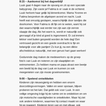
8:15 – Aankomst bij het dagverblijf
Luuk gaat 4 dagen naar de opvang en zit op een speciale
babygroep. Zijn vaste juf Fatima is er vaak in de ochtend.
Luuk herkent haar gelijk bij binnenkomst. Mama Yvonne en
Fatima bespreken de afgelopen avond en nacht. Luuk
heeft wat onrustig geslapen, waarschijnlijk door tandjes die
doorkomen. Voor Fatima is dit fijn om te weten, want hij zal
dan waarschijnlijk wat eerder toe zijn aan zijn eerste
slaapje die dag. Als het warm is, wordt er natuurlijk ook
gevraagd of je kind al goed is ingesmeerd. Er zal immers
lekker veel buiten gespeeld worden de hele dag! Een
vertrouwd gezicht en een goede overdracht is fijn en
belangrijk voor alle partijen! Zo kun jij, na een dikke
afscheidskus natuurlijk, met een gerust hart gaan werken!
Gedurende dag maken de medewerkers op de groep
foto’s van Luuk en noteren ze zijn slaaptijden en
eetmomenten. Zo hebben mama en papa alvast een beetje
een beeld bij de dag van Luuk en kunnen ze ook
meegenieten van zijn mooie groeimomenten.
9:00 – Spelend ontwikkelen
Kinderen zijn nieuwsgierig en hebben een enorm
doorzettingsvermogen. Vallen en weer opstaan, blijven
proberen tot het lukt. Dat geldt ook voor Luuk. In een
veilige omgeving krijgt hij de ruimte om te ontdekken en om
zijn motorische vaardigheden te ontwikkelen. Maar hij ziet
ook andere kinderen, waarmee hij contact maakt en waar
hij op reageert. Kinderen leren van en met elkaar, ook