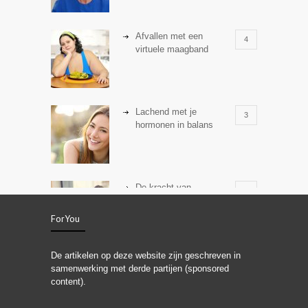
Afvallen met een
4
virtuele maagband
Lachend met je
3
hormonen in balans
De kracht van
3
zelfreflectie
ForYou
De artikelen op deze website zijn geschreven in
Stiefouderschap en
3
samenwerking met derde partijen (sponsored
relaties
content).