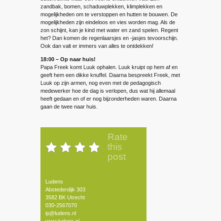
zandbak, bomen, schaduwplekken, klimplekken en
mogelijkheden om te verstoppen en hutten te bouwen. De
mogelijkheden zijn eindeloos en vies worden mag. Als de
zon schijnt, kan je kind met water en zand spelen. Regent
het? Dan komen de regenlaarsjes en -jasjes tevoorschijn.
Ook dan valt er immers van alles te ontdekken!
18:00 – Op naar huis!
Papa Freek komt Luuk ophalen. Luuk kruipt op hem af en
geeft hem een dikke knuffel. Daarna bespreekt Freek, met
Luuk op zijn armen, nog even met de pedagogisch
medewerker hoe de dag is verlopen, dus wat hij allemaal
heeft gedaan en of er nog bijzonderheden waren. Daarna
gaan de twee naar huis.
Rate
this
post
Ludens
Abstederdijk 303
3582 BK Utrecht
030-2567070
ip@ludens.nl
www.ludens.nl