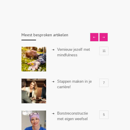
Meest besproken artikelen
Vernieuw jezelf met
11
mindfulness
Stappen maken in je
7
carrière!
Borstreconstructie
5
met eigen weefsel