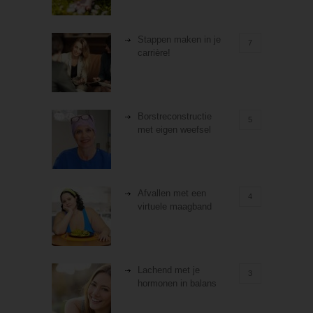
Stappen maken in je
7
carrière!
Borstreconstructie
5
met eigen weefsel
Afvallen met een
4
virtuele maagband
Lachend met je
3
hormonen in balans