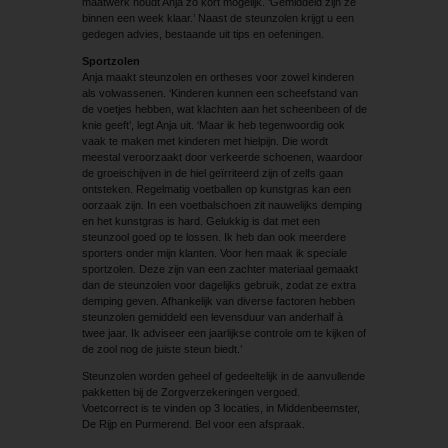
maatwerk houdt Anja zo kort mogelijk. ‘Gemiddeld zijn ze
binnen een week klaar.’ Naast de steunzolen krijgt u een
gedegen advies, bestaande uit tips en oefeningen.
Sportzolen
Anja maakt steunzolen en ortheses voor zowel kinderen
als volwassenen. ‘Kinderen kunnen een scheefstand van
de voetjes hebben, wat klachten aan het scheenbeen of de
knie geeft’, legt Anja uit. ‘Maar ik heb tegenwoordig ook
vaak te maken met kinderen met hielpijn. Die wordt
meestal veroorzaakt door verkeerde schoenen, waardoor
de groeischijven in de hiel geïrriteerd zijn of zelfs gaan
ontsteken. Regelmatig voetballen op kunstgras kan een
oorzaak zijn. In een voetbalschoen zit nauwelijks demping
en het kunstgras is hard. Gelukkig is dat met een
steunzool goed op te lossen. Ik heb dan ook meerdere
sporters onder mijn klanten. Voor hen maak ik speciale
sportzolen. Deze zijn van een zachter materiaal gemaakt
dan de steunzolen voor dagelijks gebruik, zodat ze extra
demping geven. Afhankelijk van diverse factoren hebben
steunzolen gemiddeld een levensduur van anderhalf à
twee jaar. Ik adviseer een jaarlijkse controle om te kijken of
de zool nog de juiste steun biedt.’
Steunzolen worden geheel of gedeeltelijk in de aanvullende
pakketten bij de Zorgverzekeringen vergoed.
Voetcorrect is te vinden op 3 locaties, in Middenbeemster,
De Rijp en Purmerend. Bel voor een afspraak.