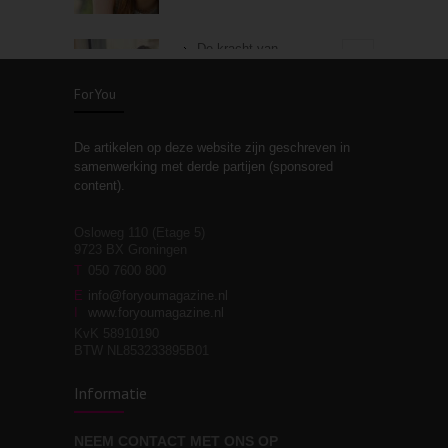
De kracht van
3
zelfreflectie
ForYou
De artikelen op deze website zijn geschreven in
Stiefouderschap en
3
samenwerking met derde partijen (sponsored
relaties
content).
Osloweg 110 (Etage 5)
9723 BX Groningen
Leven zonder
T
050 7600 800
3
moeite!
E
info@foryoumagazine.nl
I
www.foryoumagazine.nl
KvK 58910190
BTW NL853233895B01
Van wens naar
3
Informatie
werkelijkheid
NEEM CONTACT MET ONS OP