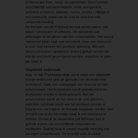
of hiel en aan knie-, heup- of rugklachten. Deze kunnen
verschillende oorzaken hebben, zoals overgewicht,
verkeerd schoeisel, diabetes, reuma, artrose / slijtage of
een verkeerde stand van de voet en daardoor een
verkeerde houding.
De therapie van de Podoloog bestaat uit het maken van
inlays / steunzolen of ortheses, het adviseren van
oefeningen of het geven van een schoenadvies. Het woord
‘steunzool’ klinkt vaak wat vervelend, maar een steunzool
is voor veel mensen een perfecte oplossing. Met een
steunzool kunnen pijnplekken drukvrij gelegd worden en
kan de voetstand gecorrigeerd worden, waardoor er geen
pijn meer is.
Uitgebreid onderzoek
Anja: ‘In mijn Podologiepraktijk wordt naast een uitgebreid
functie-onderzoek gebruik gemaakt van de modernste
technieken, zoals een voetspiegel, een drukmat en een
echosysteem. Het looppatroon wordt geanalyseerd en
drukpunten worden in beeld gebracht. Met het
echosysteem wordt als het ware in de voet gekeken,
waardoor zichtbaar wordt wat het probleem precies is.
Daarop kan vervolgens de therapie toegepast worden. Aan
de hand van al die informatie maak ik een steunzool of
orthese. Omdat ik de steunzolen zelf fabriceer, kan ik
gebruik maken van verschillende materialen en
hardheden. Daarbij houd ik zoveel mogelijk rekening met
uw eigen schoenkeuze.’ De levertijd voor dit stukje