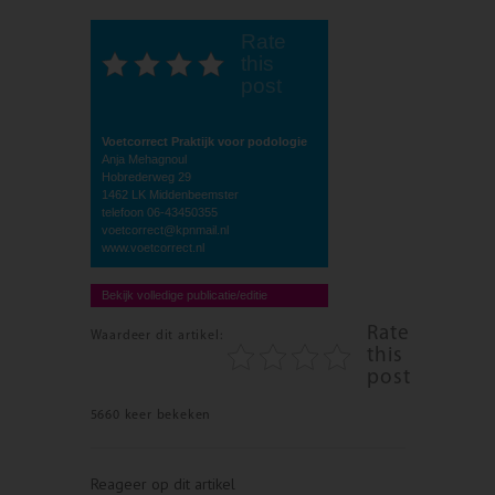
Rate
this
post
Voetcorrect Praktijk voor podologie
Anja Mehagnoul
Hobrederweg 29
1462 LK Middenbeemster
telefoon 06-43450355
voetcorrect@kpnmail.nl
www.voetcorrect.nl
Bekijk volledige publicatie/editie
Rate
Waardeer dit artikel:
this
post
5660 keer bekeken
Reageer op dit artikel