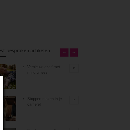
st besproken artikelen
Vernieuw jezelf met
11
mindfulness
Stappen maken in je
7
carrière!