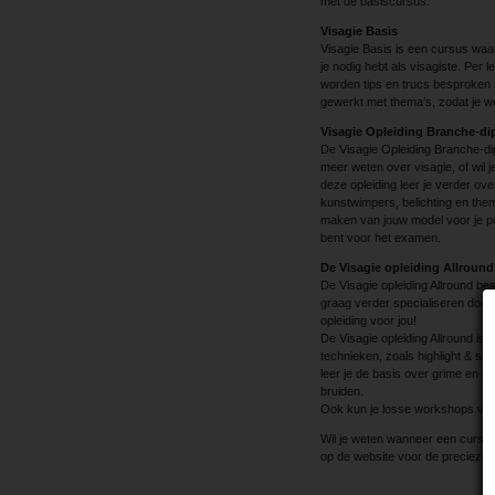
met de basiscursus.
Visagie Basis
Visagie Basis is een cursus waar
je nodig hebt als visagiste. Per
worden tips en trucs besproken 
gewerkt met thema’s, zodat je w
Visagie Opleiding Branche-d
De Visagie Opleiding Branche-dip
meer weten over visagie, of wil j
deze opleiding leer je verder o
kunstwimpers, belichting en them
maken van jouw model voor je por
bent voor het examen.
De Visagie opleiding Allround
De Visagie opleiding Allround bes
graag verder specialiseren door s
opleiding voor jou!
De Visagie opleiding Allround is 
technieken, zoals highlight & sha
leer je de basis over grime en e
bruiden.
Ook kun je losse workshops volg
Wil je weten wanneer een cursus
op de website voor de precieze 