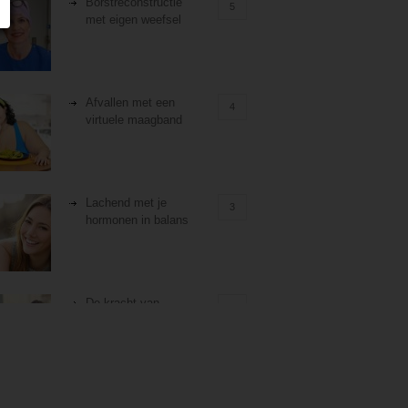
Borstreconstructie
5
met eigen weefsel
Afvallen met een
4
virtuele maagband
Lachend met je
3
hormonen in balans
De kracht van
3
zelfreflectie
Stiefouderschap en
3