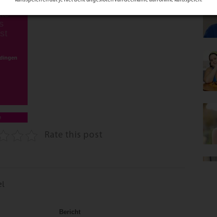
te
s
st
idingen
e
Rate this post
el
Bericht