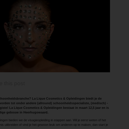
e this post
 schoonheidsbranche? La Lique Cosmetics & Opleidingen biedt je de
orden tot onder andere (allround) schoonheidsspecialiste, (medisch) ­
agiste! La Lique Cosmetics & ­Opleidingen bestaat in maart 12,5 jaar en is
uidige gebouw in Heerhugowaard.
ngen bieden we de ­visagieopleiding in stappen aan. Wil je eerst weten of het
kennis uitbreiden of vind je het gewoon leuk om anderen op te maken, dan start je