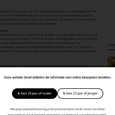
bij je in 8 lessen stap voor stap de basistechnieken en -vaardigheden leert die
 les wordt een onderdeel van de make-up extra in de schijnwerpers gezet en
(bijvoorbeeld de eyeliner tijdens de avondmake-up).Tijdens de lessen wordt er
eet wanneer je welke techniek kunt gebruiken.
iploma
loma bestaat uit 32 lessen. Heb je de basiscursus gevolgd en wil je graag nog
e je beroep ervan maken? Dan is dit de juiste vervolgopleiding voor jou! Tijdens
ver onder andere gezichtsvormen, kleurenleer, het aanbrengen van
Mee
a-make-up, en word je in de gelegenheid gesteld om ‘voor’- en ‘na’-foto’s te
tfolio. De lessen worden afgesloten met een examen­training, waarna je klaar
taat uit 42 lessen. Heb je de opleiding Branche-diploma gevolgd en wil je je
peciale technieken toe te passen tijdens de visagie, dan is dit de juiste
Deze website bevat artikelen die informatie over online kansspelen bevatten.
een zeer uitgebreide opleiding, waarbij alles aan bod komt. Je leert verschillende
ding, kleurenleer, belichting, gezichtsvormen, hairstyling enzovoort. Daarnaast
xtra technieken, zoals travestiemake-up, gezichtsdecoraties en internationale
Ik ben 24 jaar of ouder
Ik ben 23 jaar of jonger
en of bijvoorbeeld alleen het onderdeel ‘Grime en kinderschmink’.
 begint of ben je geïnteresseerd in een losse workshop? Kijk dan vooral eens
data.
Met jouw antwoord bevestig je dat je bewust bent van de risico’s van online
kansspelen en dat je niet bent uitgesloten van deelname aan online kansspelen.