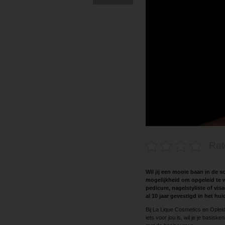
Rat
Wil jij een mooie baan in de
mogelijkheid om opgeleid te w
pedicure, nagelstyliste of vis
al 10 jaar gevestigd in het h
Bij La Lique Cosmetics en Opleidi
iets voor jou is, wil je je basis