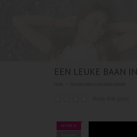
EEN LEUKE BAAN I
Home
Een leuke baan in een mooie branche
Rate this post
06 FEB 15
0 reacties