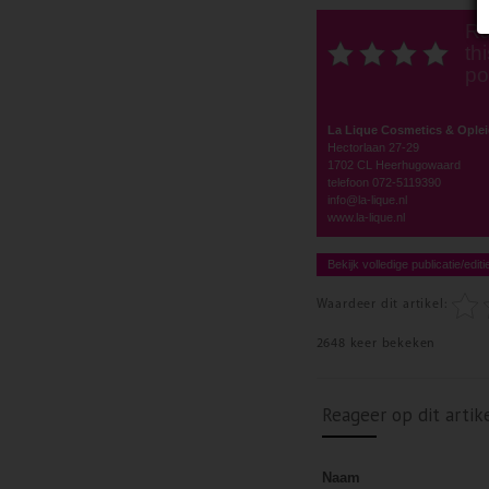
Ra
thi
po
La Lique Cosmetics & Ople
Hectorlaan 27-29
1702 CL Heerhugowaard
telefoon 072-5119390
info@la-lique.nl
www.la-lique.nl
Bekijk volledige publicatie/editi
Waardeer dit artikel:
2648 keer bekeken
Reageer op dit artik
Naam