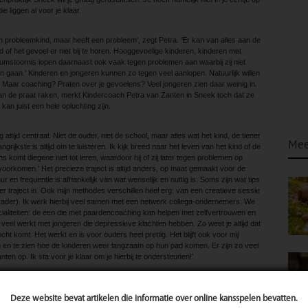
e liggen al voor je klaar.
 een probleemkind, maar heeft een probleem’, zegt Petra. ‘Er kan van alles aan de
 of het gevoel er niet bij te horen. Hooggevoelige kinderen, kinderen met
stoornis lopen daarnaast ook vaak tegen problemen aan waarbij zij niet
gaan.’ Kinderen en jongeren kunnen zo tegen veel aanlopen. Natuurlijk willen
 Maar coaching? Praten over je gevoelens? Veel jongeren zien daar weinig in.
aan de praat raken, merkt Kindercoach Petra van Zanten in Sneek toch dat ze
 kan juist een hele opluchting zijn.
 altijd centraal. Niet de ouder, niet de school, maar alles wat het kind, de tiener
Mee
ngrijkste is altijd om te luisteren. Ik kijk breed naar het leven van het kind of de
 komt diegene niet tot leren, waardoor hij of zij later tegen problemen op
 voorkomen.’ Het precieze traject is altijd anders, op maat gemaakt voor de
r en frequentie is afhankelijk van wat wenselijk en nuttig is. Soms zijn wat tips
 traject in. Ook mijn methodes verschillen heel erg: van een creatieve sessie
 kader). Ik werk hierbij veel samen met een netwerk collega-ondernemers. We
ialiteiten: de een die met paardencoaching kan helpen met zelfvertrouwen en
 veel werkt met jongeren die depressieve klachten hebben. Zo weet je altijd dat
echt komt. Het werkt en is voor ouders heel prettig. Het blijft ook voor mij
en te zien hoe de kinderen weer langzaam op hun pad komen. Er zijn zo veel
nten op. Ik sta voor je klaar om je hierbij te ondersteunen!’
talk. Dit is een manier van coaching met Playmobil®. Kinderlijk is het alleen
e juist je eigen situatie goed neerzetten. Petra blijft ondertussen vragen stellen
Deze website bevat artikelen die informatie over online kansspelen bevatten.
‘Door het zelf neerzetten van de poppetjes en te benoemen waarom ze het zo