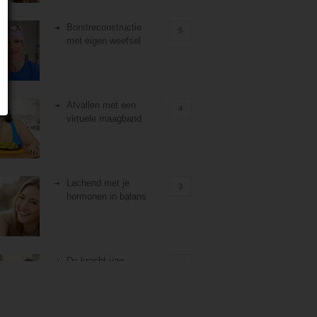
Borstreconstructie
5
met eigen weefsel
Afvallen met een
4
virtuele maagband
Lachend met je
3
hormonen in balans
De kracht van
3
zelfreflectie