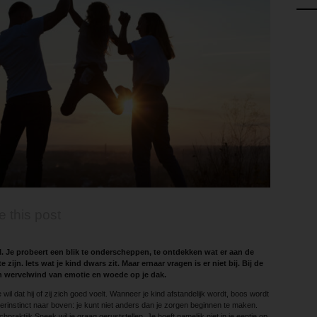
e this post
. Je probeert een blik te onderscheppen, te ontdekken wat er aan de
e zijn. Iets wat je kind dwars zit. Maar ernaar vragen is er niet bij. Bij de
en wervelwind van emotie en woede op je dak.
e wil dat hij of zij zich goed voelt. Wanneer je kind afstandelijk wordt, boos wordt
ouderinstinct naar boven: je kunt niet anders dan je zorgen beginnen te maken.
raktijk Sneek wil je graag geruststellen. Je hoeft namelijk niet in je eentje op