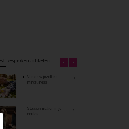
st besproken artikelen
Vernieuw jezelf met
11
mindfulness
Stappen maken in je
7
carrière!