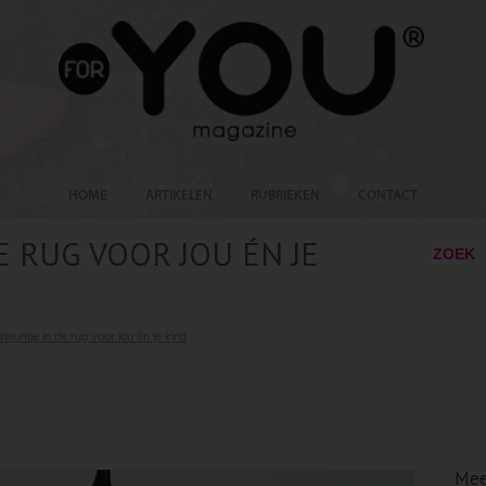
HOME
ARTIKELEN
RUBRIEKEN
CONTACT
E RUG VOOR JOU ÉN JE
ZOEK
teuntje in de rug voor jou én je kind
Mee