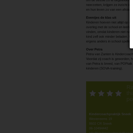
neerzetten, krijgen ze inzicht in 
en hun leven zo van een afstandj
Eventjes de klas uit
Kinderen hoeven niet altijd op de
overleg met de school en leerkra
vinden, omdat kinderen niet na 
kind zelf ook minder beladen. He
ergens anders in school spelletje
Over Petra
Petra van Zanten is Kindercoach
Voordat zij coach is geworden, h
van Petra is breed, van POPtalk 
kinderen (SOVA-training).
Ra
thi
po
Kindercoachpraktijk Sneek
Westereems 19
8602 CR Sneek
06-10494442
info@kindercoachpraktijksnee