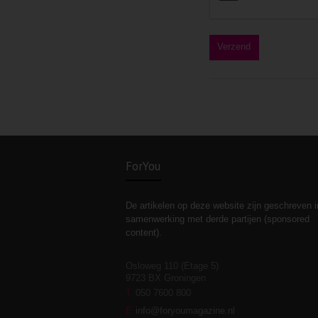
ForYou
De artikelen op deze website zijn geschreven i
samenwerking met derde partijen (sponsored
content).
Osloweg 110 (Etage 5)
9723 BX Groningen
T
050 7600 800
E
info@foryoumagazine.nl