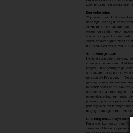
zoek te gaan naar oplossingen: di
Een opluchting
‘Mijn visie is: een kind is nooit
hand zijn, van angst, onzekerheid
ADHD of met een autismespectrum
weten hoe ze hiermee om moeten 
ook zij zich goed kunnen voelen.
Zodra ze alleen gaan zitten en 
hun ei wel kwijt willen. Het praten
‘Ik sta voor je klaar’
Het kind staat tijdens de coaching
of jongere zelf aangeeft. ‘Het bela
jongere. Door gedrag of gevoelens
school aan kan lopen. Dat wil ik
persoon die Petra coacht. ‘De duu
genoeg, soms gaan we een langer
tot kaartspellen of POPtalk (zie
hebben allemaal onze eigen spec
eigen leiderschap, een ander die
je vraag bij de juiste persoon ter
prachtig werk om te mogen doen 
mogelijkheden, je kunt zo veel ka
Coaching met… Playmobil®?
Petra is dit jaar gestart met POP
zeker niet. Met de poppetjes kun j
om de sessie zo te begeleiden. 