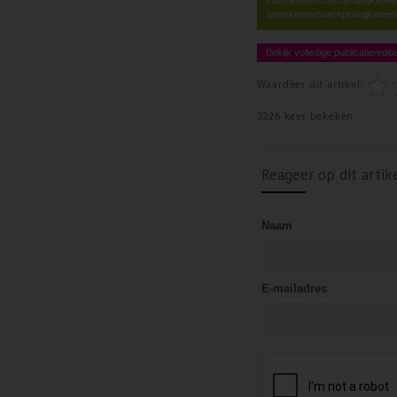
www.kindercoachpraktijksneek
Bekijk volledige publicatie/editi
Waardeer dit artikel:
3226 keer bekeken
Reageer op dit artik
Naam
E-mailadres