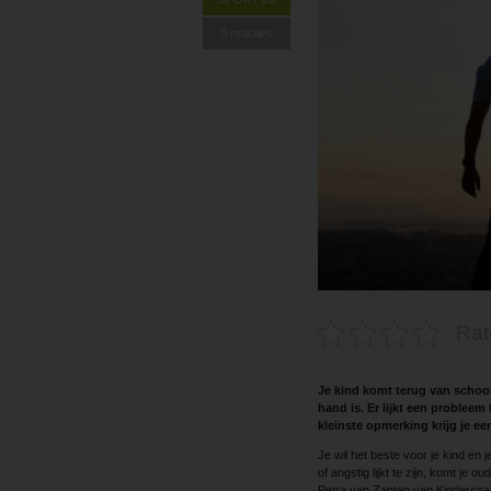
0 reacties
Rat
Je kind komt terug van school
hand is. Er lijkt een probleem t
kleinste opmerking krijg je e
Je wil het beste voor je kind en j
of angstig lijkt te zijn, komt je 
Petra van Zanten van Kindercoachp