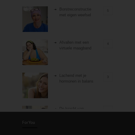
Borstreconstructie
5
met eigen weefsel
Afvallen met een
4
virtuele maagband
Lachend met je
3
hormonen in balans
De kracht van
3
zelfreflectie
ForYou