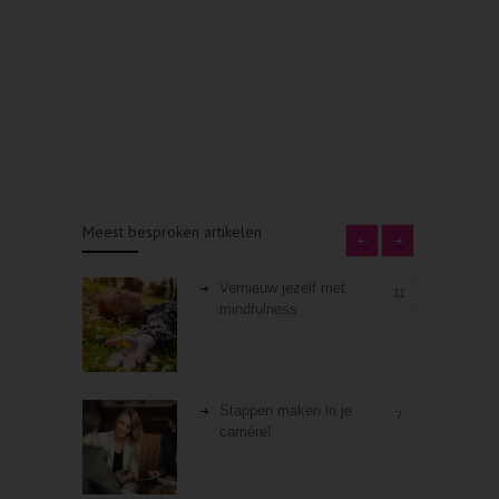
Meest besproken artikelen
Vernieuw jezelf met
11
mindfulness
Stappen maken in je
7
carrière!