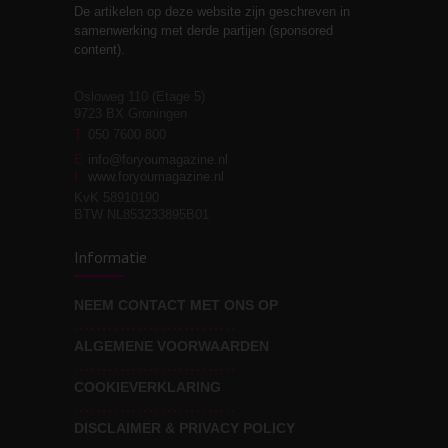
De artikelen op deze website zijn geschreven in
Stiefouderschap en
3
samenwerking met derde partijen (sponsored
relaties
content).
Osloweg 110 (Etage 5)
9723 BX Groningen
Leven zonder
T
050 7600 800
3
moeite!
E
info@foryoumagazine.nl
I
www.foryoumagazine.nl
KvK 58910190
BTW NL853233895B01
Van wens naar
3
Informatie
werkelijkheid
NEEM CONTACT MET ONS OP
ALGEMENE VOORWAARDEN
Wat voor leider wil jij
3
zijn?
COOKIEVERKLARING
DISCLAIMER & PRIVACY POLICY