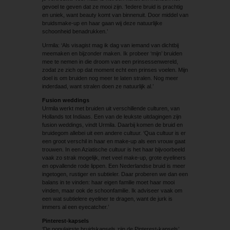
gevoel te geven dat ze mooi zijn. ‘Iedere bruid is prachtig
en uniek, want beauty komt van binnenuit. Door middel van
bruidsmake-up en haar gaan wij deze natuurlijke
schoonheid benadrukken.’
Urmila: ‘Als visagist mag ik dag van iemand van dichtbij
meemaken en bijzonder maken. Ik probeer ‘mijn’ bruiden
mee te nemen in die droom van een prinsessenwereld,
zodat ze zich op dat moment echt een prinses voelen. Mijn
doel is om bruiden nog meer te laten stralen. Nog meer
inderdaad, want stralen doen ze natuurlijk al.’
Fusion weddings
Urmila werkt met bruiden uit verschillende culturen, van
Hollands tot Indiaas. Een van de leukste uitdagingen zijn
fusion weddings, vindt Urmila. Daarbij komen de bruid en
bruidegom allebei uit een andere cultuur. ‘Qua cultuur is er
een groot verschil in haar en make-up als een vrouw gaat
trouwen. In een Aziatische cultuur is het haar bijvoorbeeld
vaak zo strak mogelijk, met veel make-up, grote eyeliners
en opvallende rode lippen. Een Nederlandse bruid is meer
ingetogen, rustiger en subtieler. Daar proberen we dan een
balans in te vinden: haar eigen familie moet haar mooi
vinden, maar ook de schoonfamilie. Ik adviseer vaak om
een wat subtielere eyeliner te dragen, want de jurk is
immers al een eyecatcher.’
Pinterest-kapsels
‘De populairste bruidskapsels zijn de Pinterest-kapsels’,