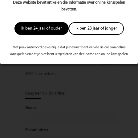
Makeupartist
Deze website bevat artikelen die informatie over online kansspelen
Niftarlakeplantsoen 2
bevatten.
3554 HT Utrecht
06-52195312
info@urmilasingh.com
www.urmilasingh.com
Ik ben 24 jaar of ouder
Ik ben 23 jaar of jonger
Bekijk volledige publicatie/editie
Met jouw antwoord bevestig je dat je bewust bent van de risico’s van online
Rate
Waardeer dit artikel:
kansspelen en dat je niet bent uitgesloten van deelname aan online kansspelen.
this
post
2950 keer bekeken
Reageer op dit artikel
Naam
E-mailadres