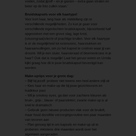
voelen, zodat jijzelf – en je gasten – extra gaan stralen en
beter op de foto zullen staan.’
Bruidskapsels voor elk haartype!
Voor kort haar, lang haar als middellang zijn er
verschillende mogelijkheden. Zo kun je gaan voor
verschillende ingevlochten bruidskapsels, bijvoorbeeld half
opgestoken met een grove slag, lage knot,
(vissengraat)vlecht of prachtige krullen. Voor elk haartype
is er de mogelijkheid tot extensions, haarstukken en
haaraanvullingen, om zo het kapsel te creëren waar jij van
droomt. Wil je een sluier, haarsieraad of bloemenkrans in je
haar? Ook dat is mogelijk! Laat het gerust weten en Urmila
kijkt graag hoe dit in jouw bruidskapsel bevestigd kan
worden.
Make-uptips voor je grote dag:
– Blijf bij jezelf: probeer niet ineens een heel andere stijl uit
– Kies haar en make-up die bij jouw gezichtsvorm en
huidkleur past
– Wil je smokey eyes, ga dan voor zachtere kleuren als
bruin-, grijs-, blauw- of paarstinten; zwarte make-up is al
snel te dramatisch
– Gebruik geen nieuwe producten vlak voor de bruiloft,
maar houd dezelfde verzorgingsroutine een paar maanden
van tevoren aan
– Plan genoeg tijd in om kapsels en make-up uit te
proberen: minstens drie maanden wordt over het
algemeen aangeraden