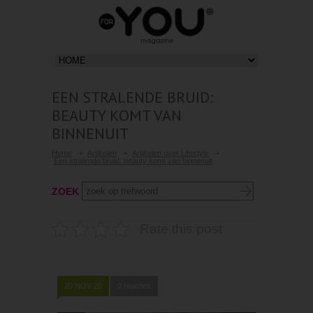
EEN STRALENDE BRUID:
BEAUTY KOMT VAN
BINNENUIT
Home
Artikelen
Artikelen over Lifestyle
Een stralende bruid: beauty komt van binnenuit
ZOEK
Rate this post
20 NOV 20
0 reacties