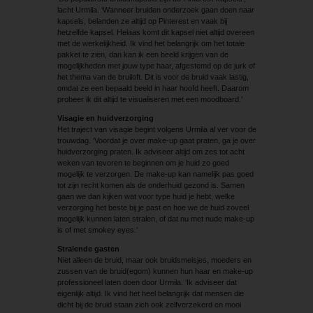
lacht Urmila. ‘Wanneer bruiden onderzoek gaan doen naar
kapsels, belanden ze altijd op Pinterest en vaak bij
hetzelfde kapsel. Helaas komt dit kapsel niet altijd overeen
met de werkelijkheid. Ik vind het belangrijk om het totale
pakket te zien, dan kan ik een beeld krijgen van de
mogelijkheden met jouw type haar, afgestemd op de jurk of
het thema van de bruiloft. Dit is voor de bruid vaak lastig,
omdat ze een bepaald beeld in haar hoofd heeft. Daarom
probeer ik dit altijd te visualiseren met een moodboard.’
Visagie en huidverzorging
Het traject van visagie begint volgens Urmila al ver voor de
trouwdag. ‘Voordat je over make-up gaat praten, ga je over
huidverzorging praten. Ik adviseer altijd om zes tot acht
weken van tevoren te beginnen om je huid zo goed
mogelijk te verzorgen. De make-up kan namelijk pas goed
tot zijn recht komen als de onderhuid gezond is. Samen
gaan we dan kijken wat voor type huid je hebt, welke
verzorging het beste bij je past en hoe we de huid zoveel
mogelijk kunnen laten stralen, of dat nu met nude make-up
is of met smokey eyes.’
Stralende gasten
Niet alleen de bruid, maar ook bruidsmeisjes, moeders en
zussen van de bruid(egom) kunnen hun haar en make-up
professioneel laten doen door Urmila. ‘Ik adviseer dat
eigenlijk altijd. Ik vind het heel belangrijk dat mensen die
dicht bij de bruid staan zich ook zelfverzekerd en mooi