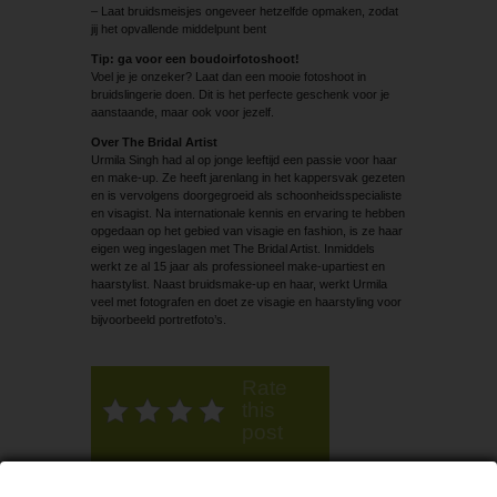
– Laat bruidsmeisjes ongeveer hetzelfde opmaken, zodat
jij het opvallende middelpunt bent
Tip: ga voor een boudoirfotoshoot!
Voel je je onzeker? Laat dan een mooie fotoshoot in
bruidslingerie doen. Dit is het perfecte geschenk voor je
aanstaande, maar ook voor jezelf.
Over The Bridal Artist
Urmila Singh had al op jonge leeftijd een passie voor haar
en make-up. Ze heeft jarenlang in het kappersvak gezeten
en is vervolgens doorgegroeid als schoonheidsspecialiste
en visagist. Na internationale kennis en ervaring te hebben
opgedaan op het gebied van visagie en fashion, is ze haar
eigen weg ingeslagen met The Bridal Artist. Inmiddels
werkt ze al 15 jaar als professioneel make-upartiest en
haarstylist. Naast bruidsmake-up en haar, werkt Urmila
veel met fotografen en doet ze visagie en haarstyling voor
bijvoorbeeld portretfoto’s.
Rate
this
post
Urmila Singh, Haarstyliste en