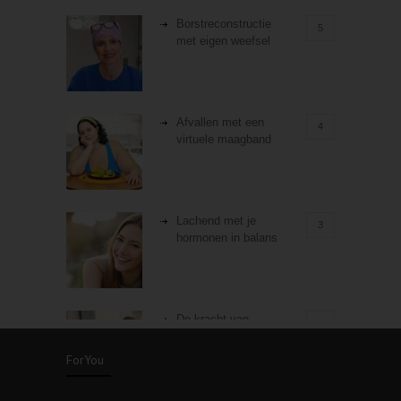
Borstreconstructie
5
met eigen weefsel
Afvallen met een
4
virtuele maagband
Lachend met je
3
hormonen in balans
De kracht van
3
zelfreflectie
ForYou