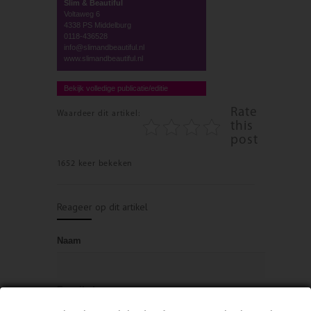
Slim & Beautiful
Voltaweg 6
4338 PS Middelburg
0118-436528
info@slimandbeautiful.nl
www.slimandbeautiful.nl
Bekijk volledige publicatie/editie
Rate
Waardeer dit artikel:
this
post
1652 keer bekeken
Reageer op dit artikel
Naam
E-mailadres