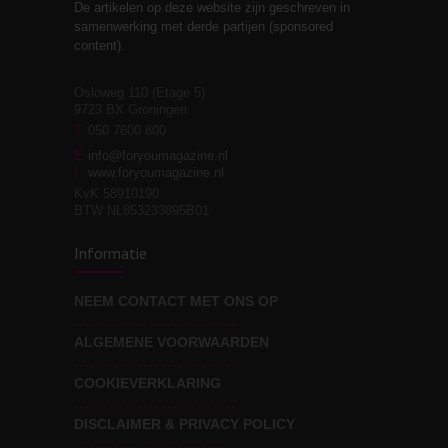
De artikelen op deze website zijn geschreven in
Stiefouderschap en
3
samenwerking met derde partijen (sponsored
relaties
content).
Osloweg 110 (Etage 5)
9723 BX Groningen
Leven zonder
T
050 7600 800
3
moeite!
E
info@foryoumagazine.nl
I
www.foryoumagazine.nl
KvK 58910190
BTW NL853233895B01
Van wens naar
3
Informatie
werkelijkheid
NEEM CONTACT MET ONS OP
ALGEMENE VOORWAARDEN
Wat voor leider wil jij
3
zijn?
COOKIEVERKLARING
DISCLAIMER & PRIVACY POLICY