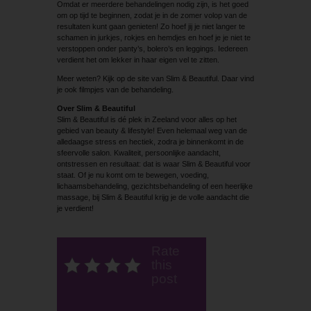
Omdat er meerdere behandelingen nodig zijn, is het goed
om op tijd te beginnen, zodat je in de zomer volop van de
resultaten kunt gaan genieten! Zo hoef jij je niet langer te
schamen in jurkjes, rokjes en hemdjes en hoef je je niet te
verstoppen onder panty’s, bolero’s en leggings. Iedereen
verdient het om lekker in haar eigen vel te zitten.
Meer weten? Kijk op de site van Slim & Beautiful. Daar vind
je ook filmpjes van de behandeling.
Over Slim & Beautiful
Slim & Beautiful is dé plek in Zeeland voor alles op het
gebied van beauty & lifestyle! Even helemaal weg van de
alledaagse stress en hectiek, zodra je binnenkomt in de
sfeervolle salon. Kwaliteit, persoonlijke aandacht,
ontstressen en resultaat: dat is waar Slim & Beautiful voor
staat. Of je nu komt om te bewegen, voeding,
lichaamsbehandeling, gezichtsbehandeling of een heerlijke
massage, bij Slim & Beautiful krijg je de volle aandacht die
je verdient!
Rate
this
post