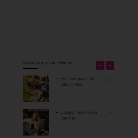
Meest besproken artikelen
Vernieuw jezelf met
11
mindfulness
Stappen maken in je
7
carrière!