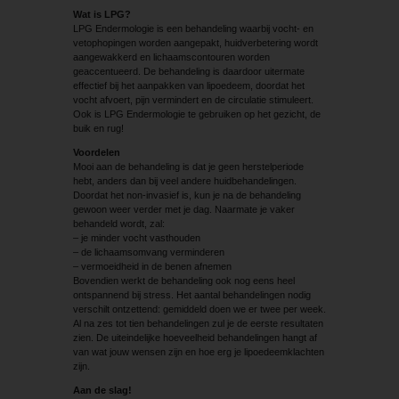
Wat is LPG?
LPG Endermologie is een behandeling waarbij vocht- en
vetophopingen worden aangepakt, huidverbetering wordt
aangewakkerd en lichaamscontouren worden
geaccentueerd. De behandeling is daardoor uitermate
effectief bij het aanpakken van lipoedeem, doordat het
vocht afvoert, pijn vermindert en de circulatie stimuleert.
Ook is LPG Endermologie te gebruiken op het gezicht, de
buik en rug!
Voordelen
Mooi aan de behandeling is dat je geen herstelperiode
hebt, anders dan bij veel andere huidbehandelingen.
Doordat het non-invasief is, kun je na de behandeling
gewoon weer verder met je dag. Naarmate je vaker
behandeld wordt, zal:
– je minder vocht vasthouden
– de lichaamsomvang verminderen
– vermoeidheid in de benen afnemen
Bovendien werkt de behandeling ook nog eens heel
ontspannend bij stress. Het aantal behandelingen nodig
verschilt ontzettend: gemiddeld doen we er twee per week.
Al na zes tot tien behandelingen zul je de eerste resultaten
zien. De uiteindelijke hoeveelheid behandelingen hangt af
van wat jouw wensen zijn en hoe erg je lipoedeemklachten
zijn.
Aan de slag!