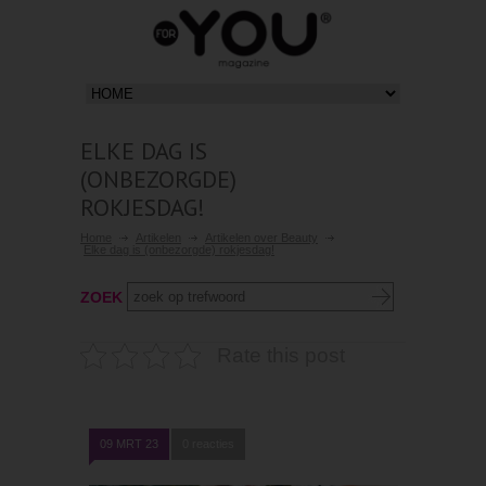
ELKE DAG IS
(ONBEZORGDE)
ROKJESDAG!
Home
Artikelen
Artikelen over Beauty
Elke dag is (onbezorgde) rokjesdag!
ZOEK
Rate this post
09 MRT 23
0 reacties