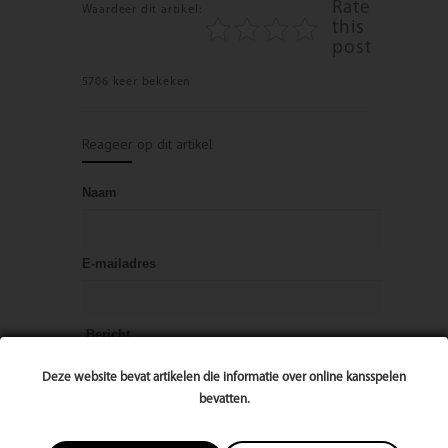
Rate
Waardeer dit artikel:
this
post
5706 keer bekeken
Reageer op dit artikel
Naam
E-mailadres
Bericht
Deze website bevat artikelen die informatie over online kansspelen
bevatten.