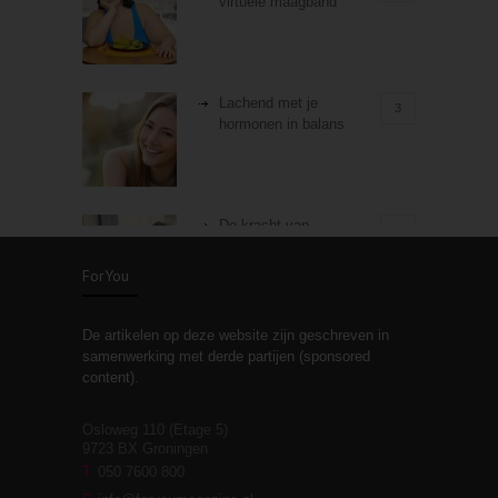
virtuele maagband
Lachend met je
3
hormonen in balans
De kracht van
3
zelfreflectie
ForYou
De artikelen op deze website zijn geschreven in
Stiefouderschap en
3
samenwerking met derde partijen (sponsored
relaties
content).
Osloweg 110 (Etage 5)
9723 BX Groningen
Leven zonder
T
050 7600 800
3
moeite!