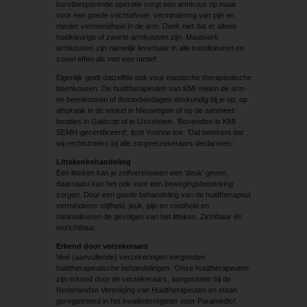
borstbesparende operatie zorgt een armkous op maat
voor een goede vochtafvoer, vermindering van pijn en
minder vermoeidheid in de arm. Denk niet dat er alleen
huidkleurige of zwarte armkousen zijn. Maatwerk
armkousen zijn namelijk leverbaar in alle trendkleuren en
zowel effen als met een motief.
Eigenlijk geldt datzelfde ook voor elastische thera­peutische
beenkousen. De huidtherapeuten van KMI meten de arm-
en beenkousen of thoraxbandages deskundig bij je op, op
afspraak in de winkel in Nieuwegein of op de aanmeet­
locaties in Galecop of in IJsselstein. ‘Bovendien is KMI
SEMH-gecertificeerd’, licht Yvonne toe. ‘Dat betekent dat
wij rechtstreeks bij alle zorgverzekeraars declareren.’
Littekenbehandeling
Een litteken kan je zelfvertrouwen een ‘deuk’ geven,
daarnaast kan het ook voor een bewegingsbeperking
zorgen. Door een goede behandeling van de huidtherapeut
verminderen stijfheid, jeuk, pijn en roodheid en
minimaliseren de gevolgen van het litteken. Zichtbaar én
onzichtbaar.
Erkend door verzekeraars
Veel (aanvullende) verzekeringen vergoeden
huidtherapeutische behandelingen. ‘Onze huidtherapeuten
zijn erkend door de verzekeraars, aangesloten bij de
Nederlandse Vereniging van Huidtherapeuten en staan
geregistreerd in het kwaliteitsregister voor Paramedici’,