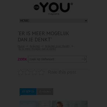
‘ER IS MEER MOGELIJK
DAN JE DENKT’
Home
Artikelen
Artikelen over Health
‘Er is meer mogelijk dan je denkt’
ZOEK
Rate this post
03 SEP 15
0 reacties