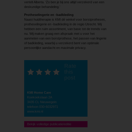
vertelt Alberta. ‘Zo ben je bij ons altijd verzekerd van een
deskundige behandeling.’
Protheselingerie en -badkleding
Naast huidtherapie is KMI dé winkel voor borstprotheses,
protheselingerie en -badkleding in de regio Utrecht. Wij
hebben een ruim assortiment, van basic tot de trends van
nu. Wij maken graag een afspraak met u voor het
aanmeten van een borstprothese, het passen van lingerie
of badkleding, waarbij u verzekerd bent van optimale
persoonlijke aandacht en maximale privacy.
Rate
this
post
KMI Home Care
Koekoekslaan 2A
3435 CL Nieuwegein
telefoon 030-6032971
www.kmi.nl
Bekijk volledige publicatie/editie