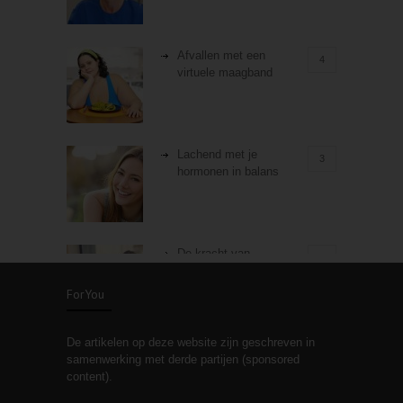
Afvallen met een
4
virtuele maagband
Lachend met je
3
hormonen in balans
De kracht van
3
zelfreflectie
ForYou
De artikelen op deze website zijn geschreven in
Stiefouderschap en
3
samenwerking met derde partijen (sponsored
relaties
content).