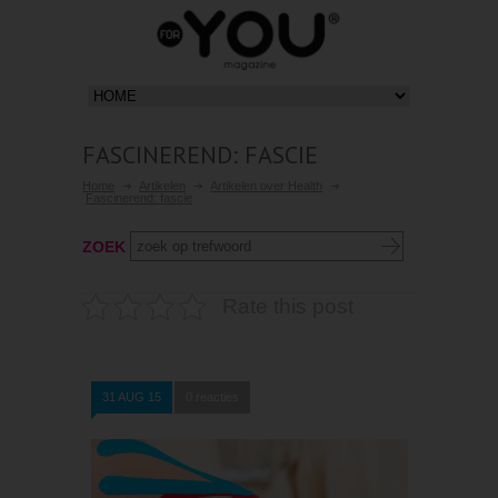
FASCINEREND: FASCIE
Home
Artikelen
Artikelen over Health
Fascinerend: fascie
ZOEK
Rate this post
31 AUG 15
0 reacties