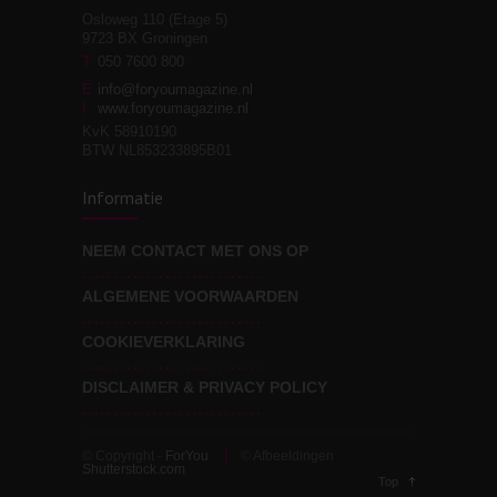
Osloweg 110 (Etage 5)
9723 BX Groningen
Leven zonder
T
050 7600 800
3
moeite!
E
info@foryoumagazine.nl
I
www.foryoumagazine.nl
KvK 58910190
BTW NL853233895B01
Van wens naar
3
Informatie
werkelijkheid
NEEM CONTACT MET ONS OP
ALGEMENE VOORWAARDEN
Wat voor leider wil jij
3
zijn?
COOKIEVERKLARING
DISCLAIMER & PRIVACY POLICY
© Copyright -
ForYou
© Afbeeldingen
Shutterstock.com
Top