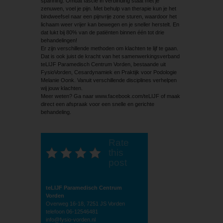
spanning. Omdat fascie in verbinding staat met je
zenuwen, voel je pijn. Met behulp van therapie kun je het
bindweefsel naar een pijnvrije zone sturen, waardoor het
lichaam weer vrijer kan bewegen en je sneller herstelt. En
dat lukt bij 80% van de patiënten binnen één tot drie
behandelingen!
Er zijn verschillende methoden om klachten te lijf te gaan.
Dat is ook juist de kracht van het samenwerkingsverband
teLIJF Paramedisch Centrum Vorden, bestaande uit
FysioVorden, Cesardynamiek en Praktijk voor Podologie
Melanie Oonk. Vanuit verschillende disciplines verhelpen
wij jouw klachten.
Meer weten? Ga naar www.facebook.com/teLIJF of maak
direct een afspraak voor een snelle en gerichte
behandeling.
Rate
this
post
teLIJF Paramedisch Centrum
Vorden
Overweg 16-18, 7251 JS Vorden
telefoon 06-12546481
info@fysio-vorden.nl