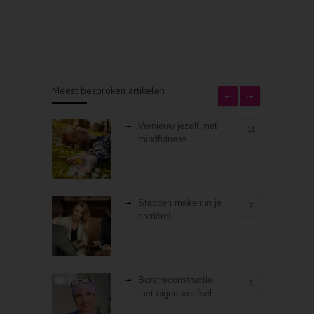
Meest besproken artikelen
Vernieuw jezelf met
11
mindfulness
Stappen maken in je
7
carrière!
Borstreconstructie
5
met eigen weefsel