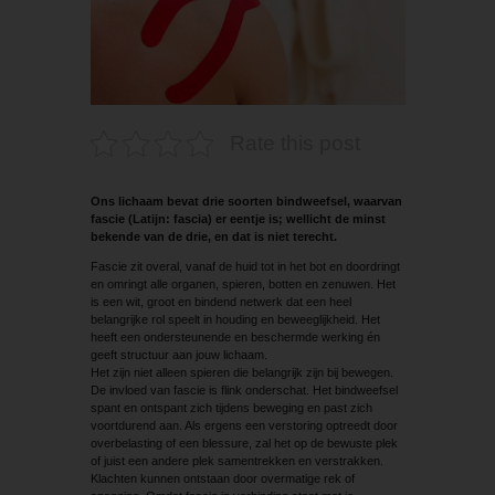
Rate this post
Ons lichaam bevat drie soorten bindweefsel, waarvan
fascie (Latijn: fascia) er eentje is; wellicht de minst
bekende van de drie, en dat is niet terecht.
Fascie zit overal, vanaf de huid tot in het bot en doordringt
en omringt alle organen, spieren, botten en zenuwen. Het
is een wit, groot en bindend netwerk dat een heel
belangrijke rol speelt in houding en beweeglijkheid. Het
heeft een ondersteunende en beschermde werking én
geeft structuur aan jouw lichaam.
Het zijn niet alleen spieren die belangrijk zijn bij bewegen.
De invloed van fascie is flink onderschat. Het bindweefsel
spant en ontspant zich tijdens beweging en past zich
voortdurend aan. Als ergens een verstoring optreedt door
overbelasting of een blessure, zal het op de bewuste plek
of juist een andere plek samentrekken en verstrakken.
Klachten kunnen ontstaan door overmatige rek of