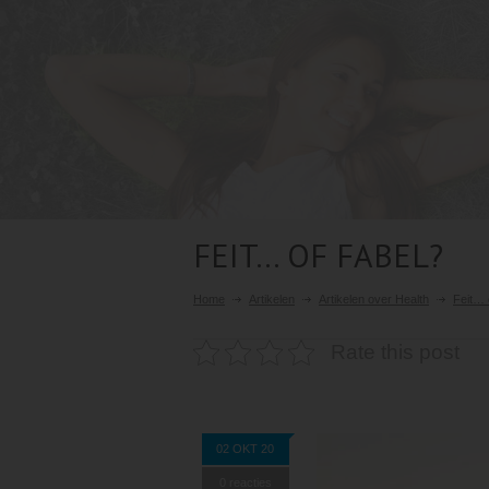
FEIT… OF FABEL?
Home
Artikelen
Artikelen over Health
Feit… 
Rate this post
02 OKT 20
0 reacties