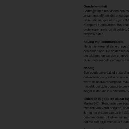
Goede kwaliteit
Sommige mensen vinden een medi
artsen mogelijk minder goed opge
artsen die aangesloten zijn bij
Europese standaarden. Bovendien
grote expertise is op dit gebied.
arbeidskosten.
Belang van communicatie
Het is niet vreemd als je vragen 
een ander land. De hostesses di
gesteld kunnen worden en goed 
Duits, een soepele communicatie 
Nazorg
Een goede zorg valt of staat bij
ontwikkelingen goed in de gaten t
wordt dit uiteraard vergoed. Maa
mogelijk om tijdig contact te zoe
langer is dan die in Nederland? V
‘Iedereen is goed op elkaar in
Marian (48): ‘Rond mijn veertigs
mensen van veraf bekijken, daar
ik met het dragen van de bril tijd
constant dragen. Helaas wel met 
het me niet altijd even leuk staan