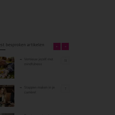
st besproken artikelen
Vernieuw jezelf met
11
mindfulness
Stappen maken in je
7
carrière!