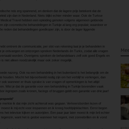
sche reis erg spannend, en denken dat de lagere prijs betekent dat de
leid zijn dan in Nederland. Niets blijkt echter minder waar. Ook de Turkse
 IM Medical Travel hebben een opleiding genoten volgens algemeen geldende
 zijn cosmetische behandelingen in Turkije al lang erg populair, waardoor er
 De reden dat behandelingen goedkoper zijn, is door de lager liggende
hebt omtrent de communicatie, per slot van rekening laat je je behandelen in
Mee
e je ontvangen en ontzorgen spreken Nederlands én Turks, zodat alle vragen
vertaald worden. Overigens spreken de behandelaars zelf ook goed Engels en
is niet alleen noodzakelijk maar ook zeker mogelijk.
 goede nazorg. Ook na een behandeling in het buitenland is het belangrijk om de
e houden. Mocht het bijvoorbeeld nodig zijn om het verblijf te verlengen, dan
r ook wanneer er thuis sprake is van vragen of opmerkingen is het altijd
ken. Wist je dat de garantie voor een behandeling in Turkije bovendien vaak
oor ingrepen zoals kronen, facings of bruggen geldt een garantie van drie jaar!
gespeeld’
te merkte ik dat mijn zicht achteruit was gegaan. Verkeersborden lezen of
 moest ik mij echt voor inspannen en ik kreeg hoofdpijnklachten. Eerst begon
ens het televisie kijken en autorijden. Een paar jaar later moest ik mijn bril echter
tegenzin, want het is gedoe wanneer het regent, met zonnebrillen en ik vond
.