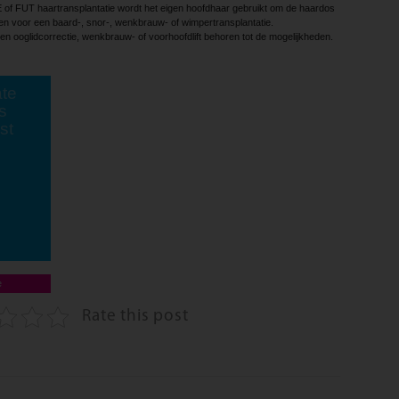
E of FUT haartransplantatie wordt het eigen hoofdhaar gebruikt om de haardos
en voor een baard-, snor-, wenkbrauw- of wimpertransplantatie.
n ooglidcorrectie, wenkbrauw- of voorhoofdlift behoren tot de mogelijkheden.
te
s
st
e
Rate this post