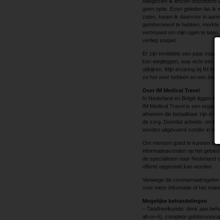
Aangezien ik lenzen ontzettend v
geen optie. Even geleden las ik 
zaten, kwam ik daarvoor in aanm
geïnformeerd te hebben, merkte i
vertrouwd om mijn ogen te laten
verliep soepel.
Er zijn inmiddels een paar maande
kon wegleggen, was echt een be
uitkijken. Mijn ervaring bij IM M
ze het over hebben en een behand
Over IM Medical Travel
In Nederland en België liggen k
IM Medical Travel is een organi
afnemen die betaalbaar zijn én o
de zorg. Doordat arbeids- en la
worden uitgevoerd zonder in te b
Om mensen goed te kunnen begel
informatieavonden op het gebie
de specialisten naar Nederland
offerte opgesteld kan worden.
Vanwege de coronamaatregelen bi
voor meer informatie of het make
Mogelijke behandelingen
– Tandheelkunde: denk aan behand
all-on-6), complete gebitsrenova