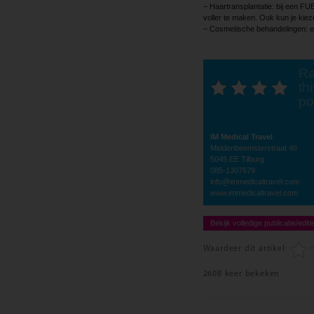
– Haartransplantatie: bij een FU
voller te maken. Ook kun je kiez
– Cosmetische behandelingen: ee
Ra
thi
po
IM Medical Travel
Middenbeemsterstraat 46
5045 EE Tilburg
085-1307679
info@immedicaltravel.com
www.immedicaltravel.com
Bekijk volledige publicatie/editi
Waardeer dit artikel:
2608 keer bekeken