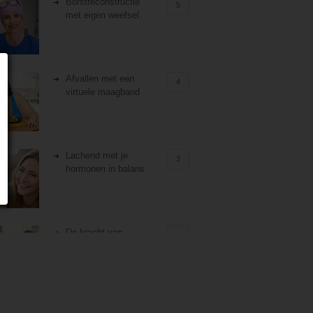
Borstreconstructie
5
met eigen weefsel
Afvallen met een
4
virtuele maagband
Lachend met je
3
hormonen in balans
De kracht van
3
zelfreflectie
Stiefouderschap en
3