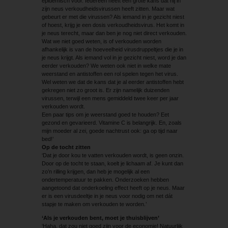
epidemisch voor. Iedereen heeft een grote kans dat hij in
zijn neus verkoudheidsvirussen heeft zitten. Maar wat
gebeurt er met die virussen? Als iemand in je gezicht niest
of hoest, krijg je een dosis verkoudheidsvirus. Het komt in
je neus terecht, maar dan ben je nog niet direct verkouden.
Wat we niet goed weten, is of verkouden worden
afhankelijk is van de hoeveelheid virusdruppeltjes die je in
je neus krijgt. Als iemand vol in je gezicht niest, word je dan
eerder verkouden? We weten ook niet in welke mate
weerstand en antistoffen een rol spelen tegen het virus.
Wel weten we dat de kans dat je al eerder antistoffen hebt
gekregen niet zo groot is. Er zijn namelijk duizenden
virussen, terwijl een mens gemiddeld twee keer per jaar
verkouden wordt.
Een paar tips om je weerstand goed te houden? Eet
gezond en gevarieerd. Vitamine C is belangrijk. En, zoals
mijn ­moeder al zei, goede nachtrust ook: ga op tijd naar
bed!’
Op de tocht zitten
‘Dat je door kou te vatten verkouden wordt, is geen onzin.
Door op de tocht te staan, koelt je lichaam af. Je kunt dan
zo’n rilling krijgen, dan heb je mogelijk al een
ondertemperatuur te pakken. Onderzoeken hebben
aangetoond dat onderkoeling effect heeft op je neus. Maar
er is een virusdeeltje in je neus voor nodig om net dát
stapje te maken om verkouden te worden.’
‘Als je verkouden bent, moet je ­thuisblijven’
‘Haha, dat zou niet goed zijn voor de economie! Natuurlijk