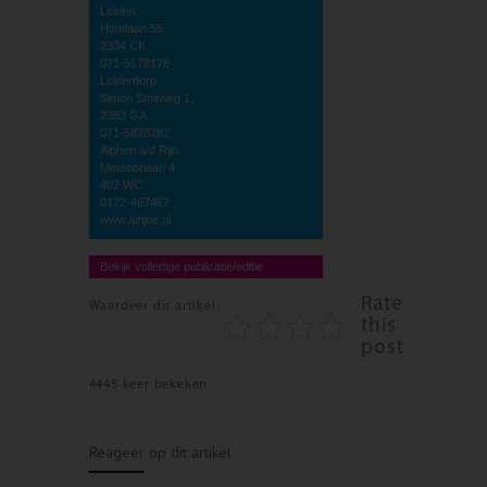
Leiden
Houtlaan 55
2334 CK
071-5178178
Leiderdorp
Simon Smitweg 1,
2353 GA
071-5828282
Alphen a/d Rijn
Meteoorlaan 4
402 WC
0172-467467
www.alrijne.nl
Bekijk volledige publicatie/editie
Rate
Waardeer dit artikel:
this
post
4445 keer bekeken
Reageer op dit artikel