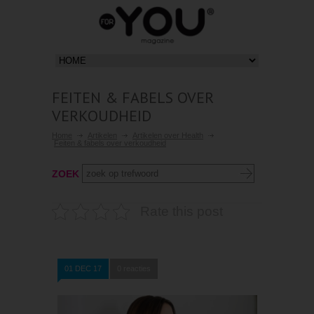
FEITEN & FABELS OVER
VERKOUDHEID
Home
Artikelen
Artikelen over Health
Feiten & fabels over verkoudheid
ZOEK
Rate this post
01 DEC 17
0 reacties