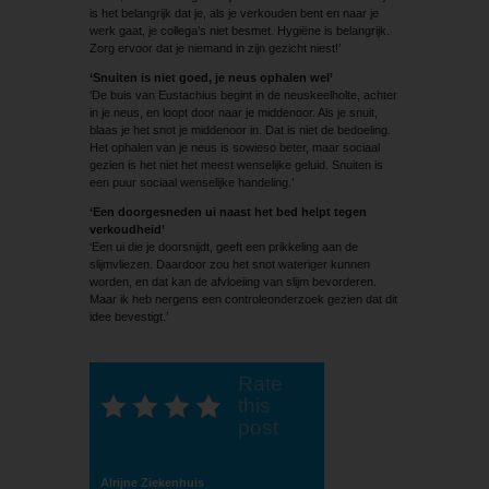
is het belangrijk dat je, als je verkouden bent en naar je
werk gaat, je collega’s niet besmet. Hygiëne is belangrijk.
Zorg ervoor dat je niemand in zijn gezicht niest!’
‘Snuiten is niet goed, je neus ophalen wel’
‘De buis van Eustachius begint in de neuskeelholte, achter
in je neus, en loopt door naar je middenoor. Als je snuit,
blaas je het snot je middenoor in. Dat is niet de bedoeling.
Het ophalen van je neus is sowieso beter, maar sociaal
gezien is het niet het meest wenselijke geluid. Snuiten is
een puur sociaal wenselijke handeling.’
‘Een doorgesneden ui naast het bed helpt tegen
verkoudheid’
‘Een ui die je doorsnijdt, geeft een prikkeling aan de
slijmvliezen. Daardoor zou het snot wateriger kunnen
worden, en dat kan de afvloeiing van slijm bevorderen.
Maar ik heb nergens een controle­onderzoek gezien dat dit
idee bevestigt.’
Rate
this
post
Alrijne Ziekenhuis