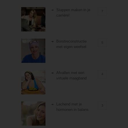
Stappen maken in je
7
carrière!
Borstreconstructie
5
met eigen weefsel
Afvallen met een
4
virtuele maagband
Lachend met je
3
hormonen in balans