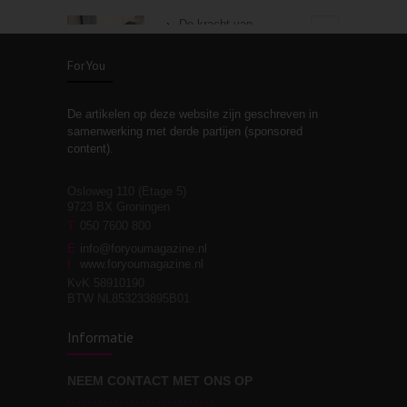
De kracht van
3
zelfreflectie
ForYou
De artikelen op deze website zijn geschreven in
Stiefouderschap en
3
samenwerking met derde partijen (sponsored
relaties
content).
Osloweg 110 (Etage 5)
9723 BX Groningen
Leven zonder
T
050 7600 800
3
moeite!
E
info@foryoumagazine.nl
I
www.foryoumagazine.nl
KvK 58910190
BTW NL853233895B01
Van wens naar
3
Informatie
werkelijkheid
NEEM CONTACT MET ONS OP