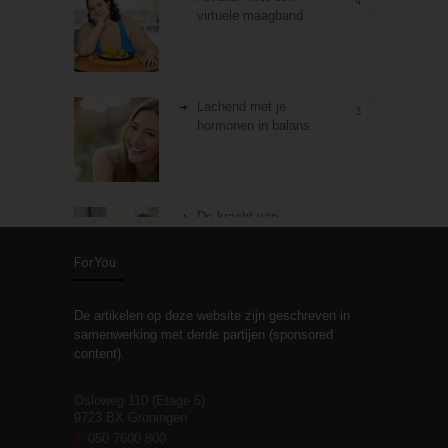
4
virtuele maagband
Lachend met je
3
hormonen in balans
De kracht van
3
zelfreflectie
ForYou
De artikelen op deze website zijn geschreven in
Stiefouderschap en
3
samenwerking met derde partijen (sponsored
relaties
content).
Osloweg 110 (Etage 5)
9723 BX Groningen
Leven zonder
T
050 7600 800
3