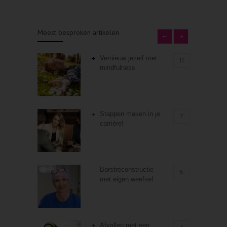
Meest besproken artikelen
Vernieuw jezelf met
11
mindfulness
Stappen maken in je
7
carrière!
Borstreconstructie
5
met eigen weefsel
Afvallen met een