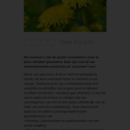
Rate this post
Als nummer 1 van de goede voornemens staat al
jaren ‘afvallen’ genoteerd. Daar zijn ook tal van
ondersteunende producten en ‘systemen’ voor.
Wat je ook gaat doen: de lever heeft de belangrijkste
functie. De lever verbrandt vetten en verwerkt ze tot
energie. Zolang de lever een overbelasting heeft door
vetstoffen en gifstoffen, kun je geen goed en blijvend
resultaat verwachten. Voordat je gaat afslanken, is het dus
aan te raden om de lever te reinigen met een
zuiveringskuur van één tot drie weken (afhankelijk van de
mate van toxische overbelasting). Soria Natural heeft
daarvoor het unieke zuiveringsmiddel Fytofin
gecomponeerd, met:
• artisjok, paardenbloem en paardenstaart voor een
goede ontgifting
• guldenroede en berk voor het zuiveren van het bloed