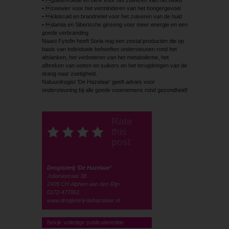
• zeewier voor het verminderen van het hongergevoel
• kliskruid en brandnetel voor het zuiveren van de huid
• damia en Siberische ginseng voor meer energie en een
goede verbranding
Naast Fytofin heeft Soria nog een zestal producten die op
basis van individuele behoeften ondersteunen rond het
afslanken, het verbeteren van het metabolisme, het
afbreken van vetten en suikers en het terugdringen van de
drang naar zoetigheid.
Natuurdrogist ‘De Hazelaar’ geeft advies voor
ondersteuning bij alle goede voornemens rond gezondheid!
Rate
this
post
Drogisterij ‘De Hazelaar’
Julianastraat 38
2405 CH Alphen aan den Rijn
0172-477861
www.drogisterij-dehazelaar.nl
Bekijk volledige publicatie/editie