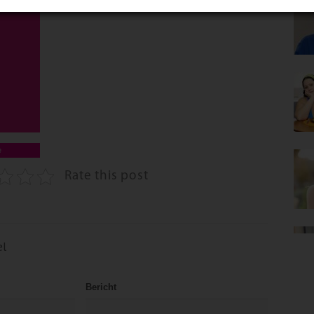
st
e
Rate this post
el
Bericht