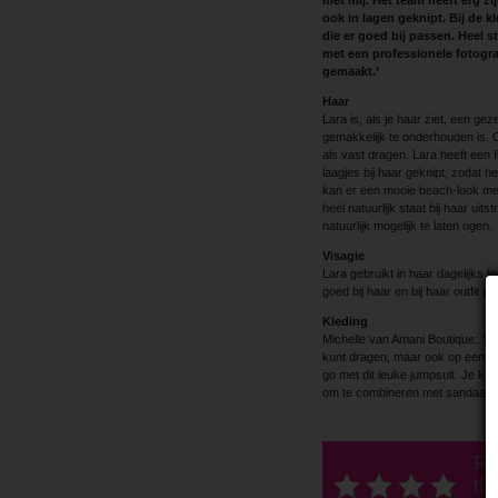
met mij. Het team heeft erg zi
ook in lagen geknipt. Bij de 
die er goed bij passen. Heel s
met een professionele fotogra
gemaakt.’
Haar
Lara is, als je haar ziet, een g
gemakkelijk te onderhouden is. Om
als vast dragen. Lara heeft een 
laagjes bij haar geknipt, zodat h
kan er een mooie beach-look me
heel natuurlijk staat bij haar u
natuurlijk mogelijk te laten ogen.
Visagie
Lara gebruikt in haar dagelijks l
goed bij haar en bij haar outfit p
Kleding
Michelle van Amani Boutique: ‘We 
kunt dragen, maar ook op een w
go met dit leuke jumpsuit. Je ku
om te combineren met sandaaltje
Ra
thi