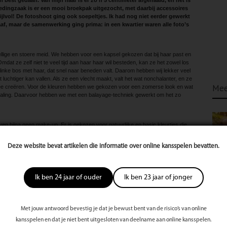
jn best gedaan. Van mijn haar is er zo’n 5 centimeter afgehaald, en het is
kledingzaak is er een mooi broekpak uitgezocht, met daarbij accessoires
tijlvol! De fotoshoot ging ook soepeltjes. Ik had nog niet eerder gewerkt
af, maar de samenwerking ging prima: in een kwartier waren alle foto’s
ezellige en stoere meid. We hebben voor een kapsel gekozen dat bij haar past en
dat ze zelf niet te veel tijd aan haar haar wil besteden, kan ze het zowel los
flinke bos met haar, dat snel naar beneden valt. Daarom hebben wij lekker veel
et luchtiger kan vallen. Als ze een vlecht maakt, valt het wat nonchalanter, en ze
Mee
e creëren. Voor de kleuren hebben we gekozen voor een zomerse look en wat
itstraling. Daarvoor hebben we met een balayage-techniek gewerkt om het zo
even bijna geen make-up. Er is gekozen voor natuurlijke en basic kleurtjes die
assen.
Deze website bevat artikelen die informatie over online kansspelen bevatten.
hebben voor dit outfit gekozen omdat het een gemakkelijke outfit is die je chic
arme zomerdag. Met een paar opvallende accessoires ben je meteen ready to
nt er een paar mooie heels of sleehakken onder dragen, maar het is ook leuk
Ik ben 24 jaar of ouder
Ik ben 23 jaar of jonger
s.’
Met jouw antwoord bevestig je dat je bewust bent van de risico’s van online
te
s
kansspelen en dat je niet bent uitgesloten van deelname aan online kansspelen.