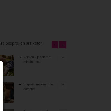
st besproken artikelen
Vernieuw jezelf met
11
mindfulness
Stappen maken in je
7
carrière!