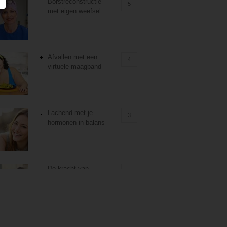
Borstreconstructie
5
met eigen weefsel
Afvallen met een
4
virtuele maagband
Lachend met je
3
hormonen in balans
De kracht van
3
zelfreflectie
Stiefouderschap en
3