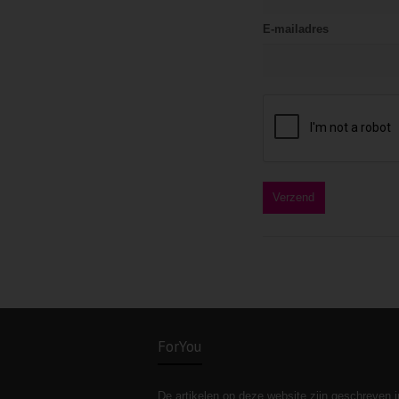
E-mailadres
ForYou
De artikelen op deze website zijn geschreven i