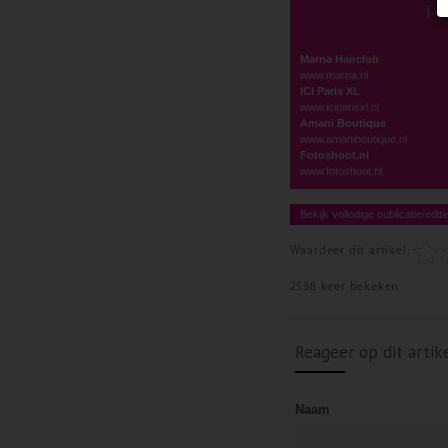
po
Marna Hairclub
www.marna.nl
ICI Paris XL
www.iciparisxl.nl
Amani Boutique
www.amaniboutique.nl
Fotoshoot.nl
www.fotoshoot.nl
Bekijk volledige publicatie/editi
Waardeer dit artikel:
2538 keer bekeken
Reageer op dit artik
Naam