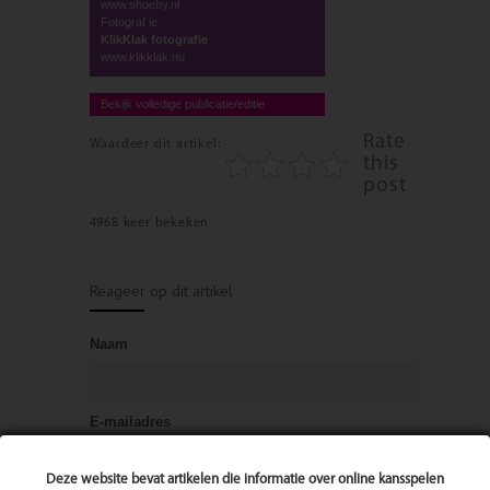
www.shoeby.nl
Fotograf ie
KlikKlak fotografie
www.klikklak.nu
Bekijk volledige publicatie/editie
Rate
Waardeer dit artikel:
this
post
4968 keer bekeken
Reageer op dit artikel
Naam
E-mailadres
Deze website bevat artikelen die informatie over online kansspelen