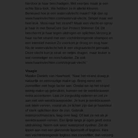
hierdoor je haar beschadigen. Met veertjes maak je een
echte Ibiza-look. We hebben ze in allerlei kleuren.
Benieuwd hoe je een watervalvlecht maakt? Kijk dan op
www.haarinvlechten.com/waterval-vlecht. Simpel maar wel
heel leuk. Mooi naar het strand? Maak een vlecht en spray
je haar in met BonaCure Sun Protect Shimmer Oil. Dit
beschermt je haar tegen uitdrogen en oplichten.Verzorg je
haar na het strand met een vochtinbrengende shampoo en
een intensief masker.Zo voorkom je droog en stug haar.
Na de watervalvlecht heb ik een visgraatvlecht gemaakt.
Deze vlecht kun je strak en netjes dragen, maar leuker is
wat rommeliger en nonchalanter. Zie ook
www.haarinvlechten.com/visgraat-vlecht.’
Visagie
Maaike Daniels van Haarhoek: ‘Naar het strand draag je
natuurlijk en eenvoudige make-up. Breng eerst een
zonnefilter met hoge factor aan. Omdat we op het strand
weinig make-up gebruiken, kunnen we de wenkbrauwen
extra accenturen. Laat ze zorgvuldig epileren en zet ze
aan met een wenkbrauwpoeder. Je kunt je wenkbrauwen
ook laten verven, vooral als ze lichter zijn dan je haarkleur
of sterk oplichten door de zon. Gebruik
waterproofmascara, laag over laag. Of laat ze net als je
wenkbrauwen verven. Een lijntje langs je ogen geeft extra
uitdrukking. Neem ook weer waterproof eyeliner. Zet de
lippen aan met een glanzende lippenstift of lipgloss. Kies
een vochtinbrengende lipgloss met zonnefilter, dan verzorg