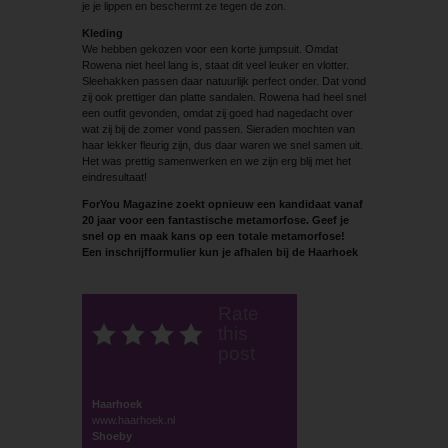
je je lippen en beschermt ze tegen de zon.
Kleding
We hebben gekozen voor een korte jumpsuit. Omdat
Rowena niet heel lang is, staat dit veel leuker en vlotter.
Sleehakken passen daar natuurlijk perfect onder. Dat vond
zij ook prettiger dan platte sandalen. Rowena had heel snel
een outfit gevonden, omdat zij goed had nagedacht over
wat zij bij de zomer vond passen. Sieraden mochten van
haar lekker fleurig zijn, dus daar waren we snel samen uit.
Het was prettig samenwerken en we zijn erg blij met het
eindresultaat!
ForYou Magazine zoekt opnieuw een kandidaat vanaf
20 jaar voor
een fantastische metamorfose. Geef je
snel op en maak kans op een totale metamorfose!
Een inschrijfformulier kun je afhalen bij de Haarhoek
Rate
this
post
Haarhoek
www.haarhoek.nl
Shoeby